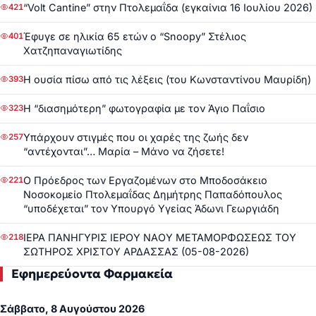
“Volt Cantine” στην Πτολεμαΐδα (εγκαίνια 16 Ιουλίου 2026)
421
Έφυγε σε ηλικία 65 ετών ο “Snoopy” Στέλιος
401
Χατζηπαναγιωτίδης
Η ουσία πίσω από τις λέξεις (του Κωνσταντίνου Μαυρίδη)
393
Η “διασημότερη” φωτογραφία με τον Άγιο Παΐσιο
323
Υπάρχουν στιγμές που οι χαρές της ζωής δεν
257
“αντέχονται”… Μαρία – Μάνο να ζήσετε!
Ο Πρόεδρος των Εργαζομένων στο Μποδοσάκειο
221
Νοσοκομείο Πτολεμαΐδας Δημήτρης Παπαδόπουλος
“υποδέχεται” τον Υπουργό Υγείας Άδωνι Γεωργιάδη
ΙΕΡΑ ΠΑΝΗΓΥΡΙΣ ΙΕΡΟΥ ΝΑΟΥ ΜΕΤΑΜΟΡΦΩΣΕΩΣ ΤΟΥ
218
ΣΩΤΗΡΟΣ ΧΡΙΣΤΟΥ ΑΡΔΑΣΣΑΣ (05-08-2026)
Εφημερεύοντα Φαρμακεία
Σάββατο, 8 Αυγούστου 2026