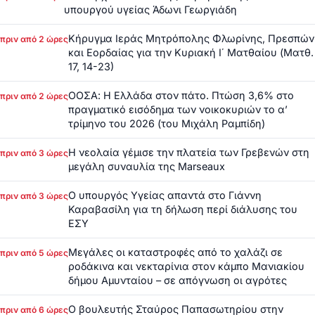
υπουργού υγείας Άδωνι Γεωργιάδη
Κήρυγμα Ιεράς Μητρόπολης Φλωρίνης, Πρεσπών
πριν από 2 ώρες
και Εορδαίας για την Κυριακή Ι΄ Ματθαίου (Ματθ.
17, 14-23)
ΟΟΣΑ: Η Ελλάδα στον πάτο. Πτώση 3,6% στο
πριν από 2 ώρες
πραγματικό εισόδημα των νοικοκυριών το α’
τρίμηνο του 2026 (του Μιχάλη Ραμπίδη)
Η νεολαία γέμισε την πλατεία των Γρεβενών στη
πριν από 3 ώρες
μεγάλη συναυλία της Marseaux
Ο υπουργός Υγείας απαντά στο Γιάννη
πριν από 3 ώρες
Καραβασίλη για τη δήλωση περί διάλυσης του
ΕΣΥ
Μεγάλες οι καταστροφές από το χαλάζι σε
πριν από 5 ώρες
ροδάκινα και νεκταρίνια στον κάμπο Μανιακίου
δήμου Αμυνταίου – σε απόγνωση οι αγρότες
Ο βουλευτής Σταύρος Παπασωτηρίου στην
πριν από 6 ώρες