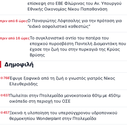
επίσκεψη στο ΕΒΕ Φλώρινας του Αν. Υπουργού
Εθνικής Οικονομίας Νίκου Παπαθανάση
Ο Παναγιώτης Λόφτσαλης για την πρόταση για
πριν από 6 ώρες
“ειδικό ασφαλιστικό καθεστώς”
Το συγκλονιστικό αντίο του πατέρα του
πριν από 16 ώρες
εποχικού πυροσβέστη Παντελή Διαμαντάκη που
έχασε την ζωή του στην πυρκαγιά της Κρύας
Βρύσης
Δημοφιλή
Έφυγε ξαφνικά από τη ζωή ο γνωστός γιατρός Νίκος
768
Ελευθεριάδης
Πωλείται στην Πτολεμαΐδα μονοκατοικία 60τμ με 450τμ
637
οικόπεδο στη περιοχή του ΟΣΕ
Ξεκινά η υλοποίηση του υπερσύγχρονου υδροπονικού
457
θερμοκηπίου Wonderplant στην Πτολεμαΐδα