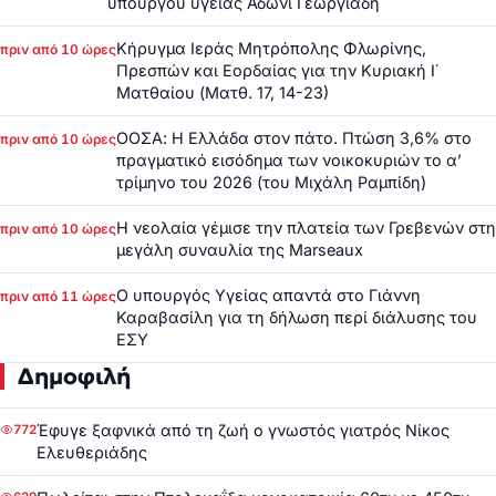
υπουργού υγείας Άδωνι Γεωργιάδη
Κήρυγμα Ιεράς Μητρόπολης Φλωρίνης,
πριν από 10 ώρες
Πρεσπών και Εορδαίας για την Κυριακή Ι΄
Ματθαίου (Ματθ. 17, 14-23)
ΟΟΣΑ: Η Ελλάδα στον πάτο. Πτώση 3,6% στο
πριν από 10 ώρες
πραγματικό εισόδημα των νοικοκυριών το α’
τρίμηνο του 2026 (του Μιχάλη Ραμπίδη)
Η νεολαία γέμισε την πλατεία των Γρεβενών στη
πριν από 10 ώρες
μεγάλη συναυλία της Marseaux
Ο υπουργός Υγείας απαντά στο Γιάννη
πριν από 11 ώρες
Καραβασίλη για τη δήλωση περί διάλυσης του
ΕΣΥ
Δημοφιλή
Έφυγε ξαφνικά από τη ζωή ο γνωστός γιατρός Νίκος
772
Ελευθεριάδης