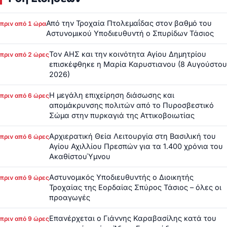
Από την Τροχαία Πτολεμαΐδας στον βαθμό του
πριν από 1 ώρα
Αστυνομικού Υποδιευθυντή ο Σπυρίδων Τάσιος
Τον ΑΗΣ και την κοινότητα Αγίου Δημητρίου
πριν από 2 ώρες
επισκέφθηκε η Μαρία Καρυστιανου (8 Αυγούστου
2026)
Η μεγάλη επιχείρηση διάσωσης και
πριν από 6 ώρες
απομάκρυνσης πολιτών από το Πυροσβεστικό
Σώμα στην πυρκαγιά της Αττικοβοιωτίας
Αρχιερατική Θεία Λειτουργία στη Βασιλική του
πριν από 6 ώρες
Αγίου Αχιλλίου Πρεσπών για τα 1.400 χρόνια του
ΑκαθίστουΎμνου
Αστυνομικός Υποδιευθυντής ο Διοικητής
πριν από 9 ώρες
Τροχαίας της Εορδαίας Σπύρος Τάσιος – όλες οι
προαγωγές
Επανέρχεται ο Γιάννης Καραβασίλης κατά του
πριν από 9 ώρες