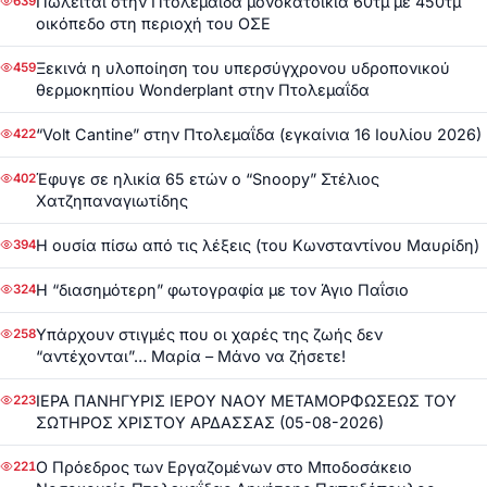
Πωλείται στην Πτολεμαΐδα μονοκατοικία 60τμ με 450τμ
639
οικόπεδο στη περιοχή του ΟΣΕ
Ξεκινά η υλοποίηση του υπερσύγχρονου υδροπονικού
459
θερμοκηπίου Wonderplant στην Πτολεμαΐδα
“Volt Cantine” στην Πτολεμαΐδα (εγκαίνια 16 Ιουλίου 2026)
422
Έφυγε σε ηλικία 65 ετών ο “Snoopy” Στέλιος
402
Χατζηπαναγιωτίδης
Η ουσία πίσω από τις λέξεις (του Κωνσταντίνου Μαυρίδη)
394
Η “διασημότερη” φωτογραφία με τον Άγιο Παΐσιο
324
Υπάρχουν στιγμές που οι χαρές της ζωής δεν
258
“αντέχονται”… Μαρία – Μάνο να ζήσετε!
ΙΕΡΑ ΠΑΝΗΓΥΡΙΣ ΙΕΡΟΥ ΝΑΟΥ ΜΕΤΑΜΟΡΦΩΣΕΩΣ ΤΟΥ
223
ΣΩΤΗΡΟΣ ΧΡΙΣΤΟΥ ΑΡΔΑΣΣΑΣ (05-08-2026)
Ο Πρόεδρος των Εργαζομένων στο Μποδοσάκειο
221