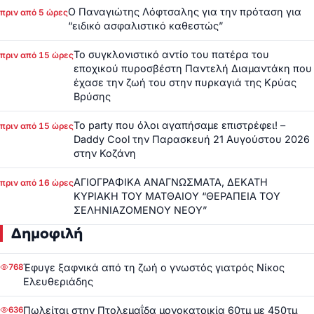
Ο Παναγιώτης Λόφτσαλης για την πρόταση για
πριν από 5 ώρες
“ειδικό ασφαλιστικό καθεστώς”
Το συγκλονιστικό αντίο του πατέρα του
πριν από 15 ώρες
εποχικού πυροσβέστη Παντελή Διαμαντάκη που
έχασε την ζωή του στην πυρκαγιά της Κρύας
Βρύσης
Το party που όλοι αγαπήσαμε επιστρέφει! –
πριν από 15 ώρες
Daddy Cool την Παρασκευή 21 Αυγούστου 2026
στην Κοζάνη
ΑΓΙΟΓΡΑΦΙΚΑ ΑΝΑΓΝΩΣΜΑΤΑ, ΔΕΚΑΤΗ
πριν από 16 ώρες
ΚΥΡΙΑΚΗ ΤΟΥ ΜΑΤΘΑΙΟΥ “ΘΕΡΑΠΕΙΑ ΤΟΥ
ΣΕΛΗΝΙΑΖΟΜΕΝΟΥ ΝΕΟΥ”
Δημοφιλή
Έφυγε ξαφνικά από τη ζωή ο γνωστός γιατρός Νίκος
768
Ελευθεριάδης
Πωλείται στην Πτολεμαΐδα μονοκατοικία 60τμ με 450τμ
636