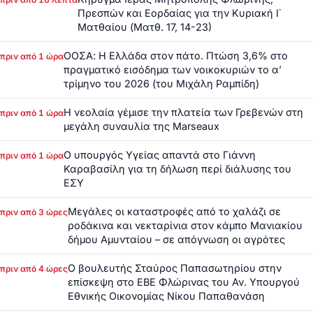
Πρεσπών και Εορδαίας για την Κυριακή Ι΄
Ματθαίου (Ματθ. 17, 14-23)
ΟΟΣΑ: Η Ελλάδα στον πάτο. Πτώση 3,6% στο
πριν από 1 ώρα
πραγματικό εισόδημα των νοικοκυριών το α’
τρίμηνο του 2026 (του Μιχάλη Ραμπίδη)
Η νεολαία γέμισε την πλατεία των Γρεβενών στη
πριν από 1 ώρα
μεγάλη συναυλία της Marseaux
Ο υπουργός Υγείας απαντά στο Γιάννη
πριν από 1 ώρα
Καραβασίλη για τη δήλωση περί διάλυσης του
ΕΣΥ
Μεγάλες οι καταστροφές από το χαλάζι σε
πριν από 3 ώρες
ροδάκινα και νεκταρίνια στον κάμπο Μανιακίου
δήμου Αμυνταίου – σε απόγνωση οι αγρότες
Ο βουλευτής Σταύρος Παπασωτηρίου στην
πριν από 4 ώρες
επίσκεψη στο ΕΒΕ Φλώρινας του Αν. Υπουργού
Εθνικής Οικονομίας Νίκου Παπαθανάση