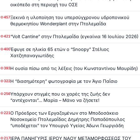
οικόπεδο στη περιοχή του ΟΣΕ
Ξεκινά η υλοποίηση του υπερσύγχρονου υδροπονικού
457
θερμοκηπίου Wonderplant στην Πτολεμαΐδα
“Volt Cantine” στην Πτολεμαΐδα (εγκαίνια 16 Ιουλίου 2026)
421
Έφυγε σε ηλικία 65 ετών ο “Snoopy” Στέλιος
400
Χατζηπαναγιωτίδης
Η ουσία πίσω από τις λέξεις (του Κωνσταντίνου Μαυρίδη)
393
Η “διασημότερη” φωτογραφία με τον Άγιο Παΐσιο
322
Υπάρχουν στιγμές που οι χαρές της ζωής δεν
256
“αντέχονται”… Μαρία – Μάνο να ζήσετε!
Ο Πρόεδρος των Εργαζομένων στο Μποδοσάκειο
221
Νοσοκομείο Πτολεμαΐδας Δημήτρης Παπαδόπουλος
“υποδέχεται” τον Υπουργό Υγείας Άδωνι Γεωργιάδη
ΙΕΡΑ ΠΑΝΗΓΥΡΙΣ ΙΕΡΟΥ ΝΑΟΥ ΜΕΤΑΜΟΡΦΩΣΕΩΣ ΤΟΥ
217