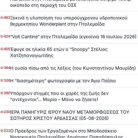
οικόπεδο στη περιοχή του ΟΣΕ
Ξεκινά η υλοποίηση του υπερσύγχρονου υδροπονικού
463
θερμοκηπίου Wonderplant στην Πτολεμαΐδα
“Volt Cantine” στην Πτολεμαΐδα (εγκαίνια 16 Ιουλίου 2026)
424
Έφυγε σε ηλικία 65 ετών ο “Snoopy” Στέλιος
405
Χατζηπαναγιωτίδης
Η ουσία πίσω από τις λέξεις (του Κωνσταντίνου Μαυρίδη)
394
Η “διασημότερη” φωτογραφία με τον Άγιο Παΐσιο
328
Υπάρχουν στιγμές που οι χαρές της ζωής δεν
260
“αντέχονται”… Μαρία – Μάνο να ζήσετε!
ΙΕΡΑ ΠΑΝΗΓΥΡΙΣ ΙΕΡΟΥ ΝΑΟΥ ΜΕΤΑΜΟΡΦΩΣΕΩΣ ΤΟΥ
230
ΣΩΤΗΡΟΣ ΧΡΙΣΤΟΥ ΑΡΔΑΣΣΑΣ (05-08-2026)
Ο Πρόεδρος των Εργαζομένων στο Μποδοσάκειο
221
Νοσοκομείο Πτολεμαΐδας Δημήτρης Παπαδόπουλος