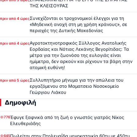
ΤΗΣ ΚΛΕΙΣΟΥΡΑΣ
Συνεχίζονται οι τροχονομικοί έλεγχοι για τη
πριν από 4 ώρες
«Μηδενική ανοχή στη μη χρήση κράνους», σε
περιοχές της Δυτικής Μακεδονίας
Αγροτοκτηνοτροφικός Σύλλογος Ανατολικής
πριν από 4 ώρες
Εορδαίας και Νότιας Λεκάνης Βεγορίτιδας: Τα
μέτρα για την ζωονόσο της ευλογιάς είναι
ημίμετρα, δεν αρκούν και ρίχνουν τα βάρη στην
ατομική ευθύνη!
Συλλυπητήριο μήνυμα για την απώλεια του
πριν από 5 ώρες
εργαζόμενου στο Μαματσειο Νοσοκομείο
Γεώργιου Λιάκου
Δημοφιλή
Έφυγε ξαφνικά από τη ζωή ο γνωστός γιατρός Νίκος
776
Ελευθεριάδης
Πωλείται στην Πτολεμαΐδα μονοκατοικία 60τμ με 450τμ
645