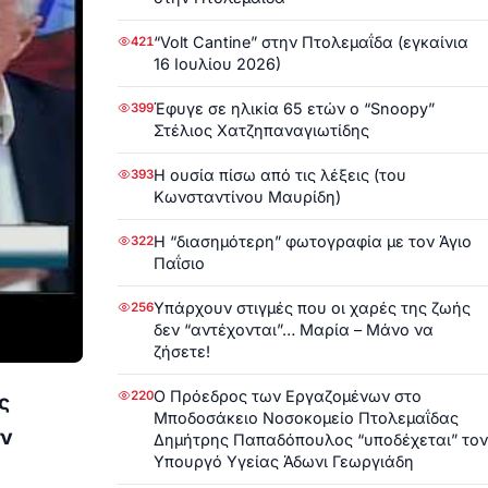
“Volt Cantine” στην Πτολεμαΐδα (εγκαίνια
421
16 Ιουλίου 2026)
Έφυγε σε ηλικία 65 ετών ο “Snoopy”
399
Στέλιος Χατζηπαναγιωτίδης
Η ουσία πίσω από τις λέξεις (του
393
Κωνσταντίνου Μαυρίδη)
Η “διασημότερη” φωτογραφία με τον Άγιο
322
Παΐσιο
Υπάρχουν στιγμές που οι χαρές της ζωής
256
δεν “αντέχονται”… Μαρία – Μάνο να
ζήσετε!
Ο Πρόεδρος των Εργαζομένων στο
220
ς
Μποδοσάκειο Νοσοκομείο Πτολεμαΐδας
ην
Δημήτρης Παπαδόπουλος “υποδέχεται” τον
Υπουργό Υγείας Άδωνι Γεωργιάδη