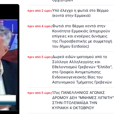
Υπό έλεγχο η φωτιά στο Βέρμιο
πριν από 2 ώρες
(κοντά στην Ερμακιά)
Φωτιά στο Βέρμιο κοντά στην
πριν από 4 ώρες
Κοινότητα Ερμακιάς (επιχειρούν
επίγειες και εναέριες δυνάμεις
της Πυροσβεστικής με συμμετοχή
του δήμου Εοτδαίας)
Δωρεά ειδών ιματισμού από το
πριν από 5 ώρες
Σύλλογο Αλληλεγγύης και
Εθελοντισμού Γρεβενών “Ελπίδα”,
στο Γραφείο Αντιμετώπισης
Ενδοοικογενειακής Βίας του
Αστυνομικού Τμήματος Γρεβενών
17ος ΠΑΝΕΛΛΗΝΙΟΣ ΑΓΩΝΑΣ
πριν από 5 ώρες
ΔΡΟΜΟΥ ΔΕΗ “ΜΝΗΜΕΣ ΛΙΓΝΙΤΗ”
ΣΤΗΝ ΠΤΟΛΕΜΑΪΔΑ ΤΗΝ
ΚΥΡΙΑΚΗ 4 ΟΚΤΩΒΡΙΟΥ