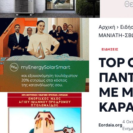
Αρχική
›
Ειδή
ΜΑΝΙΑΤΗ-ΣΒΩ
ΕΙΔΉΣΕΙΣ
ΤOP 
ΠΑΝΤ
ΜΕ Μ
ΚΑΡΑ
4 Οκτ
Eordaia.org
Ενημ