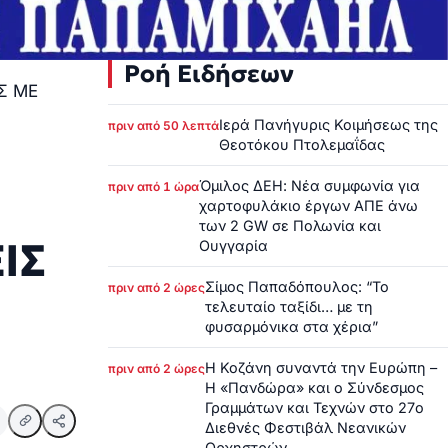
Ροή Ειδήσεων
Σ ΜΕ
Ιερά Πανήγυρις Κοιμήσεως της
πριν από 50 λεπτά
Θεοτόκου Πτολεμαΐδας
Όμιλος ΔΕΗ: Νέα συμφωνία για
πριν από 1 ώρα
χαρτοφυλάκιο έργων ΑΠΕ άνω
των 2 GW σε Πολωνία και
ΙΣ
Ουγγαρία
Σίμος Παπαδόπουλος: “Το
πριν από 2 ώρες
τελευταίο ταξίδι… με τη
φυσαρμόνικα στα χέρια”
Η Κοζάνη συναντά την Ευρώπη –
πριν από 2 ώρες
Η «Πανδώρα» και ο Σύνδεσμος
Γραμμάτων και Τεχνών στο 27ο
Διεθνές Φεστιβάλ Νεανικών
Ορχηστρών