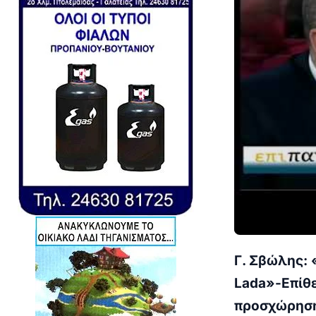
Γ. Σβώλης:
Lada
»-Επίθε
προσχώρηση