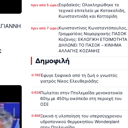
Εορδαϊκός: Ολοκληρώθηκε το
πριν από 5 ώρες
τεχνικό επιτελείο με Κατακαλίδη,
Κωνσταντινίδη και Κοτταρίδη
ΓΙ
ΑΝΝΗ
Κωνσταντίνος Κωνσταντόπουλος,
πριν από 7 ώρες
Γραμματέας Νομαρχιακής ΠΑΣΟΚ
Κοζάνης: ΕΚΛΟΓΙΚΗ ΕΤΟΙΜΟΤΗΤΑ
ΔΗΛΩΝΕΙ ΤΟ ΠΑΣΟΚ – ΚΙΝΗΜΑ
ς
ΑΛΛΑΓΗΣ ΚΟΖΑΝΗΣ
Δημοφιλή
Έφυγε ξαφνικά από τη ζωή ο γνωστός
765
γιατρός Νίκος Ελευθεριάδης
Πωλείται στην Πτολεμαΐδα μονοκατοικία
634
60τμ με 450τμ οικόπεδο στη περιοχή του
ΟΣΕ
Ξεκινά η υλοποίηση του υπερσύγχρονου
456
υδροπονικού θερμοκηπίου Wonderplant
στην Πτολεμαΐδα