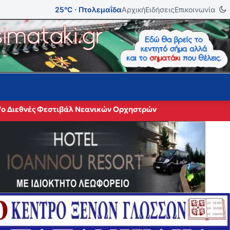
25°C · Πτολεμαΐδα
Αρχική
Ειδήσεις
Επικοινωνία
27ο Διεθνές Φεστιβάλ Νεανικών Ορχηστρών