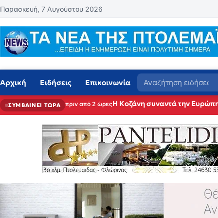
Μετάβαση στο περιεχόμενο
Παρασκευή, 7 Αυγούστου 2026
Αναζήτηση
Αρχική
Ειδήσεις
Επικοινωνία
Η Κοζάνη συναντά την Ευρώπη
πριν από 2 ώρες
ΣΥΜΒΑΙΝΕΙ ΤΩΡΑ