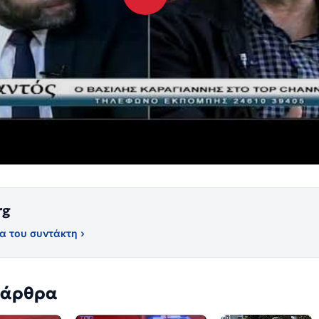
rg
α του συντάκτη ›
 άρθρα