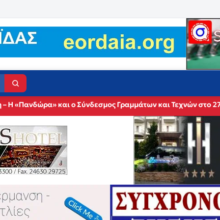
 – Η «Πανδώρα» και ο Σύνδεσμος Γραμμάτων και Τεχνών στο 