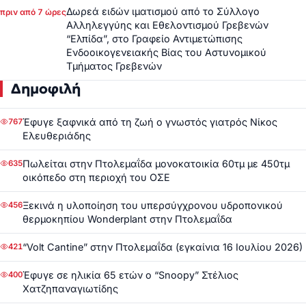
Δωρεά ειδών ιματισμού από το Σύλλογο
πριν από 7 ώρες
Αλληλεγγύης και Εθελοντισμού Γρεβενών
“Ελπίδα”, στο Γραφείο Αντιμετώπισης
Ενδοοικογενειακής Βίας του Αστυνομικού
Τμήματος Γρεβενών
Δημοφιλή
Έφυγε ξαφνικά από τη ζωή ο γνωστός γιατρός Νίκος
767
Ελευθεριάδης
Πωλείται στην Πτολεμαΐδα μονοκατοικία 60τμ με 450τμ
635
οικόπεδο στη περιοχή του ΟΣΕ
Ξεκινά η υλοποίηση του υπερσύγχρονου υδροπονικού
456
θερμοκηπίου Wonderplant στην Πτολεμαΐδα
“Volt Cantine” στην Πτολεμαΐδα (εγκαίνια 16 Ιουλίου 2026)
421
Έφυγε σε ηλικία 65 ετών ο “Snoopy” Στέλιος
400
Χατζηπαναγιωτίδης