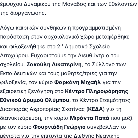
έμψυχου Δυναμικού της Μονάδας και των Εθελοντών
της διοργάνωσης.
Λόγω καιρικών συνθηκών η προγραμματισμένη
παράσταση στον αρχαιολογικό χώρο μεταφέρθηκε
ο
και φιλοξενήθηκε στο 2
Δημοτικό Σχολείο
Λιτοχώρου. Ευχαριστούμε την Διευθύντρια του
σχολείου,
Ζακούλη Αικατερίνη
, το Σύλλογο των
Εκπαιδευτικών και τους μαθητές/τριες για την
φιλοξενία, τον κύριο
Φαρκάνη Μιχαήλ
για την
εξαιρετική ξενάγηση στο
Κέντρο Πληροφόρησης
Εθνικού Δρυμού Ολύμπου
, το Κέντρο Ετοιμότητας
Διασποράς Αεροπορίας Σκοτίνας (
ΚΕΔΑ
) για τη
διανυκτεύρευση, την κυρία
Μιράντα Παπά
που μαζί
με τον κύριο
Φουρνιάδη Γεώργιο
συνέβαλλαν τα
μέγιστα για την επιτυχία της Διεθνής Νεανικής