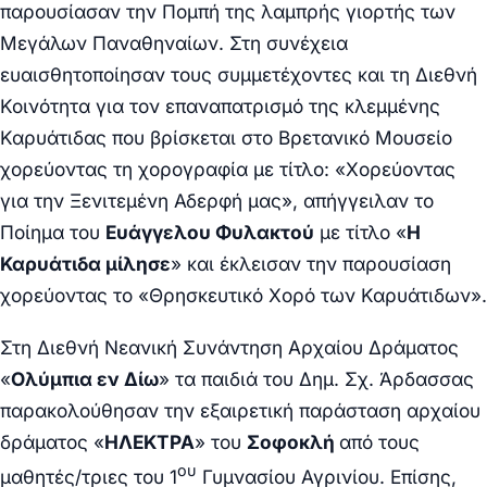
παρουσίασαν την Πομπή της λαμπρής γιορτής των
Μεγάλων Παναθηναίων. Στη συνέχεια
ευαισθητοποίησαν τους συμμετέχοντες και τη Διεθνή
Κοινότητα για τον επαναπατρισμό της κλεμμένης
Καρυάτιδας που βρίσκεται στο Βρετανικό Μουσείο
χορεύοντας τη χορογραφία με τίτλο: «Χορεύοντας
για την Ξενιτεμένη Αδερφή μας», απήγγειλαν το
Ποίημα του
Ευάγγελου Φυλακτού
με τίτλο «
Η
Καρυάτιδα μίλησε
» και έκλεισαν την παρουσίαση
χορεύοντας το «Θρησκευτικό Χορό των Καρυάτιδων».
Στη Διεθνή Νεανική Συνάντηση Αρχαίου Δράματος
«
Ολύμπια εν Δίω
» τα παιδιά του Δημ. Σχ. Άρδασσας
παρακολούθησαν την εξαιρετική παράσταση αρχαίου
δράματος «
ΗΛΕΚΤΡΑ
» του
Σοφοκλή
από τους
ου
μαθητές/τριες του 1
Γυμνασίου Αγρινίου. Επίσης,