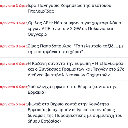
Ιερά Πανήγυρις Κοιμήσεως της Θεοτόκου
πριν από 3 ώρες
Πτολεμαΐδας
Όμιλος ΔΕΗ: Νέα συμφωνία για χαρτοφυλάκιο
πριν από 3 ώρες
έργων ΑΠΕ άνω των 2 GW σε Πολωνία και
Ουγγαρία
Σίμος Παπαδόπουλος: “Το τελευταίο ταξίδι… με
πριν από 3 ώρες
τη φυσαρμόνικα στα χέρια”
Η Κοζάνη συναντά την Ευρώπη – Η «Πανδώρα»
πριν από 4 ώρες
και ο Σύνδεσμος Γραμμάτων και Τεχνών στο 27ο
Διεθνές Φεστιβάλ Νεανικών Ορχηστρών
Υπό έλεγχο η φωτιά στο Βέρμιο (κοντά στην
πριν από 4 ώρες
Ερμακιά)
Φωτιά στο Βέρμιο κοντά στην Κοινότητα
πριν από 5 ώρες
Ερμακιάς (επιχειρούν επίγειες και εναέριες
δυνάμεις της Πυροσβεστικής με συμμετοχή του
δήμου Εοτδαίας)