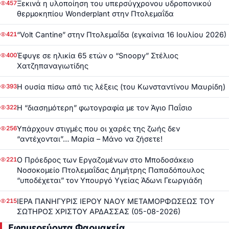
Ξεκινά η υλοποίηση του υπερσύγχρονου υδροπονικού
457
θερμοκηπίου Wonderplant στην Πτολεμαΐδα
“Volt Cantine” στην Πτολεμαΐδα (εγκαίνια 16 Ιουλίου 2026)
421
Έφυγε σε ηλικία 65 ετών ο “Snoopy” Στέλιος
400
Χατζηπαναγιωτίδης
Η ουσία πίσω από τις λέξεις (του Κωνσταντίνου Μαυρίδη)
393
Η “διασημότερη” φωτογραφία με τον Άγιο Παΐσιο
322
Υπάρχουν στιγμές που οι χαρές της ζωής δεν
256
“αντέχονται”… Μαρία – Μάνο να ζήσετε!
Ο Πρόεδρος των Εργαζομένων στο Μποδοσάκειο
221
Νοσοκομείο Πτολεμαΐδας Δημήτρης Παπαδόπουλος
“υποδέχεται” τον Υπουργό Υγείας Άδωνι Γεωργιάδη
ΙΕΡΑ ΠΑΝΗΓΥΡΙΣ ΙΕΡΟΥ ΝΑΟΥ ΜΕΤΑΜΟΡΦΩΣΕΩΣ ΤΟΥ
215
ΣΩΤΗΡΟΣ ΧΡΙΣΤΟΥ ΑΡΔΑΣΣΑΣ (05-08-2026)
Εφημερεύοντα Φαρμακεία