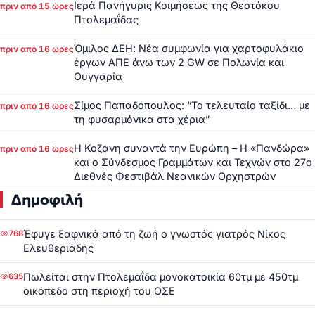
Ιερά Πανήγυρις Κοιμήσεως της Θεοτόκου
πριν από 15 ώρες
Πτολεμαΐδας
Όμιλος ΔΕΗ: Νέα συμφωνία για χαρτοφυλάκιο
πριν από 16 ώρες
έργων ΑΠΕ άνω των 2 GW σε Πολωνία και
Ουγγαρία
Σίμος Παπαδόπουλος: “Το τελευταίο ταξίδι… με
πριν από 16 ώρες
τη φυσαρμόνικα στα χέρια”
Η Κοζάνη συναντά την Ευρώπη – Η «Πανδώρα»
πριν από 16 ώρες
και ο Σύνδεσμος Γραμμάτων και Τεχνών στο 27ο
Διεθνές Φεστιβάλ Νεανικών Ορχηστρών
Δημοφιλή
Έφυγε ξαφνικά από τη ζωή ο γνωστός γιατρός Νίκος
768
Ελευθεριάδης
Πωλείται στην Πτολεμαΐδα μονοκατοικία 60τμ με 450τμ
635
οικόπεδο στη περιοχή του ΟΣΕ