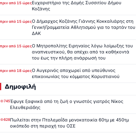
Ευχαριστήριο της Δομής Συσσιτίου Δήμου
πριν από 15 ώρες
Κοζάνης
Ο Δήμαρχος Κοζάνης Γιάννης Κοκκαλιάρης στη
πριν από 15 ώρες
ΓενικήΓραμματεία Αθλητισμού για το ταρτάν του
ΔΑΚ
Ο Μητροπολίτης Ειρηναίος λόγω λοίμωξης του
πριν από 15 ώρες
αναπνευστικού, θα απέχει από τα καθήκοντά
του έως την πλήρη ανάρρωσή του
Ο Αυγερινός αποχωρεί από υπεύθυνος
πριν από 18 ώρες
επικοινωνίας του κόμματος Καρυστιανού
Δημοφιλή
Έφυγε ξαφνικά από τη ζωή ο γνωστός γιατρός Νίκος
745
Ελευθεριάδης
Πωλείται στην Πτολεμαΐδα μονοκατοικία 60τμ με 450τμ
628
οικόπεδο στη περιοχή του ΟΣΕ