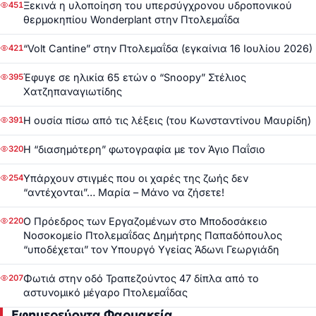
Ξεκινά η υλοποίηση του υπερσύγχρονου υδροπονικού
451
θερμοκηπίου Wonderplant στην Πτολεμαΐδα
“Volt Cantine” στην Πτολεμαΐδα (εγκαίνια 16 Ιουλίου 2026)
421
Έφυγε σε ηλικία 65 ετών ο “Snoopy” Στέλιος
395
Χατζηπαναγιωτίδης
Η ουσία πίσω από τις λέξεις (του Κωνσταντίνου Μαυρίδη)
391
Η “διασημότερη” φωτογραφία με τον Άγιο Παΐσιο
320
Υπάρχουν στιγμές που οι χαρές της ζωής δεν
254
“αντέχονται”… Μαρία – Μάνο να ζήσετε!
Ο Πρόεδρος των Εργαζομένων στο Μποδοσάκειο
220
Νοσοκομείο Πτολεμαΐδας Δημήτρης Παπαδόπουλος
“υποδέχεται” τον Υπουργό Υγείας Άδωνι Γεωργιάδη
Φωτιά στην οδό Τραπεζούντος 47 δίπλα από το
207
αστυνομικό μέγαρο Πτολεμαΐδας
Εφημερεύοντα Φαρμακεία