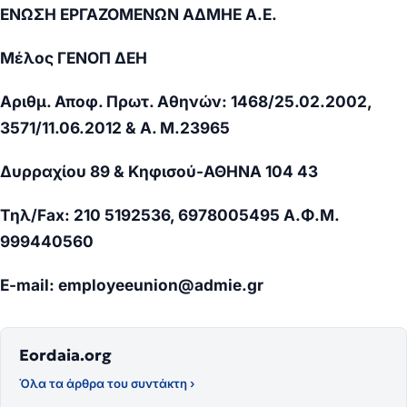
ΕΝΩΣΗ ΕΡΓΑΖΟΜΕΝΩΝ ΑΔΜΗΕ Α.Ε.
Μέλος
ΓΕΝΟΠ ΔΕΗ
Αριθμ. Αποφ. Πρωτ. Αθηνών: 1468/25.02.2002,
3571/11.06.2012 & Α. Μ.23965
Δυρραχίου 89 & Κηφισού-ΑΘΗΝΑ 104 43
Τηλ
/Fax: 210 5192536, 6978005495
Α
.
Φ
.
Μ
.
999440560
E-mail:
employeeunion@admie.gr
Eordaia.org
Όλα τα άρθρα του συντάκτη ›