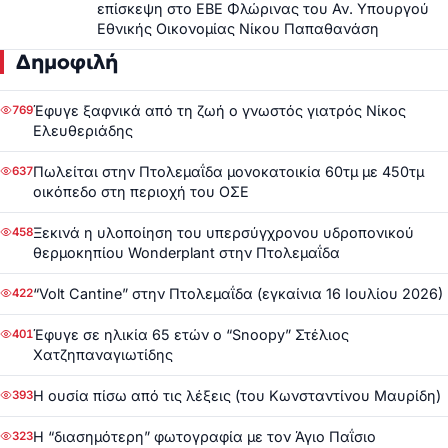
επίσκεψη στο ΕΒΕ Φλώρινας του Αν. Υπουργού
Εθνικής Οικονομίας Νίκου Παπαθανάση
Δημοφιλή
Έφυγε ξαφνικά από τη ζωή ο γνωστός γιατρός Νίκος
769
Ελευθεριάδης
Πωλείται στην Πτολεμαΐδα μονοκατοικία 60τμ με 450τμ
637
οικόπεδο στη περιοχή του ΟΣΕ
Ξεκινά η υλοποίηση του υπερσύγχρονου υδροπονικού
458
θερμοκηπίου Wonderplant στην Πτολεμαΐδα
“Volt Cantine” στην Πτολεμαΐδα (εγκαίνια 16 Ιουλίου 2026)
422
Έφυγε σε ηλικία 65 ετών ο “Snoopy” Στέλιος
401
Χατζηπαναγιωτίδης
Η ουσία πίσω από τις λέξεις (του Κωνσταντίνου Μαυρίδη)
393
Η “διασημότερη” φωτογραφία με τον Άγιο Παΐσιο
323