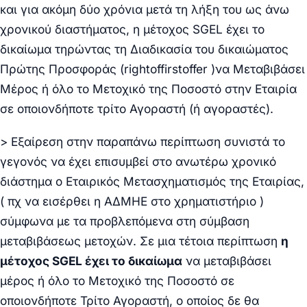
και για ακόμη δύο χρόνια μετά τη λήξη του ως άνω
χρονικού διαστήματος, η μέτοχος
SGEL
έχει το
δικαίωμα τηρώντας τη Διαδικασία του δικαιώματος
Πρώτης Προσφοράς
(
right
of
first
offer
)να Μεταβιβάσει
Μέρος ή όλο το Μετοχικό της Ποσοστό στην Εταιρία
σε οποιονδήποτε τρίτο Αγοραστή (ή αγοραστές).
>
Εξαίρεση στην παραπάνω περίπτωση συνιστά το
γεγονός να έχει επισυμβεί στο ανωτέρω χρονικό
διάστημα ο Εταιρικός Μετασχηματισμός της Εταιρίας,
( πχ να εισέρθει η ΑΔΜΗΕ στο χρηματιστήριο )
σύμφωνα με τα προβλεπόμενα στη σύμβαση
μεταβιβάσεως μετοχών. Σε μια τέτοια περίπτωση
η
μέτοχος
SGEL
έχει το δικαίωμα
να μεταβιβάσει
μέρος ή όλο το Μετοχικό της Ποσοστό σε
οποιονδήποτε Τρίτο Αγοραστή, ο οποίος δε θα