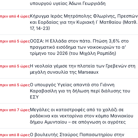
υπουργού υγείας Άδωνι Γεωργιάδη
Κήρυγμα Ιεράς Μητρόπολης Φλωρίνης, Πρεσπών
πριν από 4 ώρες
και Εορδαίας για την Κυριακή Ι΄ Ματθαίου (Ματθ.
17, 14-23)
ΟΟΣΑ: Η Ελλάδα στον πάτο. Πτώση 3,6% στο
πριν από 5 ώρες
πραγματικό εισόδημα των νοικοκυριών το α’
τρίμηνο του 2026 (του Μιχάλη Ραμπίδη)
Η νεολαία γέμισε την πλατεία των Γρεβενών στη
πριν από 5 ώρες
μεγάλη συναυλία της Marseaux
Ο υπουργός Υγείας απαντά στο Γιάννη
πριν από 5 ώρες
Καραβασίλη για τη δήλωση περί διάλυσης του
ΕΣΥ
Μεγάλες οι καταστροφές από το χαλάζι σε
πριν από 7 ώρες
ροδάκινα και νεκταρίνια στον κάμπο Μανιακίου
δήμου Αμυνταίου – σε απόγνωση οι αγρότες
Ο βουλευτής Σταύρος Παπασωτηρίου στην
πριν από 8 ώρες