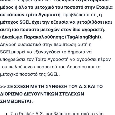
μέρος ή όλο το μετοχικό του ποσοστό στην Εταιρία
σε κάποιον τρίτο Αγοραστή
, προβλέπεται ότι
, η
μέτοχος
SGEL
έχει την εξουσία να μεταβιβάσει και
αυτή ίσο ποσοστό μετοχών στον ίδιο αγοραστή.
(
Δικαίωμα Παρακολούθησης (
Tag
Along
Right
).
Δηλαδή ουσιαστικά στην περίπτωση αυτή η
SGEL
μπορεί να εξαναγκάσει το Δημόσιο να
υποχρεώσει τον Τρίτο Αγοραστή
να αγοράσει πέραν
του πωλούμενου ποσοστού του Δημοσίου και το
μετοχικό ποσοστό της
SGEL
.
>> ΣΕ ΣΧΕΣΗ ΜΕ ΤΗ ΣΥΝΘΕΣΗ ΤΟΥ Δ.Σ ΚΑΙ ΤΟ
ΔΙΟΡΙΣΜΟ ΔΙΕΥΘΥΝΤΙΚΩΝ ΣΤΕΛΕΧΩΝ
ΣΗΜΕΙΩΝΕΤΑΙ :
Στο 9μελές Δ.Σ. προβλέπεται και από το νέο