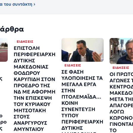
α του συντάκτη ›
 άρθρα
ΕΙΔΉΣΕΙΣ
ΕΠΙΣΤΟΛΗ
ΠΕΡΙΦΕΡΕΙΑΡΧΗ
ΔΥΤΙΚΗΣ
ΕΙΔΉΣΕΙΣ
ΜΑΚΕΔΟΝΙΑΣ
ΕΙΔΉΣΕΙΣ
ΣΕ ΦΑΣΗ
ΘΟΔΩΡΟΥ
ΟΙ ΠΡΩΤ
ς
ΥΛΟΠΟΙΗΣΗΣ ΤΑ
ΚΑΡΥΠΙΔΗ ΣΤΟΝ
ΑΓΩΝΕΣ 
ΜΕΓΑΛΑ ΕΡΓΑ
ΠΡΟΕΔΡΟ ΤΗΣ
ΚΕΝΤΡΟΔ
ΣΤΗΝ
ΝΔ ΜΕ ΑΦΟΡΜΗ
ΜΑΚΕΔΟ
ΠΤΟΛΕΜΑΪΔΑ…
ΤΗΝ ΕΠΙΣΚΕΨΗ
ΜΕΤΑ ΤΗ
ΚΟΙΝΗ
ΤΟΥ ΚΥΡΙΑΚΟΥ
ΑΠΑΓΟΡ
ΣΥΝΕΝΤΕΥΞΗ
ΜΗΤΣΟΤΑΚΗ
ΛΟΓΩ
ο
ΤΥΠΟΥ
ΣΤΟΥΣ
ΚΩΡΟΝΟ
τρο
ΠΕΡΙΦΕΡΕΙΑΡΧΗ
ΑΝΑΡΓΥΡΟΥΣ
ΓΙΝΟΝΤΑ
ς
ΔΥΤΙΚΗΣ
ΑΜΥΝΤΑΙΟΥ
ΤΟ