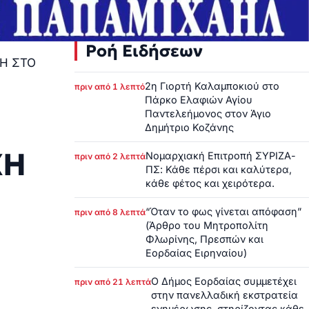
Ροή Ειδήσεων
Η ΣΤΟ
2η Γιορτή Καλαμποκιού στο
πριν από 1 λεπτό
Πάρκο Ελαφιών Αγίου
Παντελεήμονος στον Άγιο
Δημήτριο Κοζάνης
ΧΗ
Νομαρχιακή Επιτροπή ΣΥΡΙΖΑ-
πριν από 2 λεπτά
ΠΣ: Κάθε πέρσι και καλύτερα,
κάθε φέτος και χειρότερα.
“Όταν το φως γίνεται απόφαση”
πριν από 8 λεπτά
(Άρθρο του Μητροπολίτη
Φλωρίνης, Πρεσπών και
Εορδαίας Ειρηναίου)
Ο Δήμος Εορδαίας συμμετέχει
πριν από 21 λεπτά
στην πανελλαδική εκστρατεία
ενημέρωσης, στηρίζοντας κάθε