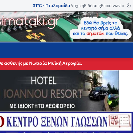
31°C · Πτολεμαΐδα
Αρχική
Ειδήσεις
Επικοινωνία
θε ασθενής με Νωτιαία Μυϊκή Ατροφία.