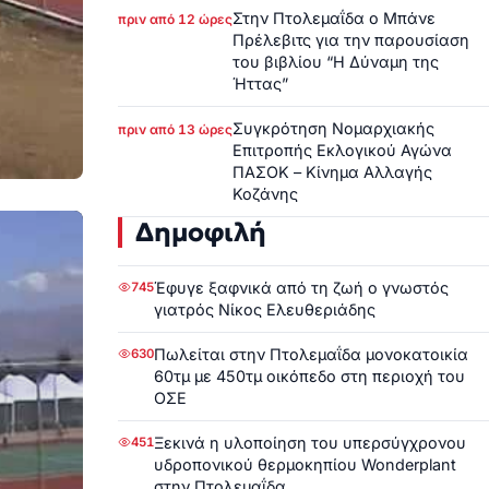
Στην Πτολεμαΐδα ο Μπάνε
πριν από 12 ώρες
Πρέλεβιτς για την παρουσίαση
του βιβλίου “Η Δύναμη της
Ήττας”
Συγκρότηση Νομαρχιακής
πριν από 13 ώρες
Επιτροπής Εκλογικού Αγώνα
ΠΑΣΟΚ – Κίνημα Αλλαγής
Κοζάνης
Δημοφιλή
Έφυγε ξαφνικά από τη ζωή ο γνωστός
745
γιατρός Νίκος Ελευθεριάδης
Πωλείται στην Πτολεμαΐδα μονοκατοικία
630
60τμ με 450τμ οικόπεδο στη περιοχή του
ΟΣΕ
Ξεκινά η υλοποίηση του υπερσύγχρονου
451
υδροπονικού θερμοκηπίου Wonderplant
στην Πτολεμαΐδα