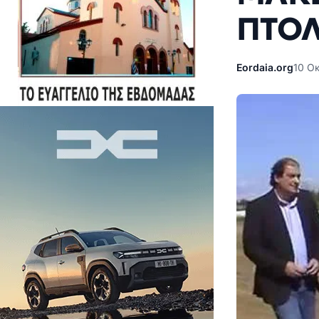
ΠΤΟ
Eordaia.org
10 Οκ