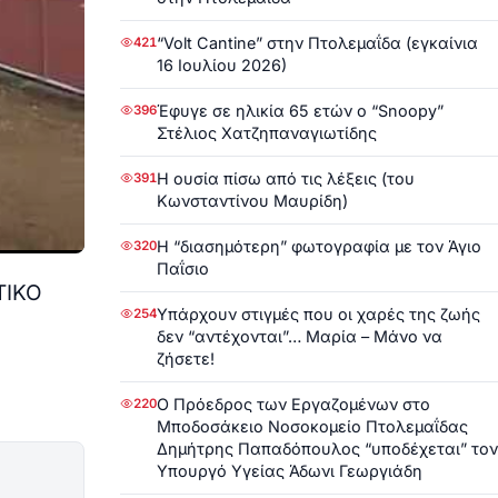
“Volt Cantine” στην Πτολεμαΐδα (εγκαίνια
421
16 Ιουλίου 2026)
Έφυγε σε ηλικία 65 ετών ο “Snoopy”
396
Στέλιος Χατζηπαναγιωτίδης
Η ουσία πίσω από τις λέξεις (του
391
Κωνσταντίνου Μαυρίδη)
Η “διασημότερη” φωτογραφία με τον Άγιο
320
Παΐσιο
ΤΙΚΟ
Υπάρχουν στιγμές που οι χαρές της ζωής
254
δεν “αντέχονται”… Μαρία – Μάνο να
ζήσετε!
Ο Πρόεδρος των Εργαζομένων στο
220
Μποδοσάκειο Νοσοκομείο Πτολεμαΐδας
Δημήτρης Παπαδόπουλος “υποδέχεται” τον
Υπουργό Υγείας Άδωνι Γεωργιάδη