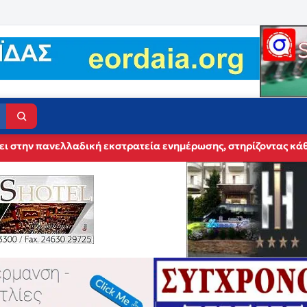
ει στην πανελλαδική εκστρατεία ενημέρωσης, στηρίζοντας κά