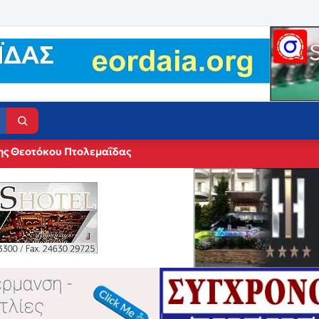
ης Θεοτόκου Πτολεμαΐδας