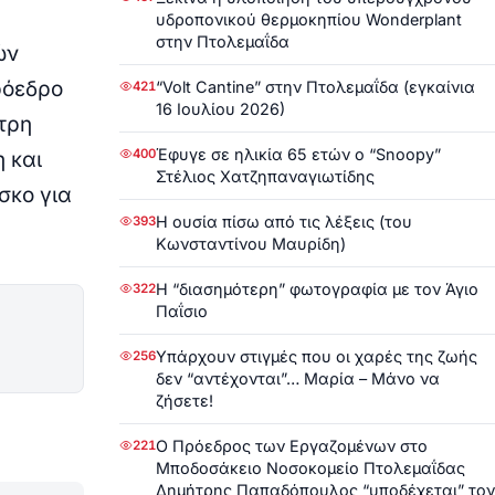
υδροπονικού θερμοκηπίου Wonderplant
στην Πτολεμαΐδα
ών
ρόεδρο
“Volt Cantine” στην Πτολεμαΐδα (εγκαίνια
421
16 Ιουλίου 2026)
τρη
Έφυγε σε ηλικία 65 ετών ο “Snoopy”
400
 και
Στέλιος Χατζηπαναγιωτίδης
σκο για
Η ουσία πίσω από τις λέξεις (του
393
Κωνσταντίνου Μαυρίδη)
Η “διασημότερη” φωτογραφία με τον Άγιο
322
Παΐσιο
Υπάρχουν στιγμές που οι χαρές της ζωής
256
δεν “αντέχονται”… Μαρία – Μάνο να
ζήσετε!
Ο Πρόεδρος των Εργαζομένων στο
221
Μποδοσάκειο Νοσοκομείο Πτολεμαΐδας
Δημήτρης Παπαδόπουλος “υποδέχεται” τον