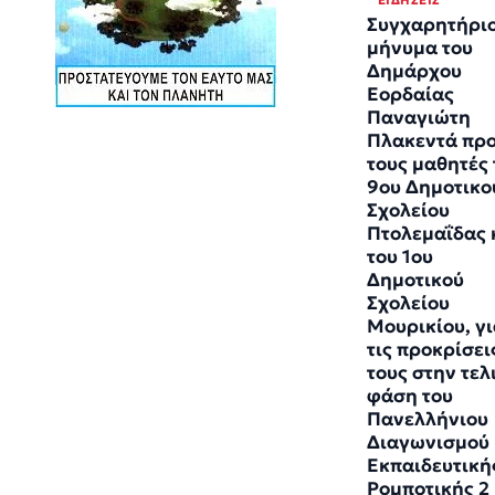
ΕΙΔΉΣΕΙΣ
Συγχαρητήρι
μήνυμα του
Δημάρχου
Εορδαίας
Παναγιώτη
Πλακεντά πρ
τους μαθητές 
9ου Δημοτικο
Σχολείου
Πτολεμαΐδας 
του 1ου
Δημοτικού
Σχολείου
Μουρικίου, γ
τις προκρίσει
τους στην τελ
φάση του
Πανελλήνιου
Διαγωνισμού
Εκπαιδευτική
Ρομποτικής 2