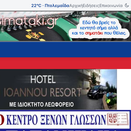
22°C · Πτολεμαΐδα
Αρχική
Ειδήσεις
Επικοινωνία