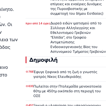
επίγειες και εναέριες δυνάμεις
ίνητο.
της Πυροσβεστικής με
συμμετοχή του δήμου Εοτδαίας)
υ
Δωρεά ειδών ιματισμού από το
πριν από 14 ώρες
ών. Οι
Σύλλογο Αλληλεγγύης και
ν
Εθελοντισμού Γρεβενών
“Ελπίδα”, στο Γραφείο
λεια των
Αντιμετώπισης
μάδας
Ενδοοικογενειακής Βίας του
Αστυνομικού Τμήματος Γρεβενών
Δημοφιλή
αινο
Έφυγε ξαφνικά από τη ζωή ο γνωστός
768
στο
γιατρός Νίκος Ελευθεριάδης
Πωλείται στην Πτολεμαΐδα μονοκατοικία
635
60τμ με 450τμ οικόπεδο στη περιοχή του
ΟΣΕ
Ξεκινά η υλοποίηση του υπερσύγχρονου
457