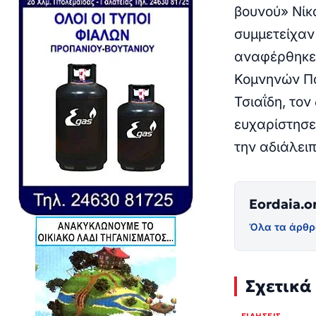
βουνού» Νίκ
συμμετείχαν
αναφέρθηκε 
Κομνηνών Πα
Τσιαΐδη, τον
ευχαρίστησε
την αδιάλειπ
Eordaia.o
Όλα τα άρθρ
Σχετικά