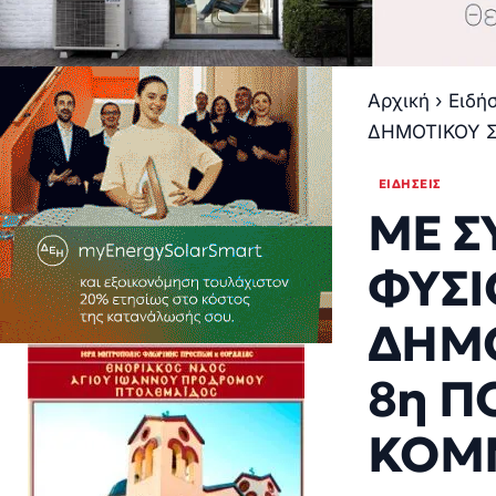
Αρχική
›
Ειδή
ΔΗΜΟΤΙΚΟΥ 
ΕΙΔΉΣΕΙΣ
ΜΕ Σ
ΦΥΣΙ
ΔΗΜΟ
8η Π
ΚΟΜ