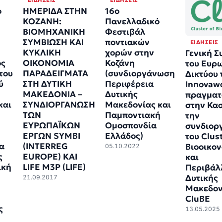
ΕΙΔΉΣΕΙΣ
ΕΙΔΉΣΕΙΣ
ο
ΗΜΕΡΙΔΑ ΣΤΗΝ
16ο
ΚΟΖΑΝΗ:
Πανελλαδικό
ΒΙΟΜΗΧΑΝΙΚΗ
Φεστιβάλ
ΣΥΜΒΙΩΣΗ ΚΑΙ
ποντιακών
ΕΙΔΉΣΕΙΣ
ΚΥΚΛΙΚΗ
χορών στην
Γενική Σ
ος
ΟΙΚΟΝΟΜΙΑ
Κοζάνη
του Ευρ
του
ΠΑΡΑΔΕΙΓΜΑΤΑ
(συνδιοργάνωση
Δικτύου 
ύ
ΣΤΗ ΔΥΤΙΚΗ
Περιφέρεια
Innovaw
ΜΑΚΕΔΟΝΙΑ –
Δυτικής
πραγματ
και
ΣΥΝΔΙΟΡΓΑΝΩΣΗ
Μακεδονίας και
στην Κασ
ΤΩΝ
Παμποντιακή
την
ΕΥΡΩΠΑΪΚΩΝ
Ομοσπονδία
συνδιορ
ΈΡΓΩΝ SYMBI
Ελλάδος)
του Clus
ια
(INTERREG
Βιοοικον
05.10.2022
ς
EUROPE) ΚΑΙ
και
ική
LIFE M3P (LIFE)
Περιβάλ
Δυτικής
21.09.2017
Μακεδον
CluBE
ς
13.05.2025