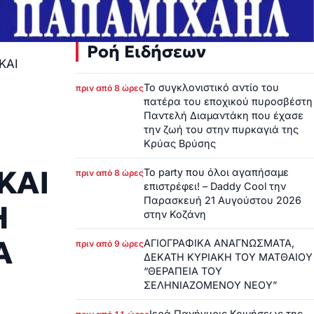
Ροή Ειδήσεων
ΚΑΙ
Το συγκλονιστικό αντίο του
πριν από 8 ώρες
πατέρα του εποχικού πυροσβέστη
Παντελή Διαμαντάκη που έχασε
την ζωή του στην πυρκαγιά της
Κρύας Βρύσης
ΚΑΙ
Το party που όλοι αγαπήσαμε
πριν από 8 ώρες
επιστρέφει! – Daddy Cool την
Παρασκευή 21 Αυγούστου 2026
Η
στην Κοζάνη
Α
ΑΓΙΟΓΡΑΦΙΚΑ ΑΝΑΓΝΩΣΜΑΤΑ,
πριν από 9 ώρες
ΔΕΚΑΤΗ ΚΥΡΙΑΚΗ ΤΟΥ ΜΑΤΘΑΙΟΥ
“ΘΕΡΑΠΕΙΑ ΤΟΥ
ΣΕΛΗΝΙΑΖΟΜΕΝΟΥ ΝΕΟΥ”
Ιερά Πανήγυρις Κοιμήσεως της