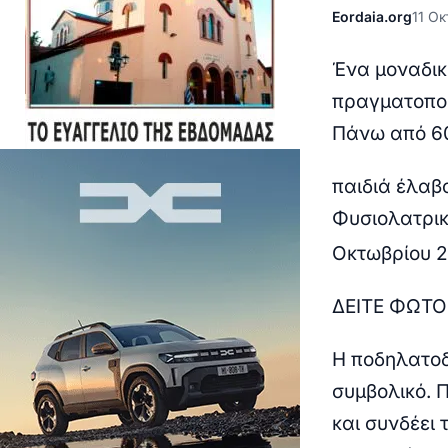
Eordaia.org
11 Οκ
Ένα μοναδικ
πραγματοποι
Πάνω από 6
παιδιά έλαβ
Φυσιολατρικ
Οκτωβρίου 2
ΔΕΙΤΕ ΦΩΤ
Η ποδηλατοδ
συμβολικό. 
και συνδέει