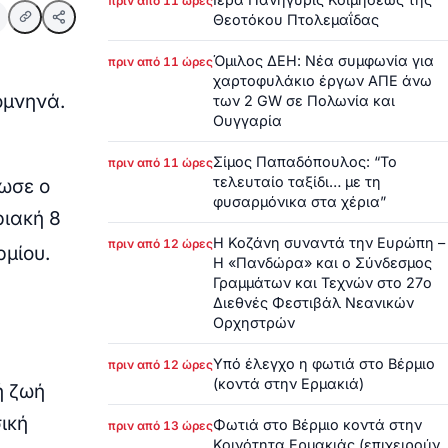
πριν από 11 ώρες
Θεοτόκου Πτολεμαΐδας
Όμιλος ΔΕΗ: Νέα συμφωνία για
πριν από 11 ώρες
χαρτοφυλάκιο έργων ΑΠΕ άνω
ομνηνά.
των 2 GW σε Πολωνία και
Ουγγαρία
Σίμος Παπαδόπουλος: “Το
πριν από 11 ώρες
τελευταίο ταξίδι… με τη
ωσε ο
φυσαρμόνικα στα χέρια”
ριακή 8
Η Κοζάνη συναντά την Ευρώπη –
πριν από 12 ώρες
ρμίου.
Η «Πανδώρα» και ο Σύνδεσμος
Γραμμάτων και Τεχνών στο 27ο
Διεθνές Φεστιβάλ Νεανικών
Ορχηστρών
Υπό έλεγχο η φωτιά στο Βέρμιο
πριν από 12 ώρες
(κοντά στην Ερμακιά)
ή ζωή
ική
Φωτιά στο Βέρμιο κοντά στην
πριν από 13 ώρες
Κοινότητα Ερμακιάς (επιχειρούν