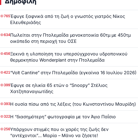
Δημοφιλή
Έφυγε ξαφνικά από τη ζωή ο γνωστός γιατρός Νίκος
765
Ελευθεριάδης
Πωλείται στην Πτολεμαΐδα μονοκατοικία 60τμ με 450τμ
634
οικόπεδο στη περιοχή του ΟΣΕ
Ξεκινά η υλοποίηση του υπερσύγχρονου υδροπονικού
456
θερμοκηπίου Wonderplant στην Πτολεμαΐδα
“Volt Cantine” στην Πτολεμαΐδα (εγκαίνια 16 Ιουλίου 2026)
421
Έφυγε σε ηλικία 65 ετών ο “Snoopy” Στέλιος
399
Χατζηπαναγιωτίδης
Η ουσία πίσω από τις λέξεις (του Κωνσταντίνου Μαυρίδη)
393
Η “διασημότερη” φωτογραφία με τον Άγιο Παΐσιο
322
Υπάρχουν στιγμές που οι χαρές της ζωής δεν
256
“αντέχονται”… Μαρία – Μάνο να ζήσετε!