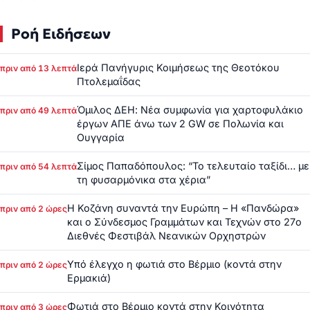
Ροή Ειδήσεων
Ιερά Πανήγυρις Κοιμήσεως της Θεοτόκου
πριν από 13 λεπτά
Πτολεμαΐδας
Όμιλος ΔΕΗ: Νέα συμφωνία για χαρτοφυλάκιο
πριν από 49 λεπτά
έργων ΑΠΕ άνω των 2 GW σε Πολωνία και
Ουγγαρία
Σίμος Παπαδόπουλος: “Το τελευταίο ταξίδι… με
πριν από 54 λεπτά
τη φυσαρμόνικα στα χέρια”
Η Κοζάνη συναντά την Ευρώπη – Η «Πανδώρα»
πριν από 2 ώρες
και ο Σύνδεσμος Γραμμάτων και Τεχνών στο 27ο
Διεθνές Φεστιβάλ Νεανικών Ορχηστρών
Υπό έλεγχο η φωτιά στο Βέρμιο (κοντά στην
πριν από 2 ώρες
Ερμακιά)
Φωτιά στο Βέρμιο κοντά στην Κοινότητα
πριν από 3 ώρες