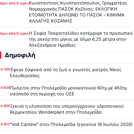
Κωνσταντίνος Κωνσταντόπουλος, Γραμματέας
πριν από 6 ώρες
Νομαρχιακής ΠΑΣΟΚ Κοζάνης: ΕΚΛΟΓΙΚΗ
ΕΤΟΙΜΟΤΗΤΑ ΔΗΛΩΝΕΙ ΤΟ ΠΑΣΟΚ – ΚΙΝΗΜΑ
ΑΛΛΑΓΗΣ ΚΟΖΑΝΗΣ
Η Σοφία Τσαρσιταλίδου κατέρριψε το προσωπικό
πριν από 6 ώρες
της ρεκόρ στο μήκος με άλμα 6,25 μέτρα στην
Αλεξάνδρεια Ημαθίας
Δημοφιλή
Έφυγε ξαφνικά από τη ζωή ο γνωστός γιατρός Νίκος
765
Ελευθεριάδης
Πωλείται στην Πτολεμαΐδα μονοκατοικία 60τμ με 450τμ
634
οικόπεδο στη περιοχή του ΟΣΕ
Ξεκινά η υλοποίηση του υπερσύγχρονου υδροπονικού
456
θερμοκηπίου Wonderplant στην Πτολεμαΐδα
“Volt Cantine” στην Πτολεμαΐδα (εγκαίνια 16 Ιουλίου 2026)
421