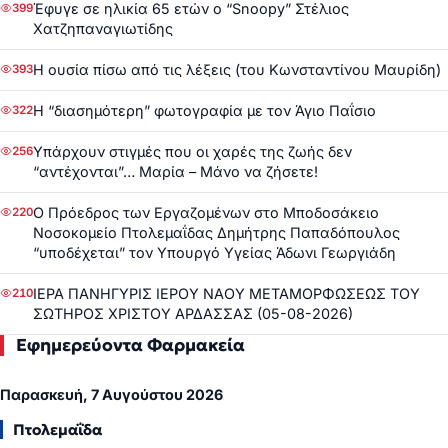
Έφυγε σε ηλικία 65 ετών ο “Snoopy” Στέλιος
399
Χατζηπαναγιωτίδης
Η ουσία πίσω από τις λέξεις (του Κωνσταντίνου Μαυρίδη)
393
Η “διασημότερη” φωτογραφία με τον Άγιο Παΐσιο
322
Υπάρχουν στιγμές που οι χαρές της ζωής δεν
256
“αντέχονται”… Μαρία – Μάνο να ζήσετε!
Ο Πρόεδρος των Εργαζομένων στο Μποδοσάκειο
220
Νοσοκομείο Πτολεμαΐδας Δημήτρης Παπαδόπουλος
“υποδέχεται” τον Υπουργό Υγείας Άδωνι Γεωργιάδη
ΙΕΡΑ ΠΑΝΗΓΥΡΙΣ ΙΕΡΟΥ ΝΑΟΥ ΜΕΤΑΜΟΡΦΩΣΕΩΣ ΤΟΥ
210
ΣΩΤΗΡΟΣ ΧΡΙΣΤΟΥ ΑΡΔΑΣΣΑΣ (05-08-2026)
Εφημερεύοντα Φαρμακεία
Παρασκευή, 7 Αυγούστου 2026
Πτολεμαΐδα