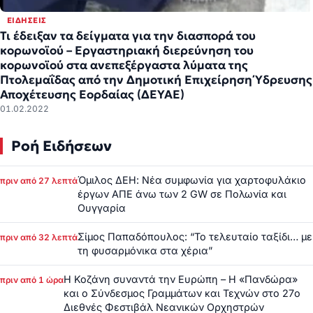
ΕΙΔΉΣΕΙΣ
Τι έδειξαν τα δείγματα για την διασπορά του
κορωνοϊού – Εργαστηριακή διερεύνηση του
κορωνοϊού στα ανεπεξέργαστα λύματα της
Πτολεμαΐδας από την Δημοτική Επιχείρηση Ύδρευσης
Αποχέτευσης Εορδαίας (ΔΕΥΑΕ)
01.02.2022
Ροή Ειδήσεων
Όμιλος ΔΕΗ: Νέα συμφωνία για χαρτοφυλάκιο
πριν από 27 λεπτά
έργων ΑΠΕ άνω των 2 GW σε Πολωνία και
Ουγγαρία
Σίμος Παπαδόπουλος: “Το τελευταίο ταξίδι… με
πριν από 32 λεπτά
τη φυσαρμόνικα στα χέρια”
Η Κοζάνη συναντά την Ευρώπη – Η «Πανδώρα»
πριν από 1 ώρα
και ο Σύνδεσμος Γραμμάτων και Τεχνών στο 27ο
Διεθνές Φεστιβάλ Νεανικών Ορχηστρών