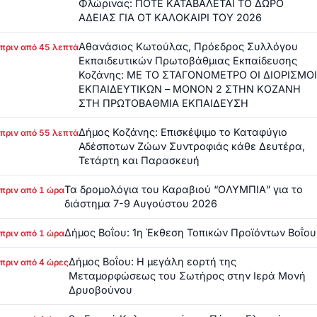
Φλώρινας: ΠΟΤΕ ΚΑΤΑΒΑΛΕΤΑΙ ΤΟ ΔΩΡΟ
ΑΔΕΙΑΣ ΓΙΑ ΟΤ ΚΑΛΟΚΑΙΡΙ ΤΟΥ 2026
Αθανάσιος Κωτούλας, Πρόεδρος Συλλόγου
πριν από 45 λεπτά
Εκπαιδευτικών Πρωτοβάθμιας Εκπαίδευσης
Κοζάνης: ΜΕ ΤΟ ΣΤΑΓΟΝΟΜΕΤΡΟ ΟΙ ΔΙΟΡΙΣΜΟΙ
ΕΚΠΑΙΔΕΥΤΙΚΩΝ – ΜΟΝΟΝ 2 ΣΤΗΝ ΚΟΖΑΝΗ
ΣΤΗ ΠΡΩΤΟΒΑΘΜΙΑ ΕΚΠΑΙΔΕΥΣΗ
Δήμος Κοζάνης: Επισκέψιμο το Καταφύγιο
πριν από 55 λεπτά
Αδέσποτων Ζώων Συντροφιάς κάθε Δευτέρα,
Τετάρτη και Παρασκευή
Τα δρομολόγια του Καραβιού “ΟΛΥΜΠΙΑ” για το
πριν από 1 ώρα
διάστημα 7-9 Αυγούστου 2026
Δήμος Βοΐου: 1η Έκθεση Τοπικών Προϊόντων Βοΐου
πριν από 1 ώρα
Δήμος Βοΐου: Η μεγάλη εορτή της
πριν από 4 ώρες
Μεταμορφώσεως του Σωτήρος στην Ιερά Μονή
Δρυοβούνου