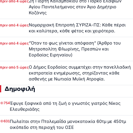
2η Γιορτή Καλαμποκιού στο Πάρκο Ελαφιών
πριν από 4 ώρες
Αγίου Παντελεήμονος στον Άγιο Δημήτριο
Κοζάνης
Νομαρχιακή Επιτροπή ΣΥΡΙΖΑ-ΠΣ: Κάθε πέρσι
πριν από 4 ώρες
και καλύτερα, κάθε φέτος και χειρότερα.
“Όταν το φως γίνεται απόφαση” (Άρθρο του
πριν από 4 ώρες
Μητροπολίτη Φλωρίνης, Πρεσπών και
Εορδαίας Ειρηναίου)
Ο Δήμος Εορδαίας συμμετέχει στην πανελλαδική
πριν από 5 ώρες
εκστρατεία ενημέρωσης, στηρίζοντας κάθε
ασθενής με Νωτιαία Μυϊκή Ατροφία.
Δημοφιλή
Έφυγε ξαφνικά από τη ζωή ο γνωστός γιατρός Νίκος
754
Ελευθεριάδης
Πωλείται στην Πτολεμαΐδα μονοκατοικία 60τμ με 450τμ
631
οικόπεδο στη περιοχή του ΟΣΕ