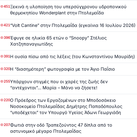
Ξεκινά η υλοποίηση του υπερσύγχρονου υδροπονικού
451
θερμοκηπίου Wonderplant στην Πτολεμαΐδα
“Volt Cantine” στην Πτολεμαΐδα (εγκαίνια 16 Ιουλίου 2026)
421
Έφυγε σε ηλικία 65 ετών ο “Snoopy” Στέλιος
396
Χατζηπαναγιωτίδης
Η ουσία πίσω από τις λέξεις (του Κωνσταντίνου Μαυρίδη)
391
Η “διασημότερη” φωτογραφία με τον Άγιο Παΐσιο
320
Υπάρχουν στιγμές που οι χαρές της ζωής δεν
255
“αντέχονται”… Μαρία – Μάνο να ζήσετε!
Ο Πρόεδρος των Εργαζομένων στο Μποδοσάκειο
220
Νοσοκομείο Πτολεμαΐδας Δημήτρης Παπαδόπουλος
“υποδέχεται” τον Υπουργό Υγείας Άδωνι Γεωργιάδη
Φωτιά στην οδό Τραπεζούντος 47 δίπλα από το
207
αστυνομικό μέγαρο Πτολεμαΐδας