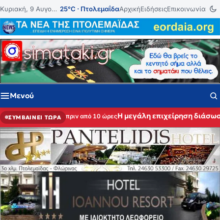
Μετάβαση στο περιεχόμενο
Κυριακή, 9 Αυγούστου 2026
25°C · Πτολεμαΐδα
Αρχική
Ειδήσεις
Επικοινωνία
Μενού
Η μεγάλη επιχείρηση διάσωσ
πριν από 10 ώρες
ΣΥΜΒΑΙΝΕΙ ΤΩΡΑ