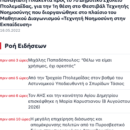
Παναγιώτη Πλακεντά προς το 7ο Δημοτικό Σχολείο
Πτολεμαΐδας, για την 1η θέση στο Φεστιβάλ Τεχνητής
Νοημοσύνης που διοργανώθηκε στο πλαίσιο του
Μαθητικού Διαγωνισμού «Τεχνητή Νοημοσύνη στην
Εκπαίδευση»
16.05.2022
Ροή Ειδήσεων
Μιχάλης Παπαδόπουλος: “Θέλω να είμαι
πριν από 3 ώρες
χρήσιμος, όχι αρεστός”
Από την Τροχαία Πτολεμαΐδας στον βαθμό του
πριν από 5 ώρες
Αστυνομικού Υποδιευθυντή ο Σπυρίδων Τάσιος
Τον ΑΗΣ και την κοινότητα Αγίου Δημητρίου
πριν από 6 ώρες
επισκέφθηκε η Μαρία Καρυστιανου (8 Αυγούστου
2026)
Η μεγάλη επιχείρηση διάσωσης και
πριν από 10 ώρες
απομάκρυνσης πολιτών από το Πυροσβεστικό