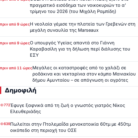
πραγματικό εισόδημα των νοικοκυριών το α’
τρίμηνο του 2026 (του Μιχάλη Ραμπίδη)
Η νεολαία γέμισε την πλατεία των Γρεβενών στη
πριν από 9 ώρες
μεγάλη συναυλία της Marseaux
Ο υπουργός Υγείας απαντά στο Γιάννη
πριν από 9 ώρες
Καραβασίλη για τη δήλωση περί διάλυσης του
ΕΣΥ
Μεγάλες οι καταστροφές από το χαλάζι σε
πριν από 11 ώρες
ροδάκινα και νεκταρίνια στον κάμπο Μανιακίου
δήμου Αμυνταίου – σε απόγνωση οι αγρότες
Δημοφιλή
Έφυγε ξαφνικά από τη ζωή ο γνωστός γιατρός Νίκος
772
Ελευθεριάδης
Πωλείται στην Πτολεμαΐδα μονοκατοικία 60τμ με 450τμ
639
οικόπεδο στη περιοχή του ΟΣΕ