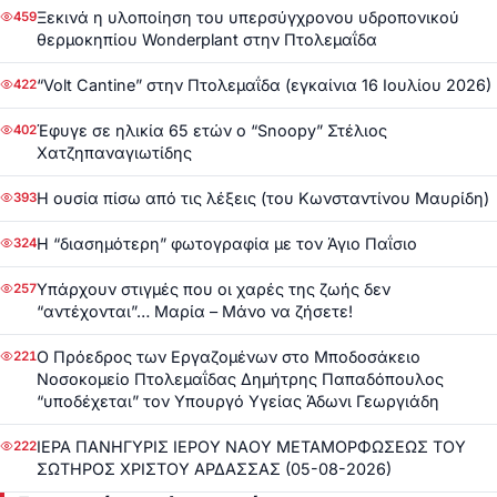
Ξεκινά η υλοποίηση του υπερσύγχρονου υδροπονικού
459
θερμοκηπίου Wonderplant στην Πτολεμαΐδα
“Volt Cantine” στην Πτολεμαΐδα (εγκαίνια 16 Ιουλίου 2026)
422
Έφυγε σε ηλικία 65 ετών ο “Snoopy” Στέλιος
402
Χατζηπαναγιωτίδης
Η ουσία πίσω από τις λέξεις (του Κωνσταντίνου Μαυρίδη)
393
Η “διασημότερη” φωτογραφία με τον Άγιο Παΐσιο
324
Υπάρχουν στιγμές που οι χαρές της ζωής δεν
257
“αντέχονται”… Μαρία – Μάνο να ζήσετε!
Ο Πρόεδρος των Εργαζομένων στο Μποδοσάκειο
221
Νοσοκομείο Πτολεμαΐδας Δημήτρης Παπαδόπουλος
“υποδέχεται” τον Υπουργό Υγείας Άδωνι Γεωργιάδη
ΙΕΡΑ ΠΑΝΗΓΥΡΙΣ ΙΕΡΟΥ ΝΑΟΥ ΜΕΤΑΜΟΡΦΩΣΕΩΣ ΤΟΥ
222
ΣΩΤΗΡΟΣ ΧΡΙΣΤΟΥ ΑΡΔΑΣΣΑΣ (05-08-2026)