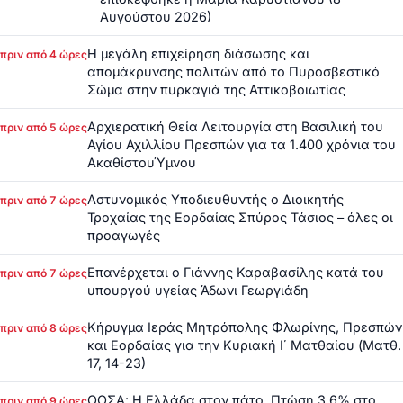
Αυγούστου 2026)
Η μεγάλη επιχείρηση διάσωσης και
πριν από 4 ώρες
απομάκρυνσης πολιτών από το Πυροσβεστικό
Σώμα στην πυρκαγιά της Αττικοβοιωτίας
Αρχιερατική Θεία Λειτουργία στη Βασιλική του
πριν από 5 ώρες
Αγίου Αχιλλίου Πρεσπών για τα 1.400 χρόνια του
ΑκαθίστουΎμνου
Αστυνομικός Υποδιευθυντής ο Διοικητής
πριν από 7 ώρες
Τροχαίας της Εορδαίας Σπύρος Τάσιος – όλες οι
προαγωγές
Επανέρχεται ο Γιάννης Καραβασίλης κατά του
πριν από 7 ώρες
υπουργού υγείας Άδωνι Γεωργιάδη
Κήρυγμα Ιεράς Μητρόπολης Φλωρίνης, Πρεσπών
πριν από 8 ώρες
και Εορδαίας για την Κυριακή Ι΄ Ματθαίου (Ματθ.
17, 14-23)
ΟΟΣΑ: Η Ελλάδα στον πάτο. Πτώση 3,6% στο
πριν από 9 ώρες