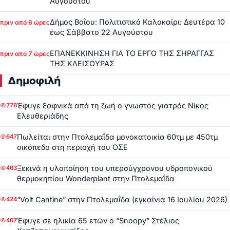
Αυγούστου
Δήμος Βοΐου: Πολιτιστικό Καλοκαίρι: Δευτέρα 10
πριν από 6 ώρες
έως Σάββατο 22 Αυγούστου
ΕΠΑΝΕΚΚΙΝΗΣΗ ΓΙΑ ΤΟ ΕΡΓΟ ΤΗΣ ΣΗΡΑΓΓΑΣ
πριν από 7 ώρες
ΤΗΣ ΚΛΕΙΣΟΥΡΑΣ
Δημοφιλή
Έφυγε ξαφνικά από τη ζωή ο γνωστός γιατρός Νίκος
778
Ελευθεριάδης
Πωλείται στην Πτολεμαΐδα μονοκατοικία 60τμ με 450τμ
647
οικόπεδο στη περιοχή του ΟΣΕ
Ξεκινά η υλοποίηση του υπερσύγχρονου υδροπονικού
463
θερμοκηπίου Wonderplant στην Πτολεμαΐδα
“Volt Cantine” στην Πτολεμαΐδα (εγκαίνια 16 Ιουλίου 2026)
424
Έφυγε σε ηλικία 65 ετών ο “Snoopy” Στέλιος
407