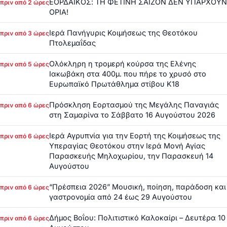
ΕΟΡΔΑΪΚΟΣ: ΤΗ ΦΕΤΙΝΗ ΣΑΙΖΟΝ ΔΕΝ ΥΠΑΡΧΟΥΝ
πριν από 2 ώρες
ΟΡΙΑ!
Ιερά Πανήγυρις Κοιμήσεως της Θεοτόκου
πριν από 3 ώρες
Πτολεμαΐδας
Ολόκληρη η τρομερή κούρσα της Ελένης
πριν από 5 ώρες
Ιακωβάκη στα 400μ. που πήρε το χρυσό στο
Ευρωπαϊκό Πρωτάθλημα στίβου Κ18
Πρόσκληση Εορτασμού της Μεγάλης Παναγιάς
πριν από 6 ώρες
στη Σαμαρίνα το Σάββατο 16 Αυγούστου 2026
Ιερά Αγρυπνία για την Εορτή της Κοιμήσεως της
πριν από 6 ώρες
Υπεραγίας Θεοτόκου στην Ιερά Μονή Αγίας
Παρασκευής Μηλοχωρίου, την Παρασκευή 14
Αυγούστου
“Πρέσπεια 2026” Μουσική, ποίηση, παράδοση και
πριν από 6 ώρες
γαστρονομία από 24 έως 29 Αυγούστου
Δήμος Βοΐου: Πολιτιστικό Καλοκαίρι – Δευτέρα 10
πριν από 6 ώρες