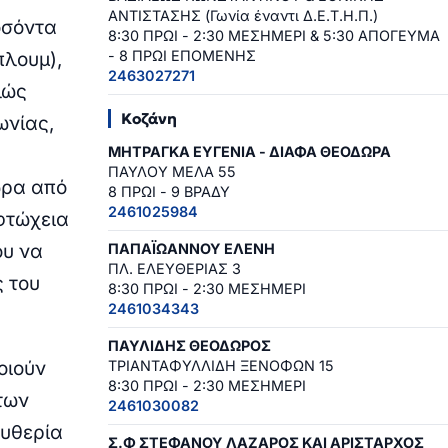
ΑΝΤΙΣΤΑΣΗΣ (Γωνία έναντι Δ.Ε.Τ.Η.Π.)
οσόντα
8:30 ΠΡΩΙ - 2:30 ΜΕΣΗΜΕΡΙ & 5:30 ΑΠΟΓΕΥΜΑ
- 8 ΠΡΩΙ ΕΠΟΜΕΝΗΣ
πλουμ),
2463027271
λώς
Κοζάνη
ωνίας,
ΜΗΤΡΑΓΚΑ ΕΥΓΕΝΙΑ - ΔΙΑΦΑ ΘΕΟΔΩΡΑ
ΠΑΥΛΟΥ ΜΕΛΑ 55
ώρα από
8 ΠΡΩΙ - 9 ΒΡΑΔΥ
2461025984
 φτώχεια
ου να
ΠΑΠΑΪΩΑΝΝΟΥ ΕΛΕΝΗ
ΠΛ. ΕΛΕΥΘΕΡΙΑΣ 3
 του
8:30 ΠΡΩΙ - 2:30 ΜΕΣΗΜΕΡΙ
2461034343
ΠΑΥΛΙΔΗΣ ΘΕΟΔΩΡΟΣ
οιούν
ΤΡΙΑΝΤΑΦΥΛΛΙΔΗ ΞΕΝΟΦΩΝ 15
8:30 ΠΡΩΙ - 2:30 ΜΕΣΗΜΕΡΙ
των
2461030082
ευθερία
Σ.Φ ΣΤΕΦΑΝΟΥ ΛΑΖΑΡΟΣ ΚΑΙ ΑΡΙΣΤΑΡΧΟΣ