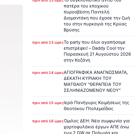
πριν από 13 ώρες
πατέρα του εποχικού
πυροσβέστη Παντελή
Διαμαντάκη που έχασε την ζωή
του στην πυρκαγιά της Κρύας
Βρύσης
Το party που όλοι αγαπήσαμε
πριν από 13 ώρες
επιστρέφει! – Daddy Cool την
Παρασκευή 21 Αυγούστου 2026
στην Κοζάνη
ΑΓΙΟΓΡΑΦΙΚΑ ΑΝΑΓΝΩΣΜΑΤΑ,
πριν από 14 ώρες
ΔΕΚΑΤΗ ΚΥΡΙΑΚΗ ΤΟΥ
ΜΑΤΘΑΙΟΥ “ΘΕΡΑΠΕΙΑ ΤΟΥ
ΣΕΛΗΝΙΑΖΟΜΕΝΟΥ ΝΕΟΥ”
Ιερά Πανήγυρις Κοιμήσεως της
πριν από 15 ώρες
Θεοτόκου Πτολεμαΐδας
Όμιλος ΔΕΗ: Νέα συμφωνία για
πριν από 16 ώρες
χαρτοφυλάκιο έργων ΑΠΕ άνω
των 2 GW σε Πολωνία και