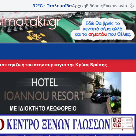
32°C · Πτολεμαΐδα
Αρχική
Ειδήσεις
Επικοινωνία
σε την ζωή του στην πυρκαγιά της Κρύας Βρύσης