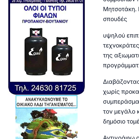
Μητσοτάκη. 
σπουδές
υψηλού επιπ
τεχνοκράτες
της αξιωματ
προγράμματο
Διαβάζοντας
χωρίς προκα
συμπεράσματ
τον μεγάλο 
δημόσιο τομ
Αντιγράφω α