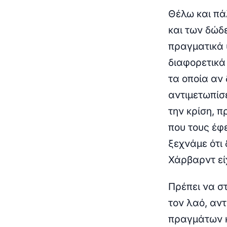
Θέλω και πά
και των δώδ
πραγματικά 
διαφορετικά
τα οποία αν 
αντιμετωπίσ
την κρίση, 
που τους έφ
ξεχνάμε ότι
Χάρβαρντ εί
Πρέπει να σ
τον λαό, αν
πραγμάτων κ