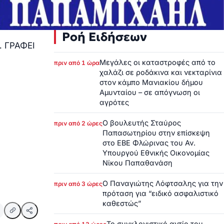
Ροή Ειδήσεων
… ΓΡΑΦΕΙ
Μεγάλες οι καταστροφές από το
πριν από 1 ώρα
χαλάζι σε ροδάκινα και νεκταρίνια
στον κάμπο Μανιακίου δήμου
Αμυνταίου – σε απόγνωση οι
αγρότες
Ο βουλευτής Σταύρος
πριν από 2 ώρες
Παπασωτηρίου στην επίσκεψη
στο ΕΒΕ Φλώρινας του Αν.
Υπουργού Εθνικής Οικονομίας
Νίκου Παπαθανάση
Ο Παναγιώτης Λόφτσαλης για την
πριν από 3 ώρες
πρόταση για “ειδικό ασφαλιστικό
καθεστώς”
Το συγκλονιστικό αντίο του