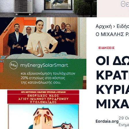
Αρχική
›
Ειδή
Ο ΜΙΧΑΛΗΣ 
ΕΙΔΉΣΕΙΣ
ΟΙ Δ
ΚΡΑΤ
ΚΥΡΙ
ΜΙΧΑ
29 Ο
Eordaia.org
Ενημ