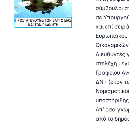
σύμβουλοι σ
σε Υπουργού
και επί σειρ
Ευρωπαϊκού 
Οικονομικών,
Διευθυντές 
στελέχη μεγά
Γραφείου Αν
ΔΝΤ (στον τ
Νομισματικού
υποστήριξης 
Απ’ όσα γνω
από το δημό