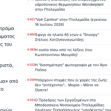
υδροπονικού θερμοκηπίου Wonderplant
στην Πτολεμαΐδα
“Volt Cantine” στην Πτολεμαΐδα (εγκαίνια
421
16 Ιουλίου 2026)
 πράμα
Έφυγε σε ηλικία 65 ετών ο “Snoopy”
400
όμματος
Στέλιος Χατζηπαναγιωτίδης
ς του
Η ουσία πίσω από τις λέξεις (του
393
Κωνσταντίνου Μαυρίδη)
ριστά,
Η “διασημότερη” φωτογραφία με τον Άγιο
322
Παΐσιο
Υπάρχουν στιγμές που οι χαρές της ζωής
256
ημα» από
δεν “αντέχονται”… Μαρία – Μάνο να
το
ζήσετε!
Ο Πρόεδρος των Εργαζομένων στο
221
Μποδοσάκειο Νοσοκομείο Πτολεμαΐδας
υργών,
Δημήτρης Παπαδόπουλος “υποδέχεται” τον