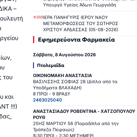
Υπουργό Υγείας Άδωνι Γεωργιάδη
ΔΙΚΑ –
ΙΕΡΑ ΠΑΝΗΓΥΡΙΣ ΙΕΡΟΥ ΝΑΟΥ
215
βουλευτή
ΜΕΤΑΜΟΡΦΩΣΕΩΣ ΤΟΥ ΣΩΤΗΡΟΣ
υ
ΧΡΙΣΤΟΥ ΑΡΔΑΣΣΑΣ (05-08-2026)
υργείου
Εφημερεύοντα Φαρμακεία
Σάββατο, 8 Αυγούστου 2026
ίων,
Πτολεμαΐδα
ου
ΟΙΚΟΝΟΜΑΚΗ ΑΝΑΣΤΑΣΙΑ
ς του
ΒΑΣΙΛΙΣΣΗΣ ΣΟΦΙΑΣ 28 (Δίπλα από τα
Υποδήματα ΒΛΑΧΑΔΗ)
8 ΠΡΩΙ - 9 ΒΡΑΔΥ
υ και
2463025040
ΝΤ !!!)
ΑΝΑΣΤΑΣΙΑΔΟΥ ΡΟΒΕΝΤΙΝΑ - ΧΑΤΖΟΠΟΥΛΟΥ
δας,
ΡΟΥΘ
25ΗΣ ΜΑΡΤΙΟΥ 56 (Παραδίπλα από την
Τράπεζα Πειραιώς)
8:30 ΠΡΩΙ - 2:30 ΜΕΣΗΜΕΡΙ