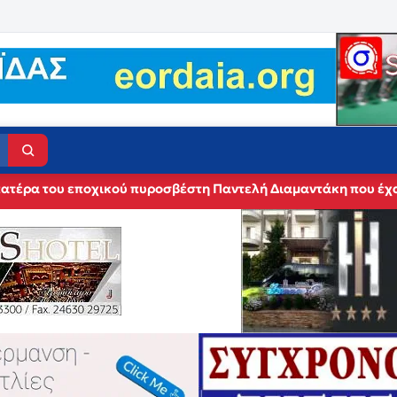
 πατέρα του εποχικού πυροσβέστη Παντελή Διαμαντάκη που έχα