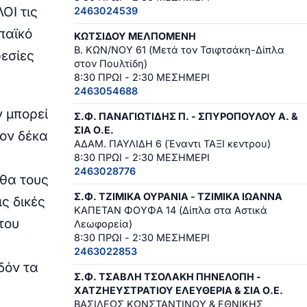
ΛΟΙ τις
2463024539
παϊκό
ΚΩΤΣΙΔΟΥ ΜΕΛΠΟΜΕΝΗ
Β. ΚΩΝ/ΝΟΥ 61 (Μετά τον Τσιφτσάκη-Δίπλα
ρεσίες
στον Πουλτίδη)
8:30 ΠΡΩΙ - 2:30 ΜΕΣΗΜΕΡΙ
2463054688
 μπορεί
Σ.Φ. ΠΑΝΑΓΙΩΤΙΔΗΣ Π. - ΣΠΥΡΟΠΟΥΛΟΥ Α. &
ΣΙΑ Ο.Ε.
τον δέκα
ΑΔΑΜ. ΠΑΥΛΙΔΗ 6 (Έναντι ΤΑΞΙ κεντρου)
8:30 ΠΡΩΙ - 2:30 ΜΕΣΗΜΕΡΙ
2463028776
 θα τους
Σ.Φ. ΤΖΙΜΙΚΑ ΟΥΡΑΝΙΑ - ΤΖΙΜΙΚΑ ΙΩΑΝΝΑ
ς δικές
ΚΑΠΕΤΑΝ ΦΟΥΦΑ 14 (Δίπλα στα Αστικά
 του
Λεωφορεία)
8:30 ΠΡΩΙ - 2:30 ΜΕΣΗΜΕΡΙ
2463022853
δόν τα
Σ.Φ. ΤΣΑΒΛΗ ΤΣΟΛΑΚΗ ΠΗΝΕΛΟΠΗ -
ΧΑΤΖΗΕΥΣΤΡΑΤΙΟΥ ΕΛΕΥΘΕΡΙΑ & ΣΙΑ Ο.Ε.
ΒΑΣΙΛΕΩΣ ΚΩΝΣΤΑΝΤΙΝΟΥ & ΕΘΝΙΚΗΣ