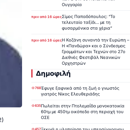
Ουγγαρία
Σίμος Παπαδόπουλος: “Το
πριν από 16 ώρες
τελευταίο ταξίδι… με τη
φυσαρμόνικα στα χέρια”
Η Κοζάνη συναντά την Ευρώπη –
πριν από 16 ώρες
Η «Πανδώρα» και ο Σύνδεσμος
Γραμμάτων και Τεχνών στο 27ο
Διεθνές Φεστιβάλ Νεανικών
Ορχηστρών
Δημοφιλή
Έφυγε ξαφνικά από τη ζωή ο γνωστός
768
γιατρός Νίκος Ελευθεριάδης
Πωλείται στην Πτολεμαΐδα μονοκατοικία
635
60τμ με 450τμ οικόπεδο στη περιοχή του
ΟΣΕ
2)
Ξεκινά η υλοποίηση του υπερσύγχρονου
457