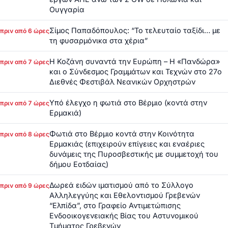
Ουγγαρία
Σίμος Παπαδόπουλος: “Το τελευταίο ταξίδι… με
πριν από 6 ώρες
τη φυσαρμόνικα στα χέρια”
Η Κοζάνη συναντά την Ευρώπη – Η «Πανδώρα»
πριν από 7 ώρες
και ο Σύνδεσμος Γραμμάτων και Τεχνών στο 27ο
Διεθνές Φεστιβάλ Νεανικών Ορχηστρών
Υπό έλεγχο η φωτιά στο Βέρμιο (κοντά στην
πριν από 7 ώρες
Ερμακιά)
Φωτιά στο Βέρμιο κοντά στην Κοινότητα
πριν από 8 ώρες
Ερμακιάς (επιχειρούν επίγειες και εναέριες
δυνάμεις της Πυροσβεστικής με συμμετοχή του
δήμου Εοτδαίας)
Δωρεά ειδών ιματισμού από το Σύλλογο
πριν από 9 ώρες
Αλληλεγγύης και Εθελοντισμού Γρεβενών
“Ελπίδα”, στο Γραφείο Αντιμετώπισης
Ενδοοικογενειακής Βίας του Αστυνομικού
Τμήματος Γρεβενών