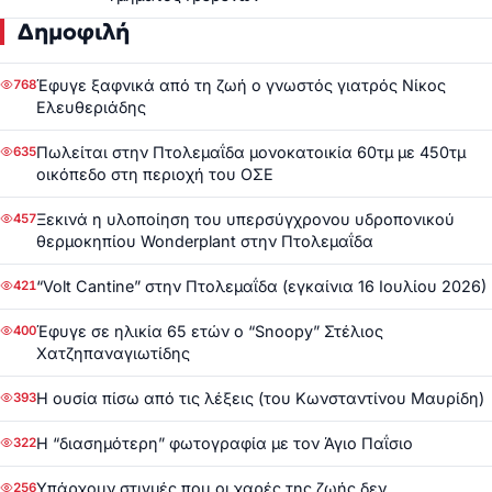
Δημοφιλή
Έφυγε ξαφνικά από τη ζωή ο γνωστός γιατρός Νίκος
768
Ελευθεριάδης
Πωλείται στην Πτολεμαΐδα μονοκατοικία 60τμ με 450τμ
635
οικόπεδο στη περιοχή του ΟΣΕ
Ξεκινά η υλοποίηση του υπερσύγχρονου υδροπονικού
457
θερμοκηπίου Wonderplant στην Πτολεμαΐδα
“Volt Cantine” στην Πτολεμαΐδα (εγκαίνια 16 Ιουλίου 2026)
421
Έφυγε σε ηλικία 65 ετών ο “Snoopy” Στέλιος
400
Χατζηπαναγιωτίδης
Η ουσία πίσω από τις λέξεις (του Κωνσταντίνου Μαυρίδη)
393
Η “διασημότερη” φωτογραφία με τον Άγιο Παΐσιο
322
Υπάρχουν στιγμές που οι χαρές της ζωής δεν
256