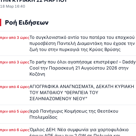
ΤΗΝ ΚΥΡΙΑΚΗ 22 ΜΑΡΤΙΟΥ
18 Μαρ 16:40
Ροή Ειδήσεων
Το συγκλονιστικό αντίο του πατέρα του εποχικού
πριν από 3 ώρες
πυροσβέστη Παντελή Διαμαντάκη που έχασε την
ζωή του στην πυρκαγιά της Κρύας Βρύσης
Το party που όλοι αγαπήσαμε επιστρέφει! – Daddy
πριν από 3 ώρες
Cool την Παρασκευή 21 Αυγούστου 2026 στην
Κοζάνη
ΑΓΙΟΓΡΑΦΙΚΑ ΑΝΑΓΝΩΣΜΑΤΑ, ΔΕΚΑΤΗ ΚΥΡΙΑΚΗ
πριν από 4 ώρες
ΤΟΥ ΜΑΤΘΑΙΟΥ “ΘΕΡΑΠΕΙΑ ΤΟΥ
ΣΕΛΗΝΙΑΖΟΜΕΝΟΥ ΝΕΟΥ”
Ιερά Πανήγυρις Κοιμήσεως της Θεοτόκου
πριν από 5 ώρες
Πτολεμαΐδας
Όμιλος ΔΕΗ: Νέα συμφωνία για χαρτοφυλάκιο
πριν από 6 ώρες
έργων ΑΠΕ άνω των 2 GW σε Πολωνία και