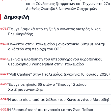
και ο Σύνδεσμος Γραμμάτων και Τεχνών στο 27ο
Διεθνές Φεστιβάλ Νεανικών Ορχηστρών
Δημοφιλή
Έφυγε ξαφνικά από τη ζωή ο γνωστός γιατρός Νίκος
768
Ελευθεριάδης
Πωλείται στην Πτολεμαΐδα μονοκατοικία 60τμ με 450τμ
635
οικόπεδο στη περιοχή του ΟΣΕ
Ξεκινά η υλοποίηση του υπερσύγχρονου υδροπονικού
457
θερμοκηπίου Wonderplant στην Πτολεμαΐδα
“Volt Cantine” στην Πτολεμαΐδα (εγκαίνια 16 Ιουλίου 2026)
421
Έφυγε σε ηλικία 65 ετών ο “Snoopy” Στέλιος
400
Χατζηπαναγιωτίδης
Η ουσία πίσω από τις λέξεις (του Κωνσταντίνου Μαυρίδη)
393
Η “διασημότερη” φωτογραφία με τον Άγιο Παΐσιο
322