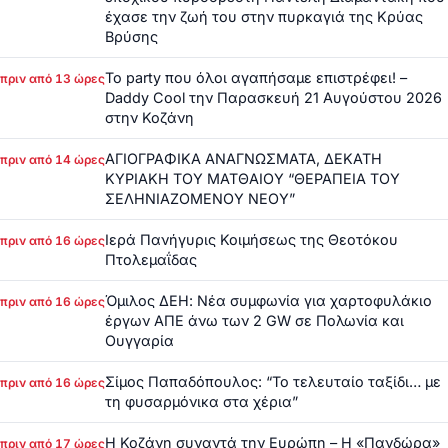
έχασε την ζωή του στην πυρκαγιά της Κρύας
Βρύσης
Το party που όλοι αγαπήσαμε επιστρέφει! –
πριν από 13 ώρες
Daddy Cool την Παρασκευή 21 Αυγούστου 2026
στην Κοζάνη
ΑΓΙΟΓΡΑΦΙΚΑ ΑΝΑΓΝΩΣΜΑΤΑ, ΔΕΚΑΤΗ
πριν από 14 ώρες
ΚΥΡΙΑΚΗ ΤΟΥ ΜΑΤΘΑΙΟΥ “ΘΕΡΑΠΕΙΑ ΤΟΥ
ΣΕΛΗΝΙΑΖΟΜΕΝΟΥ ΝΕΟΥ”
Ιερά Πανήγυρις Κοιμήσεως της Θεοτόκου
πριν από 16 ώρες
Πτολεμαΐδας
Όμιλος ΔΕΗ: Νέα συμφωνία για χαρτοφυλάκιο
πριν από 16 ώρες
έργων ΑΠΕ άνω των 2 GW σε Πολωνία και
Ουγγαρία
Σίμος Παπαδόπουλος: “Το τελευταίο ταξίδι… με
πριν από 16 ώρες
τη φυσαρμόνικα στα χέρια”
Η Κοζάνη συναντά την Ευρώπη – Η «Πανδώρα»
πριν από 17 ώρες