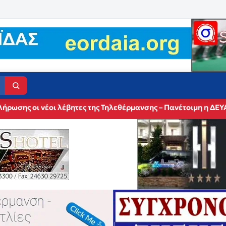
ήρωσης οι νέοι λέβητες της Τηλεθέρμανσης – Πανέτοιμη η ΔΕΥ