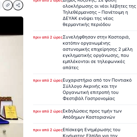
πριν από 2 ώρες
ολοκλήρωσης οι νέοι λέβητες της
Τηλεθέρμανσης – Πανέτοιμη η
ΔΕΥΑΚ ενόψει της νέας
θερμαντικής περιόδου
Συνελήφθησαν στην Καστοριά,
πριν από 2 ώρες
κατόπιν οργανωμένης
αστυνομικής επιχείρησης 2 μέλη
εγκληματικής οργάνωσης, που
εμπλέκονται σε τηλεφωνικές
απάτες
Ευχαριστήριο από τον Ποντιακό
πριν από 2 ώρες
Σύλλογο Ακρινής και την
Οργανωτική επιτροπή του
Φεστιβάλ Γαστρονομίας
Εκδηλώσεις προς τιμήν των
πριν από 2 ώρες
Απόδημων Καστοριανών
Επίσκεψη Ενημέρωσης του
πριν από 2 ώρες
Κινήματος Ελπίδα για την