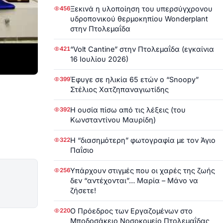
Ξεκινά η υλοποίηση του υπερσύγχρονου
456
υδροπονικού θερμοκηπίου Wonderplant
στην Πτολεμαΐδα
“Volt Cantine” στην Πτολεμαΐδα (εγκαίνια
421
16 Ιουλίου 2026)
Έφυγε σε ηλικία 65 ετών ο “Snoopy”
399
Στέλιος Χατζηπαναγιωτίδης
Η ουσία πίσω από τις λέξεις (του
392
Κωνσταντίνου Μαυρίδη)
Η “διασημότερη” φωτογραφία με τον Άγιο
322
Παΐσιο
Υπάρχουν στιγμές που οι χαρές της ζωής
256
δεν “αντέχονται”… Μαρία – Μάνο να
ζήσετε!
Ο Πρόεδρος των Εργαζομένων στο
220
Μποδοσάκειο Νοσοκομείο Πτολεμαΐδας