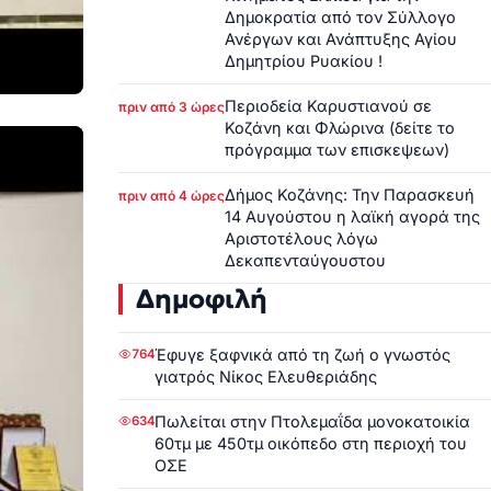
Δημοκρατία από τον Σύλλογο
Ανέργων και Ανάπτυξης Αγίου
Δημητρίου Ρυακίου !
Περιοδεία Καρυστιανού σε
πριν από 3 ώρες
Κοζάνη και Φλώρινα (δείτε το
πρόγραμμα των επισκεψεων)
Δήμος Κοζάνης: Την Παρασκευή
πριν από 4 ώρες
14 Αυγούστου η λαϊκή αγορά της
Αριστοτέλους λόγω
Δεκαπενταύγουστου
Δημοφιλή
Έφυγε ξαφνικά από τη ζωή ο γνωστός
764
γιατρός Νίκος Ελευθεριάδης
Πωλείται στην Πτολεμαΐδα μονοκατοικία
634
60τμ με 450τμ οικόπεδο στη περιοχή του
ΟΣΕ