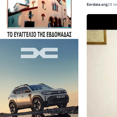
Eordaia.org
28 Ι