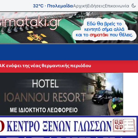
32°C · Πτολεμαΐδα
Αρχική
Ειδήσεις
Επικοινωνία
ΑΚ ενόψει της νέας θερμαντικής περιόδου