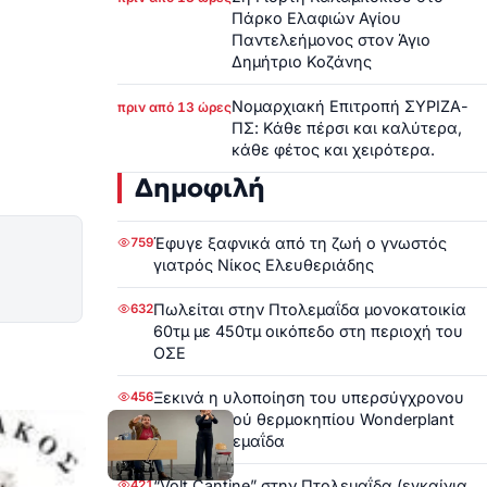
Πάρκο Ελαφιών Αγίου
Παντελεήμονος στον Άγιο
Δημήτριο Κοζάνης
Νομαρχιακή Επιτροπή ΣΥΡΙΖΑ-
πριν από 13 ώρες
ΠΣ: Κάθε πέρσι και καλύτερα,
κάθε φέτος και χειρότερα.
Δημοφιλή
Έφυγε ξαφνικά από τη ζωή ο γνωστός
759
γιατρός Νίκος Ελευθεριάδης
Πωλείται στην Πτολεμαΐδα μονοκατοικία
632
60τμ με 450τμ οικόπεδο στη περιοχή του
ΟΣΕ
Ξεκινά η υλοποίηση του υπερσύγχρονου
456
υδροπονικού θερμοκηπίου Wonderplant
στην Πτολεμαΐδα
“Volt Cantine” στην Πτολεμαΐδα (εγκαίνια
421