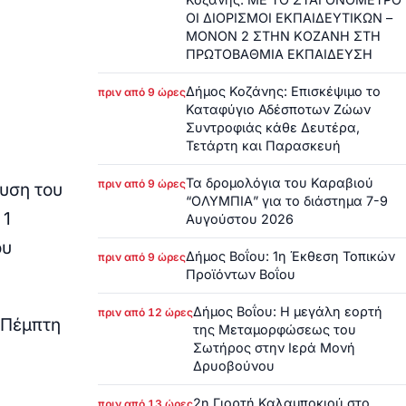
ΟΙ ΔΙΟΡΙΣΜΟΙ ΕΚΠΑΙΔΕΥΤΙΚΩΝ –
ΜΟΝΟΝ 2 ΣΤΗΝ ΚΟΖΑΝΗ ΣΤΗ
ΠΡΩΤΟΒΑΘΜΙΑ ΕΚΠΑΙΔΕΥΣΗ
Δήμος Κοζάνης: Επισκέψιμο το
πριν από 9 ώρες
Καταφύγιο Αδέσποτων Ζώων
Συντροφιάς κάθε Δευτέρα,
Τετάρτη και Παρασκευή
Τα δρομολόγια του Καραβιού
πριν από 9 ώρες
υση του
“ΟΛΥΜΠΙΑ” για το διάστημα 7-9
 1
Αυγούστου 2026
ου
Δήμος Βοΐου: 1η Έκθεση Τοπικών
πριν από 9 ώρες
Προϊόντων Βοΐου
Δήμος Βοΐου: Η μεγάλη εορτή
πριν από 12 ώρες
 Πέμπτη
της Μεταμορφώσεως του
Σωτήρος στην Ιερά Μονή
Δρυοβούνου
2η Γιορτή Καλαμποκιού στο
πριν από 13 ώρες