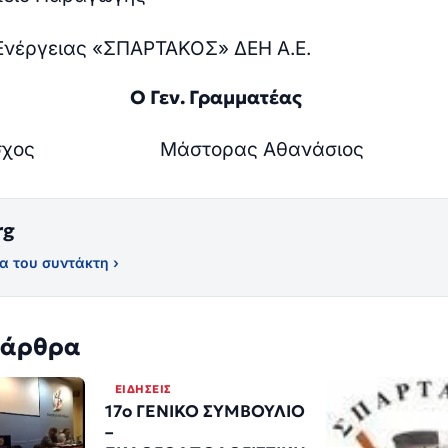
Ενέργειας «ΣΠΑΡΤΑΚΟΣ» ΔΕΗ Α.Ε.
ρος Ο Γεν. Γραμματέας
σχος
Μάστορας Αθανάσιος
rg
α του συντάκτη ›
 άρθρα
ΕΙΔΉΣΕΙΣ
17ο ΓΕΝΙΚΟ ΣΥΜΒΟΥΛΙΟ
–