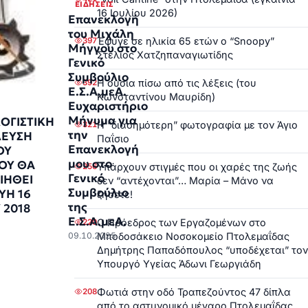
ΕΙΔΉΣΕΙΣ
16 Ιουλίου 2026)
Επανεκλογή
του Μιχάλη
Έφυγε σε ηλικία 65 ετών ο “Snoopy”
397
Μήγγου στο
Στέλιος Χατζηπαναγιωτίδης
Γενικό
Συμβούλιο
Η ουσία πίσω από τις λέξεις (του
392
Ε.Σ.Α.μεΑ.
Κωνσταντίνου Μαυρίδη)
Ευχαριστήριο
Μήνυμα για
ΟΓΙΣΤΙΚΗ
Η “διασημότερη” φωτογραφία με τον Άγιο
321
την
ΛΕΥΣΗ
Παΐσιο
Επανεκλογή
ΟΥ
μου στο
ΟΥ ΘΑ
Υπάρχουν στιγμές που οι χαρές της ζωής
256
Γενικό
ΙΗΘΕΙ
δεν “αντέχονται”… Μαρία – Μάνο να
Συμβούλιο
ΥΗ 16
ζήσετε!
της
 2018
Ε.Σ.Α.μεΑ.
Ο Πρόεδρος των Εργαζομένων στο
220
Μποδοσάκειο Νοσοκομείο Πτολεμαΐδας
09.10.2025
Δημήτρης Παπαδόπουλος “υποδέχεται” τον
Υπουργό Υγείας Άδωνι Γεωργιάδη
Φωτιά στην οδό Τραπεζούντος 47 δίπλα
208
από το αστυνομικό μέγαρο Πτολεμαΐδας