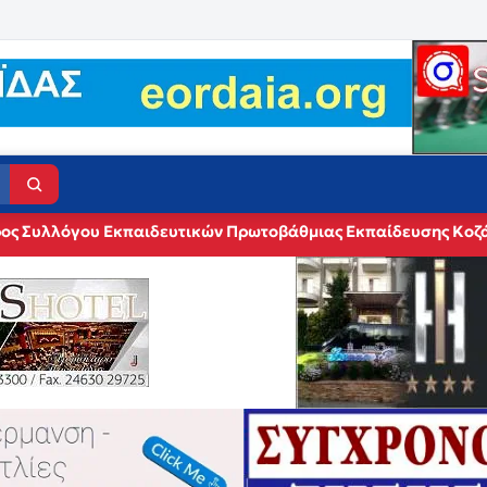
ρος Συλλόγου Εκπαιδευτικών Πρωτοβάθμιας Εκπαίδευσης 