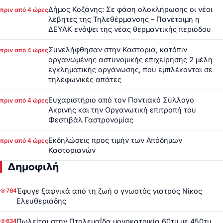
Δήμος Κοζάνης: Σε φάση ολοκλήρωσης οι νέοι
πριν από 4 ώρες
λέβητες της Τηλεθέρμανσης – Πανέτοιμη η
ΔΕΥΑΚ ενόψει της νέας θερμαντικής περιόδου
Συνελήφθησαν στην Καστοριά, κατόπιν
πριν από 4 ώρες
οργανωμένης αστυνομικής επιχείρησης 2 μέλη
εγκληματικής οργάνωσης, που εμπλέκονται σε
τηλεφωνικές απάτες
Ευχαριστήριο από τον Ποντιακό Σύλλογο
πριν από 4 ώρες
Ακρινής και την Οργανωτική επιτροπή του
Φεστιβάλ Γαστρονομίας
Εκδηλώσεις προς τιμήν των Απόδημων
πριν από 4 ώρες
Καστοριανών
Δημοφιλή
Έφυγε ξαφνικά από τη ζωή ο γνωστός γιατρός Νίκος
764
Ελευθεριάδης
Πωλείται στην Πτολεμαΐδα μονοκατοικία 60τμ με 450τμ
634