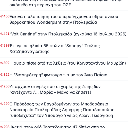
οικόπεδο στη περιοχή του ΟΣΕ
Ξεκινά η υλοποίηση του υπερσύγχρονου υδροπονικού
456
θερμοκηπίου Wonderplant στην Πτολεμαΐδα
“Volt Cantine” στην Πτολεμαΐδα (εγκαίνια 16 Ιουλίου 2026)
421
Έφυγε σε ηλικία 65 ετών ο “Snoopy” Στέλιος
399
Χατζηπαναγιωτίδης
Η ουσία πίσω από τις λέξεις (του Κωνσταντίνου Μαυρίδη)
392
Η “διασημότερη” φωτογραφία με τον Άγιο Παΐσιο
322
Υπάρχουν στιγμές που οι χαρές της ζωής δεν
256
“αντέχονται”… Μαρία – Μάνο να ζήσετε!
Ο Πρόεδρος των Εργαζομένων στο Μποδοσάκειο
220
Νοσοκομείο Πτολεμαΐδας Δημήτρης Παπαδόπουλος
“υποδέχεται” τον Υπουργό Υγείας Άδωνι Γεωργιάδη
Φωτιά στην οδό Τραπεζούντος 47 δίπλα από το
208