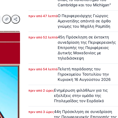
Cambridge και του Michigan”
Ο Περιφερειάρχης Γιώργος
πριν από 47 λεπτά
Αμανατίδης απάντά σε άρθο
γνώμης του Μιχάλη Ραμπίδη
45η Πρόσκληση σε έκτακτη
πριν από 52 λεπτά
συνεδρίαση της Περιφερειακής
Επιτροπής της Περιφέρειας
Δυτικής Μακεδονίας με
τηλεδιάσκεψη
Τελετή παράδοσης του
πριν από 54 λεπτά
Γηροκομείου Τσοτυλίου την
Κυριακή 16 Αυγούστου 2026
Ενημέρωση φιλάθλων για τις
πριν από 2 ώρες
εξελίξεις στην ομάδα της
Πτολεμαΐδας τον Εορδαϊκό
44η Πρόσκληση σε συνεδρίαση
πριν από 3 ώρες
της Περιφερειακής Επιτροπής της