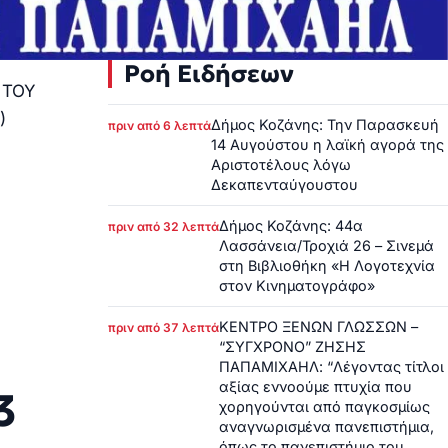
Ροή Ειδήσεων
 ΤΟΥ
)
Δήμος Κοζάνης: Την Παρασκευή
πριν από 6 λεπτά
14 Αυγούστου η λαϊκή αγορά της
Αριστοτέλους λόγω
Δεκαπενταύγουστου
Δήμος Κοζάνης: 44α
πριν από 32 λεπτά
Λασσάνεια/Τροχιά 26 – Σινεμά
στη Βιβλιοθήκη «Η Λογοτεχνία
στον Κινηματογράφο»
ΚΕΝΤΡΟ ΞΕΝΩΝ ΓΛΩΣΣΩΝ –
πριν από 37 λεπτά
“ΣΥΓΧΡΟΝΟ” ΖΗΣΗΣ
ΠΑΠΑΜΙΧΑΗΛ: “Λέγοντας τίτλοι
αξίας εννοούμε πτυχία που
3
χορηγούνται από παγκοσμίως
αναγνωρισμένα πανεπιστήμια,
όπως το πανεπιστήμιο του