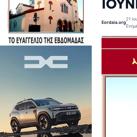
ΙΟΥΝ
21 Ιο
Eordaia.org
Ενημέ