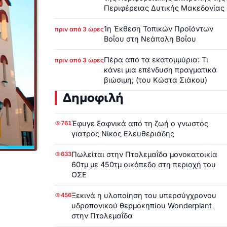
Περιφέρειας Δυτικής Μακεδονίας
1η Έκθεση Τοπικών Προϊόντων
πριν από 3 ώρες
Βοΐου στη Νεάπολη Βοΐου
Πέρα από τα εκατομμύρια: Τι
πριν από 3 ώρες
κάνει μια επένδυση πραγματικά
βιώσιμη; (του Κώστα Σιάκου)
Δημοφιλή
Έφυγε ξαφνικά από τη ζωή ο γνωστός
761
γιατρός Νίκος Ελευθεριάδης
Πωλείται στην Πτολεμαΐδα μονοκατοικία
633
60τμ με 450τμ οικόπεδο στη περιοχή του
ΟΣΕ
Ξεκινά η υλοποίηση του υπερσύγχρονου
456
υδροπονικού θερμοκηπίου Wonderplant
στην Πτολεμαΐδα