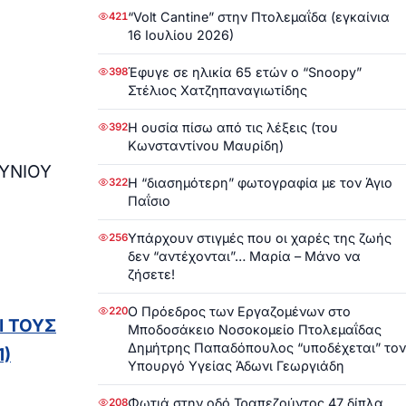
“Volt Cantine” στην Πτολεμαΐδα (εγκαίνια
421
16 Ιουλίου 2026)
Έφυγε σε ηλικία 65 ετών ο “Snoopy”
398
Στέλιος Χατζηπαναγιωτίδης
Η ουσία πίσω από τις λέξεις (του
392
Κωνσταντίνου Μαυρίδη)
ΟΥΝΙΟΥ
Η “διασημότερη” φωτογραφία με τον Άγιο
322
Παΐσιο
Υπάρχουν στιγμές που οι χαρές της ζωής
256
δεν “αντέχονται”… Μαρία – Μάνο να
ζήσετε!
Ο Πρόεδρος των Εργαζομένων στο
220
Ι ΤΟΥΣ
Μποδοσάκειο Νοσοκομείο Πτολεμαΐδας
Δημήτρης Παπαδόπουλος “υποδέχεται” τον
1)
Υπουργό Υγείας Άδωνι Γεωργιάδη
Φωτιά στην οδό Τραπεζούντος 47 δίπλα
208