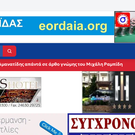
Αμανατίδης απάντά σε άρθο γνώμης του Μιχάλη Ραμπίδη