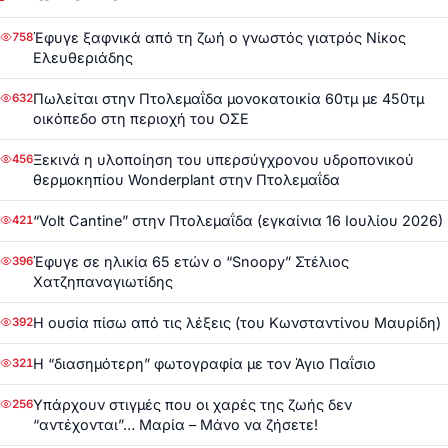
Έφυγε ξαφνικά από τη ζωή ο γνωστός γιατρός Νίκος
758
Ελευθεριάδης
Πωλείται στην Πτολεμαΐδα μονοκατοικία 60τμ με 450τμ
632
οικόπεδο στη περιοχή του ΟΣΕ
Ξεκινά η υλοποίηση του υπερσύγχρονου υδροπονικού
456
θερμοκηπίου Wonderplant στην Πτολεμαΐδα
“Volt Cantine” στην Πτολεμαΐδα (εγκαίνια 16 Ιουλίου 2026)
421
Έφυγε σε ηλικία 65 ετών ο “Snoopy” Στέλιος
396
Χατζηπαναγιωτίδης
Η ουσία πίσω από τις λέξεις (του Κωνσταντίνου Μαυρίδη)
392
Η “διασημότερη” φωτογραφία με τον Άγιο Παΐσιο
321
Υπάρχουν στιγμές που οι χαρές της ζωής δεν
256
“αντέχονται”… Μαρία – Μάνο να ζήσετε!