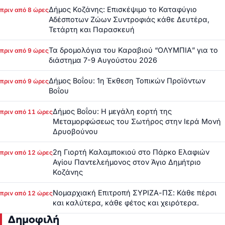
Δήμος Κοζάνης: Επισκέψιμο το Καταφύγιο
πριν από 8 ώρες
Αδέσποτων Ζώων Συντροφιάς κάθε Δευτέρα,
Τετάρτη και Παρασκευή
Τα δρομολόγια του Καραβιού “ΟΛΥΜΠΙΑ” για το
πριν από 9 ώρες
διάστημα 7-9 Αυγούστου 2026
Δήμος Βοΐου: 1η Έκθεση Τοπικών Προϊόντων
πριν από 9 ώρες
Βοΐου
Δήμος Βοΐου: Η μεγάλη εορτή της
πριν από 11 ώρες
Μεταμορφώσεως του Σωτήρος στην Ιερά Μονή
Δρυοβούνου
2η Γιορτή Καλαμποκιού στο Πάρκο Ελαφιών
πριν από 12 ώρες
Αγίου Παντελεήμονος στον Άγιο Δημήτριο
Κοζάνης
Νομαρχιακή Επιτροπή ΣΥΡΙΖΑ-ΠΣ: Κάθε πέρσι
πριν από 12 ώρες
και καλύτερα, κάθε φέτος και χειρότερα.
Δημοφιλή