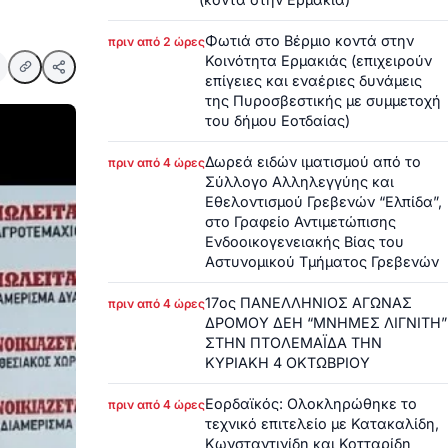
Φωτιά στο Βέρμιο κοντά στην
πριν από 2 ώρες
Κοινότητα Ερμακιάς (επιχειρούν
επίγειες και εναέριες δυνάμεις
της Πυροσβεστικής με συμμετοχή
του δήμου Εοτδαίας)
Δωρεά ειδών ιματισμού από το
πριν από 4 ώρες
Σύλλογο Αλληλεγγύης και
Εθελοντισμού Γρεβενών “Ελπίδα”,
στο Γραφείο Αντιμετώπισης
Ενδοοικογενειακής Βίας του
Αστυνομικού Τμήματος Γρεβενών
17ος ΠΑΝΕΛΛΗΝΙΟΣ ΑΓΩΝΑΣ
πριν από 4 ώρες
ΔΡΟΜΟΥ ΔΕΗ “ΜΝΗΜΕΣ ΛΙΓΝΙΤΗ”
ΣΤΗΝ ΠΤΟΛΕΜΑΪΔΑ ΤΗΝ
ΚΥΡΙΑΚΗ 4 ΟΚΤΩΒΡΙΟΥ
Εορδαϊκός: Ολοκληρώθηκε το
πριν από 4 ώρες
τεχνικό επιτελείο με Κατακαλίδη,
Κωνσταντινίδη και Κοτταρίδη