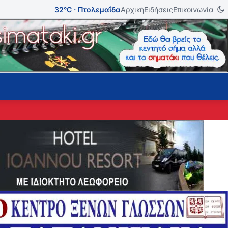
32°C · Πτολεμαΐδα
Αρχική
Ειδήσεις
Επικοινωνία