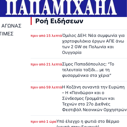
Ροή Ειδήσεων
α: ΑΓΩΝΑΣ
ΤΙΜΕΣ
Όμιλος ΔΕΗ: Νέα συμφωνία για
πριν από 15 λεπτά
χαρτοφυλάκιο έργων ΑΠΕ άνω
των 2 GW σε Πολωνία και
Ουγγαρία
Σίμος Παπαδόπουλος: “Το
πριν από 21 λεπτά
τελευταίο ταξίδι… με τη
φυσαρμόνικα στα χέρια”
Η Κοζάνη συναντά την Ευρώπη
πριν από 59 λεπτά
– Η «Πανδώρα» και ο
Σύνδεσμος Γραμμάτων και
Τεχνών στο 27ο Διεθνές
Φεστιβάλ Νεανικών Ορχηστρών
Υπό έλεγχο η φωτιά στο Βέρμιο
πριν από 1 ώρα
(κοντά στην Ερμακιά)