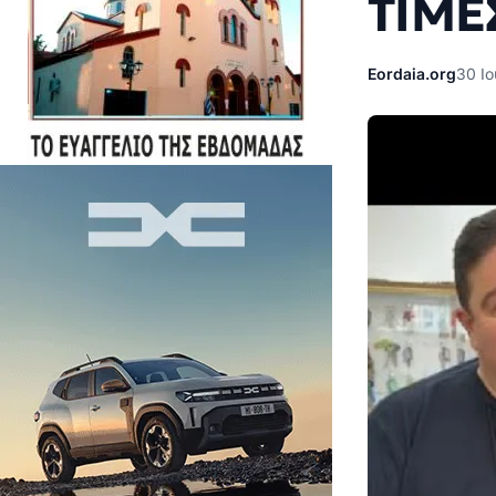
ΤΙΜΕ
Eordaia.org
30 Ιο