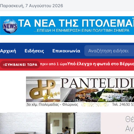
Μετάβαση στο περιεχόμενο
Παρασκευή, 7 Αυγούστου 2026
Αναζήτηση
Αρχική
Ειδήσεις
Επικοινωνία
Υπό έλεγχο η φωτιά στο Βέρμιο
πριν από 1 ώρα
ΣΥΜΒΑΙΝΕΙ ΤΩΡΑ