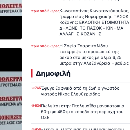
Κωνσταντίνος Κωνσταντόπουλος,
πριν από 5 ώρες
Γραμματέας Νομαρχιακής ΠΑΣΟΚ
Κοζάνης: ΕΚΛΟΓΙΚΗ ΕΤΟΙΜΟΤΗΤΑ
ΔΗΛΩΝΕΙ ΤΟ ΠΑΣΟΚ – ΚΙΝΗΜΑ
ΑΛΛΑΓΗΣ ΚΟΖΑΝΗΣ
Η Σοφία Τσαρσιταλίδου
πριν από 6 ώρες
κατέρριψε το προσωπικό της
ρεκόρ στο μήκος με άλμα 6,25
μέτρα στην Αλεξάνδρεια Ημαθίας
Δημοφιλή
Έφυγε ξαφνικά από τη ζωή ο γνωστός
765
γιατρός Νίκος Ελευθεριάδης
Πωλείται στην Πτολεμαΐδα μονοκατοικία
634
60τμ με 450τμ οικόπεδο στη περιοχή του
ΟΣΕ
Ξεκινά η υλοποίηση του υπερσύγχρονου
456