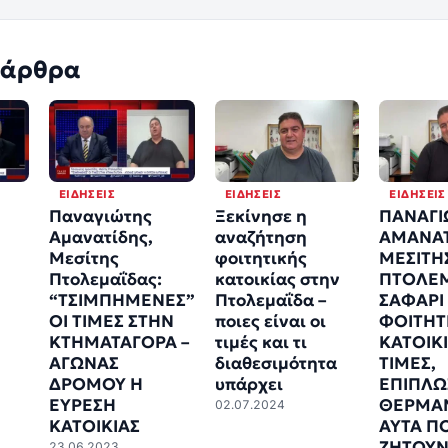
 άρθρα
ΕΙΔΉΣΕΙΣ
ΕΙΔΉΣΕΙΣ
ΕΙΔΉΣΕΙΣ
Ξεκίνησε η
ΠΑΝΑΓΙ
Παναγιώτης
αναζήτηση
ΑΜΑΝΑΤ
Αμανατίδης,
φοιτητικής
ΜΕΣΙΤΗ
Μεσίτης
κατοικίας στην
ΠΤΟΛΕΜ
Πτολεμαΐδας:
Πτολεμαΐδα –
ΣΑΦΑΡΙ 
“ΤΣΙΜΠΗΜΕΝΕΣ”
ποιες είναι οι
ΦΟΙΤΗΤ
ΟΙ ΤΙΜΕΣ ΣΤΗΝ
τιμές και τι
ΚΑΤΟΙΚΙ
ΚΤΗΜΑΤΑΓΟΡΑ –
διαθεσιμότητα
ΤΙΜΕΣ,
ΑΓΩΝΑΣ
υπάρχει
ΕΠΙΠΛΩ
ΔΡΟΜΟΥ Η
ΘΕΡΜΑ
ΕΥΡΕΣΗ
02.07.2024
ΑΥΤΑ Π
ΚΑΤΟΙΚΙΑΣ
ΖΗΤΟΥ
23.06.2023