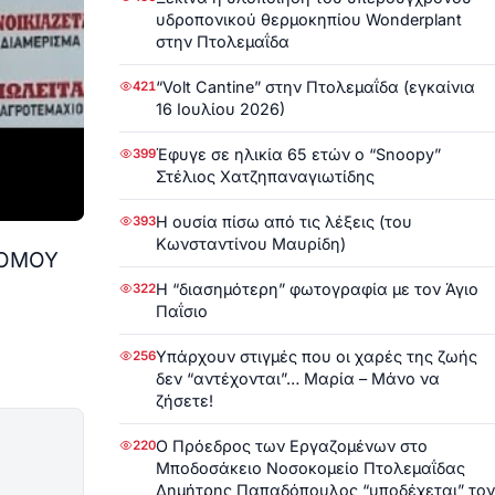
υδροπονικού θερμοκηπίου Wonderplant
στην Πτολεμαΐδα
“Volt Cantine” στην Πτολεμαΐδα (εγκαίνια
421
16 Ιουλίου 2026)
Έφυγε σε ηλικία 65 ετών ο “Snoopy”
399
Στέλιος Χατζηπαναγιωτίδης
Η ουσία πίσω από τις λέξεις (του
393
Κωνσταντίνου Μαυρίδη)
ΡΟΜΟΥ
Η “διασημότερη” φωτογραφία με τον Άγιο
322
Παΐσιο
Υπάρχουν στιγμές που οι χαρές της ζωής
256
δεν “αντέχονται”… Μαρία – Μάνο να
ζήσετε!
Ο Πρόεδρος των Εργαζομένων στο
220
Μποδοσάκειο Νοσοκομείο Πτολεμαΐδας
Δημήτρης Παπαδόπουλος “υποδέχεται” τον