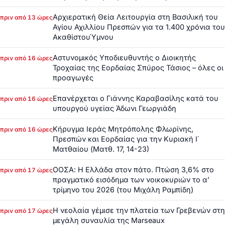
Αρχιερατική Θεία Λειτουργία στη Βασιλική του
πριν από 13 ώρες
Αγίου Αχιλλίου Πρεσπών για τα 1.400 χρόνια του
ΑκαθίστουΎμνου
Αστυνομικός Υποδιευθυντής ο Διοικητής
πριν από 16 ώρες
Τροχαίας της Εορδαίας Σπύρος Τάσιος – όλες οι
προαγωγές
Επανέρχεται ο Γιάννης Καραβασίλης κατά του
πριν από 16 ώρες
υπουργού υγείας Άδωνι Γεωργιάδη
Κήρυγμα Ιεράς Μητρόπολης Φλωρίνης,
πριν από 16 ώρες
Πρεσπών και Εορδαίας για την Κυριακή Ι΄
Ματθαίου (Ματθ. 17, 14-23)
ΟΟΣΑ: Η Ελλάδα στον πάτο. Πτώση 3,6% στο
πριν από 17 ώρες
πραγματικό εισόδημα των νοικοκυριών το α’
τρίμηνο του 2026 (του Μιχάλη Ραμπίδη)
Η νεολαία γέμισε την πλατεία των Γρεβενών στη
πριν από 17 ώρες
μεγάλη συναυλία της Marseaux