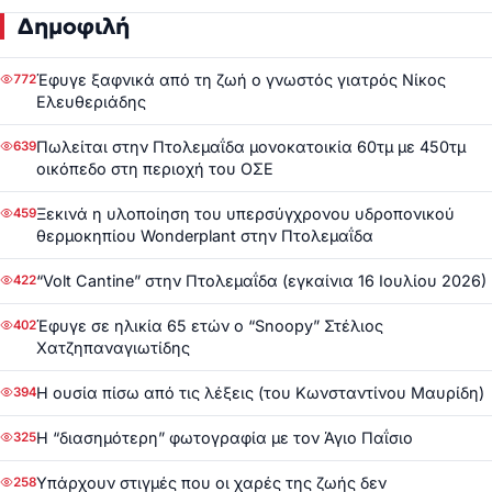
Δημοφιλή
Έφυγε ξαφνικά από τη ζωή ο γνωστός γιατρός Νίκος
772
Ελευθεριάδης
Πωλείται στην Πτολεμαΐδα μονοκατοικία 60τμ με 450τμ
639
οικόπεδο στη περιοχή του ΟΣΕ
Ξεκινά η υλοποίηση του υπερσύγχρονου υδροπονικού
459
θερμοκηπίου Wonderplant στην Πτολεμαΐδα
“Volt Cantine” στην Πτολεμαΐδα (εγκαίνια 16 Ιουλίου 2026)
422
Έφυγε σε ηλικία 65 ετών ο “Snoopy” Στέλιος
402
Χατζηπαναγιωτίδης
Η ουσία πίσω από τις λέξεις (του Κωνσταντίνου Μαυρίδη)
394
Η “διασημότερη” φωτογραφία με τον Άγιο Παΐσιο
325
Υπάρχουν στιγμές που οι χαρές της ζωής δεν
258