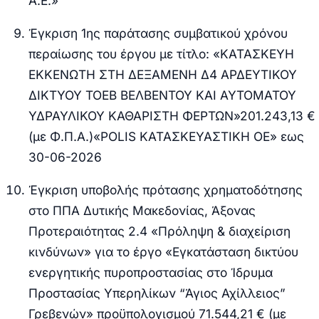
Α.Ε.»
Έγκριση 1ης παράτασης συμβατικού χρόνου
περαίωσης του έργου με τίτλο: «KATAΣKEYH
EKKENΩTH ΣTH ΔEΞAMENH Δ4 AΡΔEYTIKOY
ΔIKTYOY TOEB BEΛBENTOY KAI AYTOMATOY
ΥΔΡΑΥΛΙΚΟΥ ΚΑΘΑΡΙΣΤΗ ΦΕΡΤΩΝ»
201.243,13 €
(με Φ.Π.Α.)
«POLIS ΚΑΤΑΣΚΕΥΑΣΤΙΚΗ ΟΕ» εως
30-06-2026
Έγκριση υποβολής πρότασης χρηματοδότησης
στο ΠΠΑ Δυτικής Μακεδονίας, Άξονας
Προτεραιότητας 2.4 «Πρόληψη & διαχείριση
κινδύνων»
για το έργο
«Εγκατάσταση δικτύου
ενεργητικής πυροπροστασίας στο Ίδρυμα
Προστασίας Υπερηλίκων “Άγιος Αχίλλειος”
Γρεβενών»
προϋπολογισμού
71.544,21 € (με