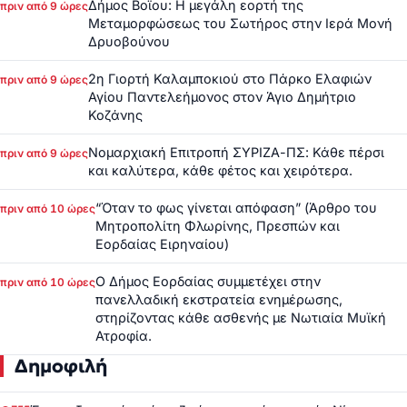
Δήμος Βοΐου: Η μεγάλη εορτή της
πριν από 9 ώρες
Μεταμορφώσεως του Σωτήρος στην Ιερά Μονή
Δρυοβούνου
2η Γιορτή Καλαμποκιού στο Πάρκο Ελαφιών
πριν από 9 ώρες
Αγίου Παντελεήμονος στον Άγιο Δημήτριο
Κοζάνης
Νομαρχιακή Επιτροπή ΣΥΡΙΖΑ-ΠΣ: Κάθε πέρσι
πριν από 9 ώρες
και καλύτερα, κάθε φέτος και χειρότερα.
“Όταν το φως γίνεται απόφαση” (Άρθρο του
πριν από 10 ώρες
Μητροπολίτη Φλωρίνης, Πρεσπών και
Εορδαίας Ειρηναίου)
Ο Δήμος Εορδαίας συμμετέχει στην
πριν από 10 ώρες
πανελλαδική εκστρατεία ενημέρωσης,
στηρίζοντας κάθε ασθενής με Νωτιαία Μυϊκή
Ατροφία.
Δημοφιλή