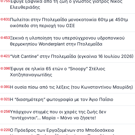
Έφυγε ξαφνικά από τη ζωή ο γνωστός γιατρός Νίκος
755
Ελευθεριάδης
Πωλείται στην Πτολεμαΐδα μονοκατοικία 60τμ με 450τμ
631
οικόπεδο στη περιοχή του ΟΣΕ
Ξεκινά η υλοποίηση του υπερσύγχρονου υδροπονικού
453
θερμοκηπίου Wonderplant στην Πτολεμαΐδα
“Volt Cantine” στην Πτολεμαΐδα (εγκαίνια 16 Ιουλίου 2026)
421
Έφυγε σε ηλικία 65 ετών ο “Snoopy” Στέλιος
396
Χατζηπαναγιωτίδης
Η ουσία πίσω από τις λέξεις (του Κωνσταντίνου Μαυρίδη)
391
Η “διασημότερη” φωτογραφία με τον Άγιο Παΐσιο
321
Υπάρχουν στιγμές που οι χαρές της ζωής δεν
256
“αντέχονται”… Μαρία – Μάνο να ζήσετε!
Ο Πρόεδρος των Εργαζομένων στο Μποδοσάκειο
220