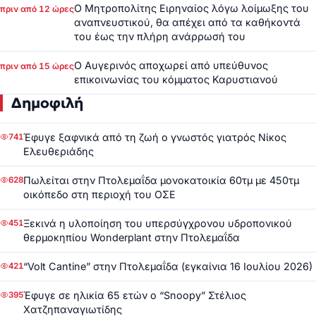
Ο Μητροπολίτης Ειρηναίος λόγω λοίμωξης του
πριν από 12 ώρες
αναπνευστικού, θα απέχει από τα καθήκοντά
του έως την πλήρη ανάρρωσή του
Ο Αυγερινός αποχωρεί από υπεύθυνος
πριν από 15 ώρες
επικοινωνίας του κόμματος Καρυστιανού
Δημοφιλή
Έφυγε ξαφνικά από τη ζωή ο γνωστός γιατρός Νίκος
741
Ελευθεριάδης
Πωλείται στην Πτολεμαΐδα μονοκατοικία 60τμ με 450τμ
628
οικόπεδο στη περιοχή του ΟΣΕ
Ξεκινά η υλοποίηση του υπερσύγχρονου υδροπονικού
451
θερμοκηπίου Wonderplant στην Πτολεμαΐδα
“Volt Cantine” στην Πτολεμαΐδα (εγκαίνια 16 Ιουλίου 2026)
421
Έφυγε σε ηλικία 65 ετών ο “Snoopy” Στέλιος
395
Χατζηπαναγιωτίδης