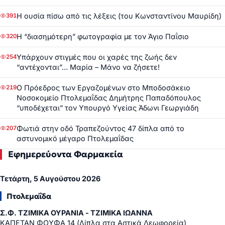
Η ουσία πίσω από τις λέξεις (του Κωνσταντίνου Μαυρίδη)
391
Η “διασημότερη” φωτογραφία με τον Άγιο Παΐσιο
320
Υπάρχουν στιγμές που οι χαρές της ζωής δεν
254
“αντέχονται”… Μαρία – Μάνο να ζήσετε!
Ο Πρόεδρος των Εργαζομένων στο Μποδοσάκειο
219
Νοσοκομείο Πτολεμαΐδας Δημήτρης Παπαδόπουλος
“υποδέχεται” τον Υπουργό Υγείας Άδωνι Γεωργιάδη
Φωτιά στην οδό Τραπεζούντος 47 δίπλα από το
207
αστυνομικό μέγαρο Πτολεμαΐδας
Εφημερεύοντα Φαρμακεία
Τετάρτη, 5 Αυγούστου 2026
Πτολεμαΐδα
Σ.Φ. ΤΖΙΜΙΚΑ ΟΥΡΑΝΙΑ - ΤΖΙΜΙΚΑ ΙΩΑΝΝΑ
ΚΑΠΕΤΑΝ ΦΟΥΦΑ 14 (Δίπλα στα Αστικά Λεωφορεία)