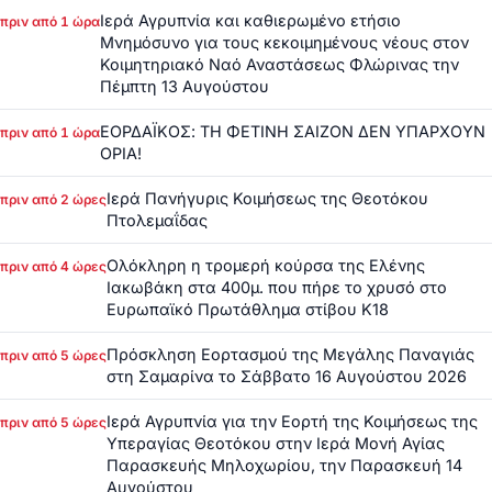
Ιερά Αγρυπνία και καθιερωμένο ετήσιο
πριν από 1 ώρα
Μνημόσυνο για τους κεκοιμημένους νέους στον
Κοιμητηριακό Ναό Αναστάσεως Φλώρινας την
Πέμπτη 13 Αυγούστου
ΕΟΡΔΑΪΚΟΣ: ΤΗ ΦΕΤΙΝΗ ΣΑΙΖΟΝ ΔΕΝ ΥΠΑΡΧΟΥΝ
πριν από 1 ώρα
ΟΡΙΑ!
Ιερά Πανήγυρις Κοιμήσεως της Θεοτόκου
πριν από 2 ώρες
Πτολεμαΐδας
Ολόκληρη η τρομερή κούρσα της Ελένης
πριν από 4 ώρες
Ιακωβάκη στα 400μ. που πήρε το χρυσό στο
Ευρωπαϊκό Πρωτάθλημα στίβου Κ18
Πρόσκληση Εορτασμού της Μεγάλης Παναγιάς
πριν από 5 ώρες
στη Σαμαρίνα το Σάββατο 16 Αυγούστου 2026
Ιερά Αγρυπνία για την Εορτή της Κοιμήσεως της
πριν από 5 ώρες
Υπεραγίας Θεοτόκου στην Ιερά Μονή Αγίας
Παρασκευής Μηλοχωρίου, την Παρασκευή 14
Αυγούστου