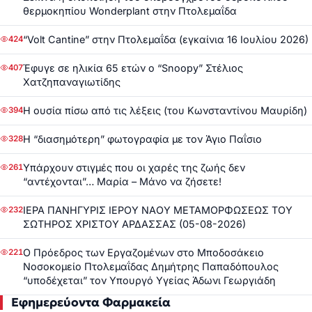
θερμοκηπίου Wonderplant στην Πτολεμαΐδα
“Volt Cantine” στην Πτολεμαΐδα (εγκαίνια 16 Ιουλίου 2026)
424
Έφυγε σε ηλικία 65 ετών ο “Snoopy” Στέλιος
407
Χατζηπαναγιωτίδης
Η ουσία πίσω από τις λέξεις (του Κωνσταντίνου Μαυρίδη)
394
Η “διασημότερη” φωτογραφία με τον Άγιο Παΐσιο
328
Υπάρχουν στιγμές που οι χαρές της ζωής δεν
261
“αντέχονται”… Μαρία – Μάνο να ζήσετε!
ΙΕΡΑ ΠΑΝΗΓΥΡΙΣ ΙΕΡΟΥ ΝΑΟΥ ΜΕΤΑΜΟΡΦΩΣΕΩΣ ΤΟΥ
232
ΣΩΤΗΡΟΣ ΧΡΙΣΤΟΥ ΑΡΔΑΣΣΑΣ (05-08-2026)
Ο Πρόεδρος των Εργαζομένων στο Μποδοσάκειο
221
Νοσοκομείο Πτολεμαΐδας Δημήτρης Παπαδόπουλος
“υποδέχεται” τον Υπουργό Υγείας Άδωνι Γεωργιάδη
Εφημερεύοντα Φαρμακεία