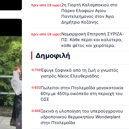
2η Γιορτή Καλαμποκιού στο
πριν από 19 ώρες
Πάρκο Ελαφιών Αγίου
Παντελεήμονος στον Άγιο
Δημήτριο Κοζάνης
Νομαρχιακή Επιτροπή ΣΥΡΙΖΑ-
πριν από 19 ώρες
ΠΣ: Κάθε πέρσι και καλύτερα,
κάθε φέτος και χειρότερα.
Δημοφιλή
Έφυγε ξαφνικά από τη ζωή ο γνωστός
759
γιατρός Νίκος Ελευθεριάδης
Πωλείται στην Πτολεμαΐδα μονοκατοικία
632
60τμ με 450τμ οικόπεδο στη περιοχή του
ΟΣΕ
Ξεκινά η υλοποίηση του υπερσύγχρονου
456
υδροπονικού θερμοκηπίου Wonderplant
στην Πτολεμαΐδα