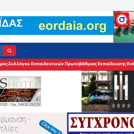
δρος Συλλόγου Εκπαιδευτικών Πρωτοβάθμιας Εκπαίδευσης