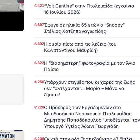
“Volt Cantine” στην Πτολεμαΐδα (εγκαίνια
421
16 Ιουλίου 2026)
Έφυγε σε ηλικία 65 ετών ο “Snoopy”
397
Στέλιος Χατζηπαναγιωτίδης
Η ουσία πίσω από τις λέξεις (του
392
Κωνσταντίνου Μαυρίδη)
Η “διασημότερη” φωτογραφία με τον Άγιο
322
Παΐσιο
Υπάρχουν στιγμές που οι χαρές της ζωής
256
δεν “αντέχονται”… Μαρία – Μάνο να
ζήσετε!
Ο Πρόεδρος των Εργαζομένων στο
220
Μποδοσάκειο Νοσοκομείο Πτολεμαΐδας
Δημήτρης Παπαδόπουλος “υποδέχεται” τον
Υπουργό Υγείας Άδωνι Γεωργιάδη
Φωτιά στην οδό Τραπεζούντος 47 δίπλα
208