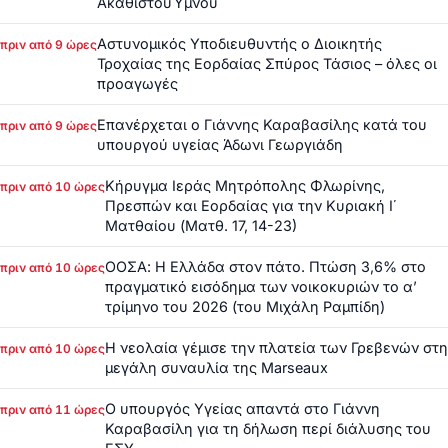
ΑκαθίστουΎμνου
Αστυνομικός Υποδιευθυντής ο Διοικητής
πριν από 9 ώρες
Τροχαίας της Εορδαίας Σπύρος Τάσιος – όλες οι
προαγωγές
Επανέρχεται ο Γιάννης Καραβασίλης κατά του
πριν από 9 ώρες
υπουργού υγείας Άδωνι Γεωργιάδη
Κήρυγμα Ιεράς Μητρόπολης Φλωρίνης,
πριν από 10 ώρες
Πρεσπών και Εορδαίας για την Κυριακή Ι΄
Ματθαίου (Ματθ. 17, 14-23)
ΟΟΣΑ: Η Ελλάδα στον πάτο. Πτώση 3,6% στο
πριν από 10 ώρες
πραγματικό εισόδημα των νοικοκυριών το α’
τρίμηνο του 2026 (του Μιχάλη Ραμπίδη)
Η νεολαία γέμισε την πλατεία των Γρεβενών στη
πριν από 10 ώρες
μεγάλη συναυλία της Marseaux
Ο υπουργός Υγείας απαντά στο Γιάννη
πριν από 11 ώρες
Καραβασίλη για τη δήλωση περί διάλυσης του