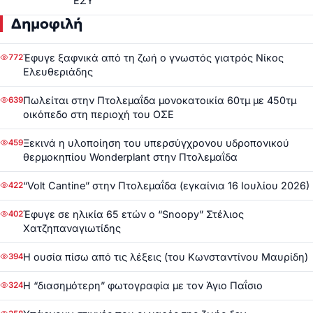
ΕΣΥ
Δημοφιλή
Έφυγε ξαφνικά από τη ζωή ο γνωστός γιατρός Νίκος
772
Ελευθεριάδης
Πωλείται στην Πτολεμαΐδα μονοκατοικία 60τμ με 450τμ
639
οικόπεδο στη περιοχή του ΟΣΕ
Ξεκινά η υλοποίηση του υπερσύγχρονου υδροπονικού
459
θερμοκηπίου Wonderplant στην Πτολεμαΐδα
“Volt Cantine” στην Πτολεμαΐδα (εγκαίνια 16 Ιουλίου 2026)
422
Έφυγε σε ηλικία 65 ετών ο “Snoopy” Στέλιος
402
Χατζηπαναγιωτίδης
Η ουσία πίσω από τις λέξεις (του Κωνσταντίνου Μαυρίδη)
394
Η “διασημότερη” φωτογραφία με τον Άγιο Παΐσιο
324