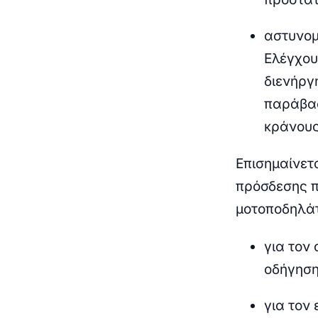
αστυνομ
Ελέγχου
διενήργ
παράβασ
κράνους
Επισημαίνετα
πρόσδεσης π
μοτοποδηλάτ
για τον
οδήγηση
για τον