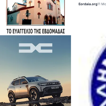
Eordaia.org
11 Μα