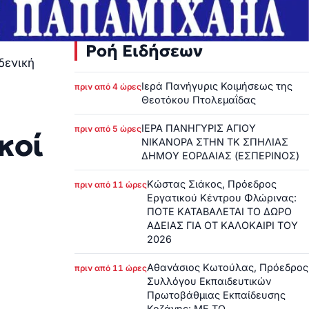
Ροή Ειδήσεων
δενική
Ιερά Πανήγυρις Κοιμήσεως της
πριν από 4 ώρες
Θεοτόκου Πτολεμαΐδας
ΙΕΡΑ ΠΑΝΗΓΥΡΙΣ ΑΓΙΟΥ
πριν από 5 ώρες
κοί
ΝΙΚΑΝΟΡΑ ΣΤΗΝ ΤΚ ΣΠΗΛΙΑΣ
ΔΗΜΟΥ ΕΟΡΔΑΙΑΣ (ΕΣΠΕΡΙΝΟΣ)
Κώστας Σιάκος, Πρόεδρος
πριν από 11 ώρες
Εργατικού Κέντρου Φλώρινας:
ΠΟΤΕ ΚΑΤΑΒΑΛΕΤΑΙ ΤΟ ΔΩΡΟ
ΑΔΕΙΑΣ ΓΙΑ ΟΤ ΚΑΛΟΚΑΙΡΙ ΤΟΥ
2026
Αθανάσιος Κωτούλας, Πρόεδρος
πριν από 11 ώρες
Συλλόγου Εκπαιδευτικών
Πρωτοβάθμιας Εκπαίδευσης
Κοζάνης: ΜΕ ΤΟ