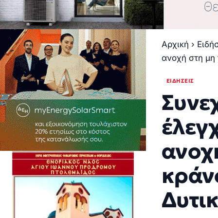
Αρχική
›
Ειδή
ανοχή στη μη 
ΕΙΔΉΣΕΙΣ
Συνεχ
έλεγχ
ανοχ
κράνο
Δυτι