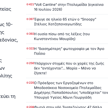
“Volt Cantine” στην Πτολεμαΐδα (εγκαίνια
421
τείας
16 Ιουλίου 2026)
Έφυγε σε ηλικία 65 ετών ο “Snoopy”
397
ως 10-
Στέλιος Χατζηπαναγιωτίδης
ης
Η ουσία πίσω από τις λέξεις (του
392
Κωνσταντίνου Μαυρίδη)
εδονίας,
Η “διασημότερη” φωτογραφία με τον Άγιο
322
Παΐσιο
ς
Υπάρχουν στιγμές που οι χαρές της ζωής
256
ων
δεν “αντέχονται”… Μαρία – Μάνο να
ζήσετε!
ολίτης
Ο Πρόεδρος των Εργαζομένων στο
220
Μποδοσάκειο Νοσοκομείο Πτολεμαΐδας
Δημήτρης Παπαδόπουλος “υποδέχεται” τον
εύει τη
Υπουργό Υγείας Άδωνι Γεωργιάδη
Φωτιά στην οδό Τραπεζούντος 47 δίπλα
208