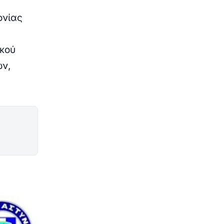
ονίας
ικού
ων,