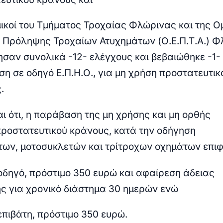
ικοί του Τμήματος Τροχαίας Φλώρινας και της 
 Πρόληψης Τροχαίων Ατυχημάτων (Ο.Ε.Π.Τ.Α.) 
ησαν συνολικά -12- ελέγχους και βεβαιώθηκε -1-
η σε οδηγό Ε.Π.Η.Ο., για μη χρήση προστατευτικ
.
ι ότι, η παράβαση της μη χρήσης και μη ορθής
ροστατευτικού κράνους, κατά την οδήγηση
ων, μοτοσυκλετών και τρίτροχων οχημάτων επιφ
 οδηγό, πρόστιμο 350 ευρώ και αφαίρεση άδειας
ς για χρονικό διάστημα 30 ημερών ενώ
 επιβάτη, πρόστιμο 350 ευρώ.