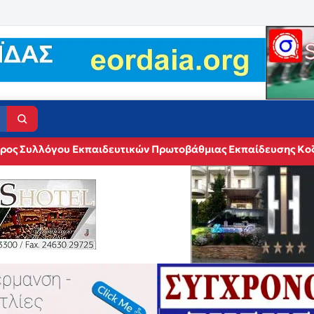
δρος Συλλόγου Εκπαιδευτικών Πρωτοβάθμιας Εκπαίδευσης