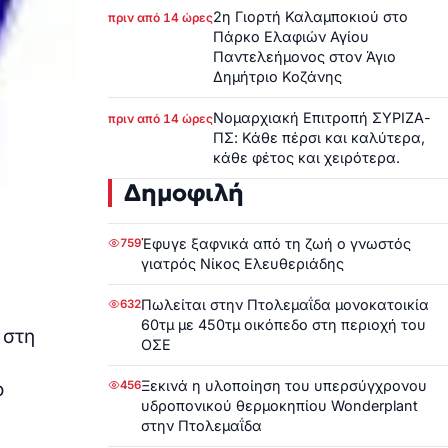
2η Γιορτή Καλαμποκιού στο
πριν από 14 ώρες
Πάρκο Ελαφιών Αγίου
Παντελεήμονος στον Άγιο
Δημήτριο Κοζάνης
Νομαρχιακή Επιτροπή ΣΥΡΙΖΑ-
πριν από 14 ώρες
ΠΣ: Κάθε πέρσι και καλύτερα,
κάθε φέτος και χειρότερα.
Δημοφιλή
Έφυγε ξαφνικά από τη ζωή ο γνωστός
759
γιατρός Νίκος Ελευθεριάδης
Πωλείται στην Πτολεμαΐδα μονοκατοικία
632
60τμ με 450τμ οικόπεδο στη περιοχή του
 στη
ΟΣΕ
Ξεκινά η υλοποίηση του υπερσύγχρονου
456
ο
υδροπονικού θερμοκηπίου Wonderplant
στην Πτολεμαΐδα