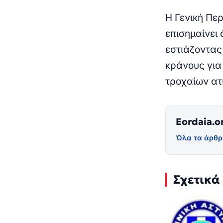
Η Γενική Πε
επισημαίνει 
εστιάζοντας
κράνους για
τροχαίων α
Eordaia.o
Όλα τα άρθρ
Σχετικά