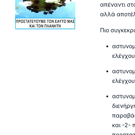
απέναντι στ
αλλά αποτέ
Πιο συγκεκρ
αστυνομ
ελέγχου
αστυνομ
ελέγχου
αστυνομ
διενήργ
παραβάσ
και -2-
προστατ