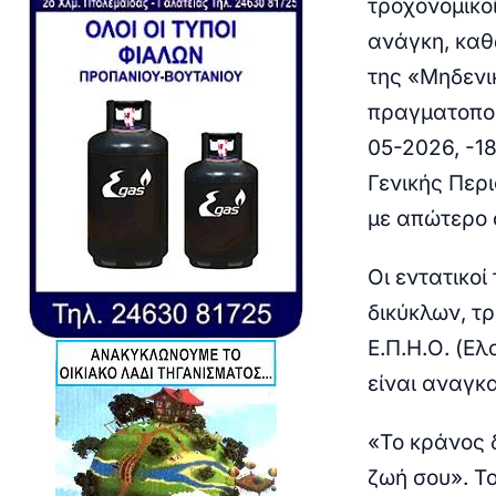
τροχονομικοί
ανάγκη,
καθ
της «Μηδενι
πραγματοποι
05-2026, -18
Γενικής Περ
με απώτερο 
Οι εντατικο
δικύκλων, τ
Ε.Π.Η.Ο. (Ε
είναι αναγκ
«Το κράνος δ
ζωή σου»
.
Το