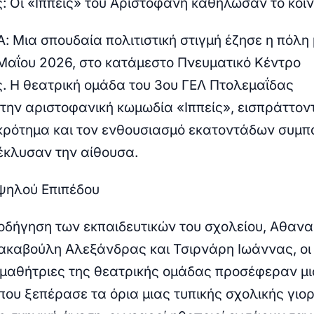
: Οι «Ιππείς» του Αριστοφάνη καθήλωσαν το κοιν
Α:
Μια σπουδαία πολιτιστική στιγμή έζησε η πόλη
 Μαΐου 2026, στο κατάμεστο
Πνευματικό Κέντρο
ς
. Η θεατρική ομάδα του
3ου ΓΕΛ Πτολεμαΐδας
την αριστοφανική κωμωδία
«Ιππείς»
, εισπράττον
κρότημα και τον ενθουσιασμό εκατοντάδων συμπ
έκλυσαν την αίθουσα.
ψηλού Επιπέδου
οδήγηση των εκπαιδευτικών του σχολείου,
Αθανα
ακαβούλη Αλεξάνδρας και Τσιρνάρη Ιωάννας,
οι
 μαθήτριες της θεατρικής ομάδας προσέφεραν μι
ου ξεπέρασε τα όρια μιας τυπικής σχολικής γιορ