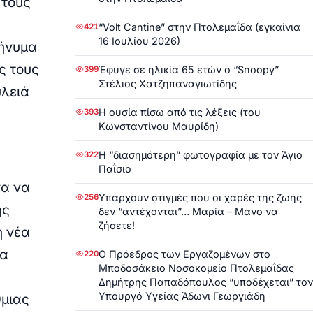
 τους
“Volt Cantine” στην Πτολεμαΐδα (εγκαίνια
421
16 Ιουλίου 2026)
μήνυμα
ς τους
Έφυγε σε ηλικία 65 ετών ο “Snoopy”
399
Στέλιος Χατζηπαναγιωτίδης
υλειά
Η ουσία πίσω από τις λέξεις (του
393
Κωνσταντίνου Μαυρίδη)
Η “διασημότερη” φωτογραφία με τον Άγιο
322
Παΐσιο
σα να
Υπάρχουν στιγμές που οι χαρές της ζωής
256
ης
δεν “αντέχονται”… Μαρία – Μάνο να
ζήσετε!
η νέα
τα
Ο Πρόεδρος των Εργαζομένων στο
220
Μποδοσάκειο Νοσοκομείο Πτολεμαΐδας
Δημήτρης Παπαδόπουλος “υποδέχεται” τον
Υπουργό Υγείας Άδωνι Γεωργιάδη
θμιας