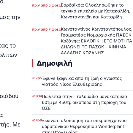
ό.
Εορδαϊκός: Ολοκληρώθηκε το
πριν από 5 ώρες
τεχνικό επιτελείο με Κατακαλίδη,
 μας την
Κωνσταντινίδη και Κοτταρίδη
Κωνσταντίνος Κωνσταντόπουλος,
πριν από 7 ώρες
Γραμματέας Νομαρχιακής ΠΑΣΟΚ
Κοζάνης: ΕΚΛΟΓΙΚΗ ΕΤΟΙΜΟΤΗΤΑ
τας το
ΔΗΛΩΝΕΙ ΤΟ ΠΑΣΟΚ – ΚΙΝΗΜΑ
ΑΛΛΑΓΗΣ ΚΟΖΑΝΗΣ
ολιτών
Δημοφιλή
Έφυγε ξαφνικά από τη ζωή ο γνωστός
765
γιατρός Νίκος Ελευθεριάδης
σιάδου
Πωλείται στην Πτολεμαΐδα μονοκατοικία
634
60τμ με 450τμ οικόπεδο στη περιοχή του
ΟΣΕ
α
Ξεκινά η υλοποίηση του υπερσύγχρονου
456
τής. Με
υδροπονικού θερμοκηπίου Wonderplant
στην Πτολεμαΐδα