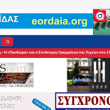
 – Η «Πανδώρα» και ο Σύνδεσμος Γραμμάτων και Τεχνών στο 