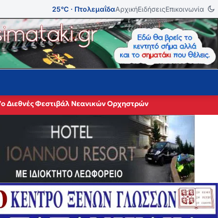
25°C · Πτολεμαΐδα
Αρχική
Ειδήσεις
Επικοινωνία
27ο Διεθνές Φεστιβάλ Νεανικών Ορχηστρών