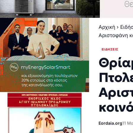
Αρχική
›
Ειδή
Αριστοφάνη κ
ΕΙΔΉΣΕΙΣ
Θρίαμ
Πτολε
Αρισ
κοιν
Eordaia.org
11 Μα