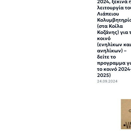
2024, ξεκινά 
λειτουργία το
Λιάπειου
Κολυμβητηρί
(στα Κοίλα
Κοζάνης) για 
κοινό
(ενηλίκων κα
ανηλίκων) –
δείτε το
προγραμμα γ
το κοινό 2024
2025)
24.09.2024