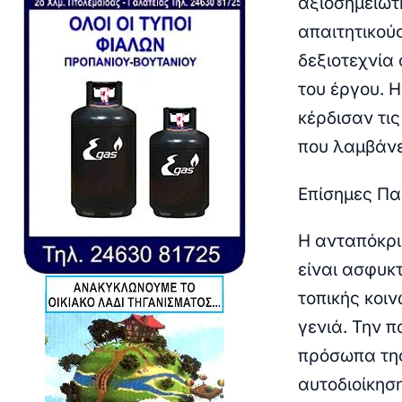
αξιοσημείωτ
απαιτητικού
δεξιοτεχνία 
του έργου. 
κέρδισαν τι
που λαμβάνε
Επίσημες Πα
Η ανταπόκρι
είναι ασφυκτ
τοπικής κοιν
γενιά. Την 
πρόσωπα της
αυτοδιοίκησ