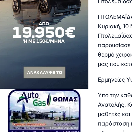
Πτολεμαΐδας
ΠΤΟΛΕΜΑΪΔ
Κυριακή, 10
Πτολεμαΐδα
παρουσίασε 
θερμό χειρο
μας που κατ
Ερμηνείες Υ
Υπό την καθ
Ανατολής, Κ
μαθητές και
παράσταση π