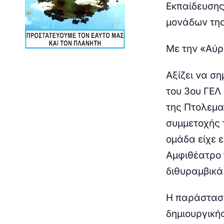
Εκπαίδευσης
μονάδων της
Με την «Αύρ
Αξίζει να ση
του 3ου ΓΕΛ 
της Πτολεμα
συμμετοχής 
ομάδα είχε 
Αμφιθέατρο 
διθυραμβικά
Η παράσταση
δημιουργική