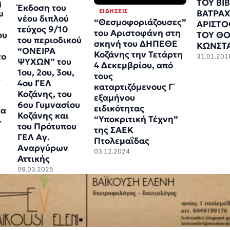
η
ΤΟΥ ΒΙΒ
Έκδοση του
ΕΙΔΉΣΕΙΣ
υ
ΒΑΤΡΑΧ
νέου διπλού
“Θεσμοφοριάζουσες”
ΑΡΙΣΤ
τεύχος 9/10
του Αριστοφάνη στη
ου
ΤΟΥ Θ
του περιοδικού
σκηνή του ΔΗΠΕΘΕ
ΚΩΝΣΤ
“ΟΝΕΙΡΑ
Κοζάνης την Τετάρτη
το
31.01.201
ΨΥΧΩΝ” του
4 Δεκεμβρίου, από
1ου, 2ου, 3ου,
τους
ι
4ου ΓΕΛ
καταρτιζόμενους Γ΄
Κοζάνης, του
εξαμήνου
6ου Γυμνασίου
ειδικότητας
ια
Κοζάνης και
“Υποκριτική Τέχνη”
-
του Πρότυπου
της ΣΑΕΚ
ΓΕΛ Αγ.
Πτολεμαΐδας
Αναργύρων
03.12.2024
Αττικής
09.03.2025