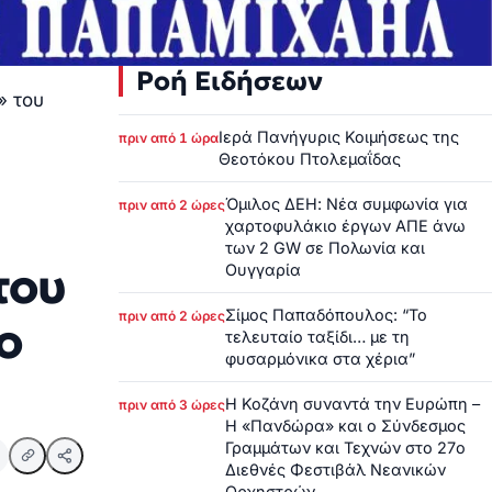
Ροή Ειδήσεων
» του
Ιερά Πανήγυρις Κοιμήσεως της
πριν από 1 ώρα
Θεοτόκου Πτολεμαΐδας
Όμιλος ΔΕΗ: Νέα συμφωνία για
πριν από 2 ώρες
χαρτοφυλάκιο έργων ΑΠΕ άνω
των 2 GW σε Πολωνία και
του
Ουγγαρία
Σίμος Παπαδόπουλος: “Το
πριν από 2 ώρες
ο
τελευταίο ταξίδι… με τη
φυσαρμόνικα στα χέρια”
Η Κοζάνη συναντά την Ευρώπη –
πριν από 3 ώρες
Η «Πανδώρα» και ο Σύνδεσμος
Γραμμάτων και Τεχνών στο 27ο
Διεθνές Φεστιβάλ Νεανικών
Ορχηστρών