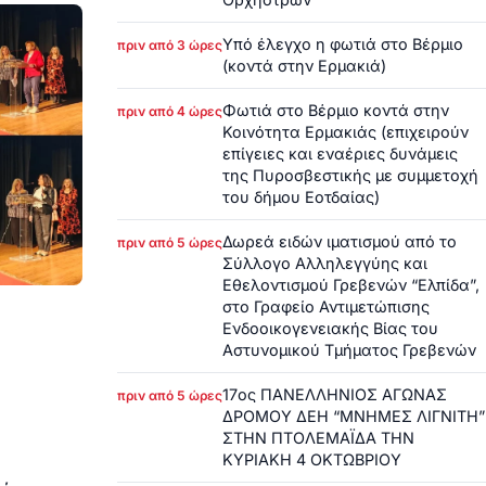
Υπό έλεγχο η φωτιά στο Βέρμιο
πριν από 3 ώρες
(κοντά στην Ερμακιά)
Φωτιά στο Βέρμιο κοντά στην
πριν από 4 ώρες
Κοινότητα Ερμακιάς (επιχειρούν
επίγειες και εναέριες δυνάμεις
της Πυροσβεστικής με συμμετοχή
του δήμου Εοτδαίας)
Δωρεά ειδών ιματισμού από το
πριν από 5 ώρες
Σύλλογο Αλληλεγγύης και
Εθελοντισμού Γρεβενών “Ελπίδα”,
στο Γραφείο Αντιμετώπισης
Ενδοοικογενειακής Βίας του
Αστυνομικού Τμήματος Γρεβενών
17ος ΠΑΝΕΛΛΗΝΙΟΣ ΑΓΩΝΑΣ
πριν από 5 ώρες
ΔΡΟΜΟΥ ΔΕΗ “ΜΝΗΜΕΣ ΛΙΓΝΙΤΗ”
ΣΤΗΝ ΠΤΟΛΕΜΑΪΔΑ ΤΗΝ
ΚΥΡΙΑΚΗ 4 ΟΚΤΩΒΡΙΟΥ