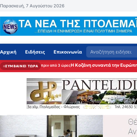
Μετάβαση στο περιεχόμενο
Παρασκευή, 7 Αυγούστου 2026
Αναζήτηση
Αρχική
Ειδήσεις
Επικοινωνία
Η Κοζάνη συναντά την Ευρώπη
πριν από 3 ώρες
ΣΥΜΒΑΙΝΕΙ ΤΩΡΑ