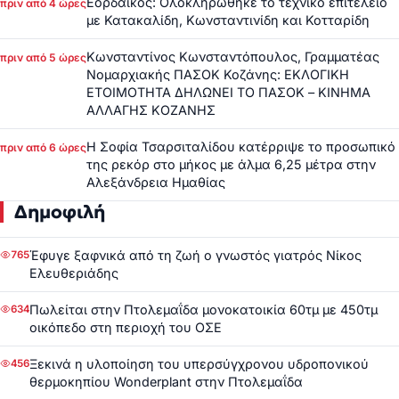
Εορδαϊκός: Ολοκληρώθηκε το τεχνικό επιτελείο
πριν από 4 ώρες
με Κατακαλίδη, Κωνσταντινίδη και Κοτταρίδη
Κωνσταντίνος Κωνσταντόπουλος, Γραμματέας
πριν από 5 ώρες
Νομαρχιακής ΠΑΣΟΚ Κοζάνης: ΕΚΛΟΓΙΚΗ
ΕΤΟΙΜΟΤΗΤΑ ΔΗΛΩΝΕΙ ΤΟ ΠΑΣΟΚ – ΚΙΝΗΜΑ
ΑΛΛΑΓΗΣ ΚΟΖΑΝΗΣ
Η Σοφία Τσαρσιταλίδου κατέρριψε το προσωπικό
πριν από 6 ώρες
της ρεκόρ στο μήκος με άλμα 6,25 μέτρα στην
Αλεξάνδρεια Ημαθίας
Δημοφιλή
Έφυγε ξαφνικά από τη ζωή ο γνωστός γιατρός Νίκος
765
Ελευθεριάδης
Πωλείται στην Πτολεμαΐδα μονοκατοικία 60τμ με 450τμ
634
οικόπεδο στη περιοχή του ΟΣΕ
Ξεκινά η υλοποίηση του υπερσύγχρονου υδροπονικού
456
θερμοκηπίου Wonderplant στην Πτολεμαΐδα