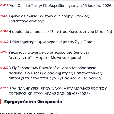
“Volt Cantine” στην Πτολεμαΐδα (εγκαίνια 16 Ιουλίου 2026)
421
Έφυγε σε ηλικία 65 ετών ο “Snoopy” Στέλιος
399
Χατζηπαναγιωτίδης
Η ουσία πίσω από τις λέξεις (του Κωνσταντίνου Μαυρίδη)
393
Η “διασημότερη” φωτογραφία με τον Άγιο Παΐσιο
322
Υπάρχουν στιγμές που οι χαρές της ζωής δεν
256
“αντέχονται”… Μαρία – Μάνο να ζήσετε!
Ο Πρόεδρος των Εργαζομένων στο Μποδοσάκειο
220
Νοσοκομείο Πτολεμαΐδας Δημήτρης Παπαδόπουλος
“υποδέχεται” τον Υπουργό Υγείας Άδωνι Γεωργιάδη
ΙΕΡΑ ΠΑΝΗΓΥΡΙΣ ΙΕΡΟΥ ΝΑΟΥ ΜΕΤΑΜΟΡΦΩΣΕΩΣ ΤΟΥ
210
ΣΩΤΗΡΟΣ ΧΡΙΣΤΟΥ ΑΡΔΑΣΣΑΣ (05-08-2026)
Εφημερεύοντα Φαρμακεία