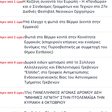
Η Κοζάνη συναντά την Ευρώπη – Η «Πανδώρα»
πριν από 1 ώρα
και ο Σύνδεσμος Γραμμάτων και Τεχνών στο 27ο
Διεθνές Φεστιβάλ Νεανικών Ορχηστρών
Υπό έλεγχο η φωτιά στο Βέρμιο (κοντά στην
πριν από 1 ώρα
Ερμακιά)
Φωτιά στο Βέρμιο κοντά στην Κοινότητα
πριν από 2 ώρες
Ερμακιάς (επιχειρούν επίγειες και εναέριες
δυνάμεις της Πυροσβεστικής με συμμετοχή του
δήμου Εοτδαίας)
Δωρεά ειδών ιματισμού από το Σύλλογο
πριν από 4 ώρες
Αλληλεγγύης και Εθελοντισμού Γρεβενών
“Ελπίδα”, στο Γραφείο Αντιμετώπισης
Ενδοοικογενειακής Βίας του Αστυνομικού
Τμήματος Γρεβενών
17ος ΠΑΝΕΛΛΗΝΙΟΣ ΑΓΩΝΑΣ ΔΡΟΜΟΥ ΔΕΗ
πριν από 4 ώρες
“ΜΝΗΜΕΣ ΛΙΓΝΙΤΗ” ΣΤΗΝ ΠΤΟΛΕΜΑΪΔΑ ΤΗΝ
ΚΥΡΙΑΚΗ 4 ΟΚΤΩΒΡΙΟΥ