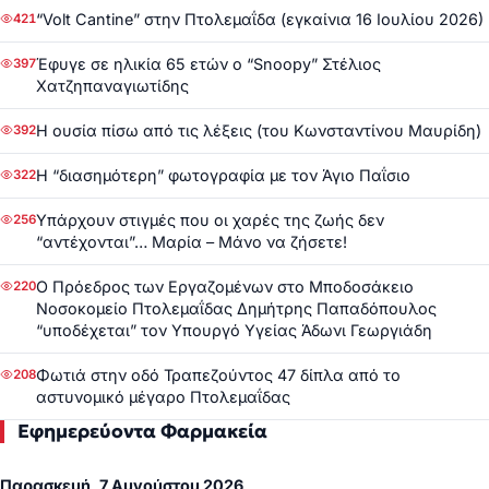
“Volt Cantine” στην Πτολεμαΐδα (εγκαίνια 16 Ιουλίου 2026)
421
Έφυγε σε ηλικία 65 ετών ο “Snoopy” Στέλιος
397
Χατζηπαναγιωτίδης
Η ουσία πίσω από τις λέξεις (του Κωνσταντίνου Μαυρίδη)
392
Η “διασημότερη” φωτογραφία με τον Άγιο Παΐσιο
322
Υπάρχουν στιγμές που οι χαρές της ζωής δεν
256
“αντέχονται”… Μαρία – Μάνο να ζήσετε!
Ο Πρόεδρος των Εργαζομένων στο Μποδοσάκειο
220
Νοσοκομείο Πτολεμαΐδας Δημήτρης Παπαδόπουλος
“υποδέχεται” τον Υπουργό Υγείας Άδωνι Γεωργιάδη
Φωτιά στην οδό Τραπεζούντος 47 δίπλα από το
208
αστυνομικό μέγαρο Πτολεμαΐδας
Εφημερεύοντα Φαρμακεία
Παρασκευή, 7 Αυγούστου 2026