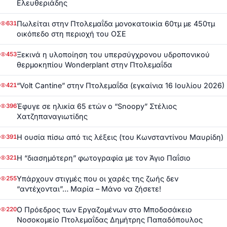
Ελευθεριάδης
Πωλείται στην Πτολεμαΐδα μονοκατοικία 60τμ με 450τμ
631
οικόπεδο στη περιοχή του ΟΣΕ
Ξεκινά η υλοποίηση του υπερσύγχρονου υδροπονικού
453
θερμοκηπίου Wonderplant στην Πτολεμαΐδα
“Volt Cantine” στην Πτολεμαΐδα (εγκαίνια 16 Ιουλίου 2026)
421
Έφυγε σε ηλικία 65 ετών ο “Snoopy” Στέλιος
396
Χατζηπαναγιωτίδης
Η ουσία πίσω από τις λέξεις (του Κωνσταντίνου Μαυρίδη)
391
Η “διασημότερη” φωτογραφία με τον Άγιο Παΐσιο
321
Υπάρχουν στιγμές που οι χαρές της ζωής δεν
255
“αντέχονται”… Μαρία – Μάνο να ζήσετε!
Ο Πρόεδρος των Εργαζομένων στο Μποδοσάκειο
220
Νοσοκομείο Πτολεμαΐδας Δημήτρης Παπαδόπουλος