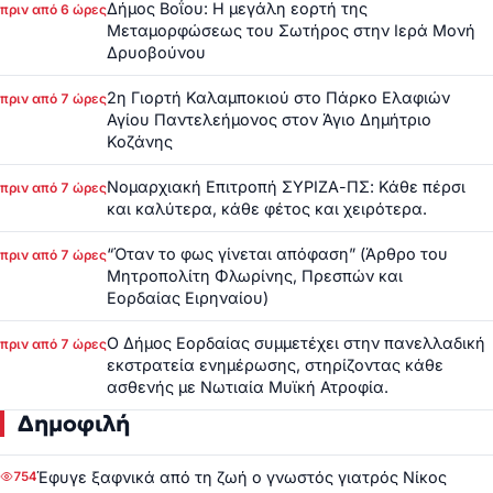
Δήμος Βοΐου: Η μεγάλη εορτή της
πριν από 6 ώρες
Μεταμορφώσεως του Σωτήρος στην Ιερά Μονή
Δρυοβούνου
2η Γιορτή Καλαμποκιού στο Πάρκο Ελαφιών
πριν από 7 ώρες
Αγίου Παντελεήμονος στον Άγιο Δημήτριο
Κοζάνης
Νομαρχιακή Επιτροπή ΣΥΡΙΖΑ-ΠΣ: Κάθε πέρσι
πριν από 7 ώρες
και καλύτερα, κάθε φέτος και χειρότερα.
“Όταν το φως γίνεται απόφαση” (Άρθρο του
πριν από 7 ώρες
Μητροπολίτη Φλωρίνης, Πρεσπών και
Εορδαίας Ειρηναίου)
Ο Δήμος Εορδαίας συμμετέχει στην πανελλαδική
πριν από 7 ώρες
εκστρατεία ενημέρωσης, στηρίζοντας κάθε
ασθενής με Νωτιαία Μυϊκή Ατροφία.
Δημοφιλή
Έφυγε ξαφνικά από τη ζωή ο γνωστός γιατρός Νίκος
754