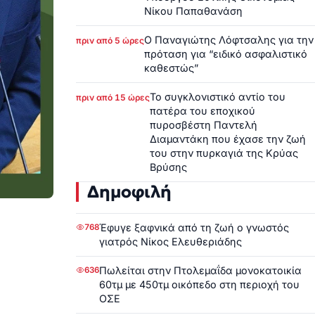
Νίκου Παπαθανάση
Ο Παναγιώτης Λόφτσαλης για την
πριν από 5 ώρες
πρόταση για “ειδικό ασφαλιστικό
καθεστώς”
Το συγκλονιστικό αντίο του
πριν από 15 ώρες
πατέρα του εποχικού
πυροσβέστη Παντελή
Διαμαντάκη που έχασε την ζωή
του στην πυρκαγιά της Κρύας
Βρύσης
Δημοφιλή
Έφυγε ξαφνικά από τη ζωή ο γνωστός
768
γιατρός Νίκος Ελευθεριάδης
Πωλείται στην Πτολεμαΐδα μονοκατοικία
636
60τμ με 450τμ οικόπεδο στη περιοχή του
ΟΣΕ