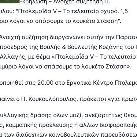
Εκδήλωση – Ανοιχτή συζήτηση Π.
λου: “Πτολεμαΐδα V – Το τελευταίο οχυρό. 1,5
ριο λόγοι να σπάσουμε το λουκέτο Στάσση”.
Ανοιχτή συζήτηση διοργανώνει αυτήν την
Παρασ
ιπρόεδρος της Βουλής & Βουλευτής Κοζάνης το
 Αλλαγής, με θέμα
«
Πτολεμαΐδα V –
Το τελευταίο
ομμύριο λόγοι να σπάσουμε το λουκέτο Στάσση».
ποιηθεί στις
20.00
στο
Εργατικό Κέντρο Πτολεμ
αίνει ο Π. Κουκουλόπουλος, πρόκειται «για πρω
συλλογικής δράσης όλων
μαζί,
ανεξαρτήτως θεσμ
ας, κομματικής προέλευσης ή άλλων διαφοροποιή
α των διαδοχικών κοινοβουλευτικών παρεμβάσεων