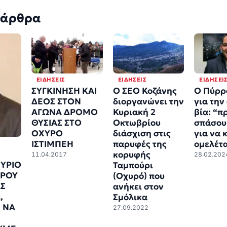
 άρθρα
ΕΙΔΉΣΕΙΣ
ΕΙΔΉΣΕΙΣ
ΕΙΔΉΣΕΙ
ΣΥΓΚΙΝΗΣΗ ΚΑΙ
Ο ΣΕΟ Κοζάνης
Ο Πύρρ
ΔΕΟΣ ΣΤΟΝ
διοργανώνει την
για την
ΑΓΩΝΑ ΔΡΟΜΟ
Κυριακή 2
βία: “π
ΘΥΣΙΑΣ ΣΤΟ
Οκτωβρίου
σπάσου
ΟΧΥΡΟ
διάσχιση στις
για να 
ΙΣΤΙΜΠΕΗ
παρυφές της
ομελέτ
κορυφής
11.04.2017
28.02.202
ΥΡΙΟ
Ταμπούρι
ΥΡΟΥ
(Οχυρό) που
ΑΣ
ανήκει στον
,
Σμόλικα
 ΝΑ
27.09.2022