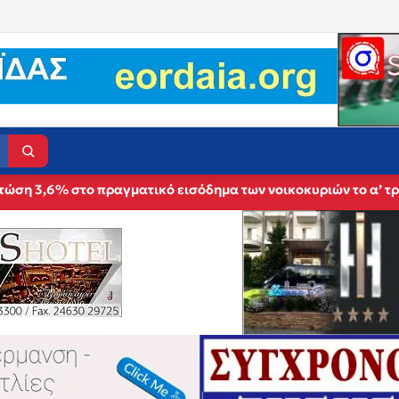
τώση 3,6% στο πραγματικό εισόδημα των νοικοκυριών το α’ τρ