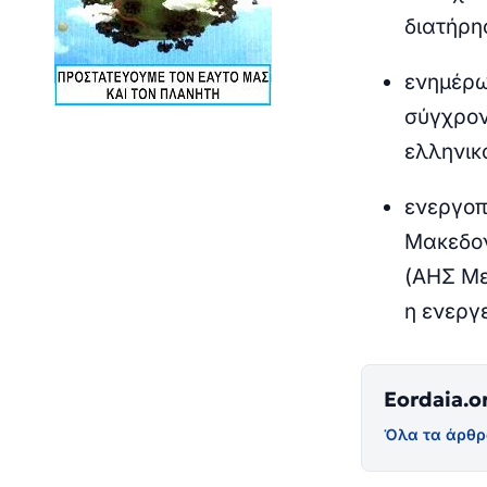
διατήρη
ενημέρω
σύγχρον
ελληνικό
ενεργοπ
Μακεδον
(ΑΗΣ Με
η ενεργ
Eordaia.o
Όλα τα άρθρ