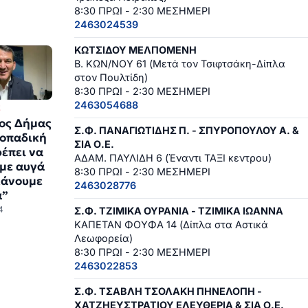
8:30 ΠΡΩΙ - 2:30 ΜΕΣΗΜΕΡΙ
2463024539
ΚΩΤΣΙΔΟΥ ΜΕΛΠΟΜΕΝΗ
Β. ΚΩΝ/ΝΟΥ 61 (Μετά τον Τσιφτσάκη-Δίπλα
στον Πουλτίδη)
8:30 ΠΡΩΙ - 2:30 ΜΕΣΗΜΕΡΙ
2463054688
Σ
ος Δήμας
Σ.Φ. ΠΑΝΑΓΙΩΤΙΔΗΣ Π. - ΣΠΥΡΟΠΟΥΛΟΥ Α. &
 οπαδική
ΣΙΑ Ο.Ε.
ρέπει να
ΑΔΑΜ. ΠΑΥΛΙΔΗ 6 (Έναντι ΤΑΞΙ κεντρου)
με αυγά
8:30 ΠΡΩΙ - 2:30 ΜΕΣΗΜΕΡΙ
κάνουμε
2463028776
α”
4
Σ.Φ. ΤΖΙΜΙΚΑ ΟΥΡΑΝΙΑ - ΤΖΙΜΙΚΑ ΙΩΑΝΝΑ
ΚΑΠΕΤΑΝ ΦΟΥΦΑ 14 (Δίπλα στα Αστικά
Λεωφορεία)
8:30 ΠΡΩΙ - 2:30 ΜΕΣΗΜΕΡΙ
2463022853
Σ.Φ. ΤΣΑΒΛΗ ΤΣΟΛΑΚΗ ΠΗΝΕΛΟΠΗ -
ΧΑΤΖΗΕΥΣΤΡΑΤΙΟΥ ΕΛΕΥΘΕΡΙΑ & ΣΙΑ Ο.Ε.