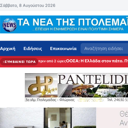
Μετάβαση στο περιεχόμενο
Σάββατο, 8 Αυγούστου 2026
Αναζήτηση
Αρχική
Ειδήσεις
Επικοινωνία
ΟΟΣΑ: Η Ελλάδα στον πάτο. Π
πριν από 2 ώρες
ΣΥΜΒΑΙΝΕΙ ΤΩΡΑ