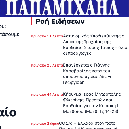
Ροή Ειδήσεων
ου:
σπάσουμε
Αστυνομικός Υποδιευθυντής ο
πριν από 11 λεπτά
Διοικητής Τροχαίας της
Εορδαίας Σπύρος Τάσιος – όλες
οι προαγωγές
Επανέρχεται ο Γιάννης
πριν από 25 λεπτά
Καραβασίλης κατά του
υπουργού υγείας Άδωνι
Γεωργιάδη
Κήρυγμα Ιεράς Μητρόπολης
πριν από 44 λεπτά
Φλωρίνης, Πρεσπών και
Εορδαίας για την Κυριακή Ι΄
αίο
Ματθαίου (Ματθ. 17, 14-23)
ο
ΟΟΣΑ: Η Ελλάδα στον πάτο.
πριν από 2 ώρες
Πτώση 3,6% στο πραγματικό