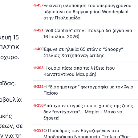
Ξεκινά η υλοποίηση του υπερσύγχρονου
457
υδροπονικού θερμοκηπίου Wonderplant
στην Πτολεμαΐδα
“Volt Cantine” στην Πτολεμαΐδα (εγκαίνια
421
16 Ιουλίου 2026)
κευή
15
υ ΠΑΣΟΚ
Έφυγε σε ηλικία 65 ετών ο “Snoopy”
400
Στέλιος Χατζηπαναγιωτίδης
 οχυρό
.
Η ουσία πίσω από τις λέξεις (του
393
Κωνσταντίνου Μαυρίδη)
αΐδας
.
Η “διασημότερη” φωτογραφία με τον Άγιο
322
Παΐσιο
τοβουλία
Υπάρχουν στιγμές που οι χαρές της ζωής
256
δεν “αντέχονται”… Μαρία – Μάνο να
ικής
ζήσετε!
σεων, σε
Ο Πρόεδρος των Εργαζομένων στο
221
 για τη
Μποδοσάκειο Νοσοκομείο Πτολεμαΐδας