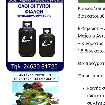
Κουκουλόπου
δισεκατομμύ
Εκδήλωση – 
Μαΐου ο Αντ
– Κινήματος
1,5 δισεκατ
Θα πραγματο
Όπως επισημ
κοινής 
ιδιότητ
συνέχει