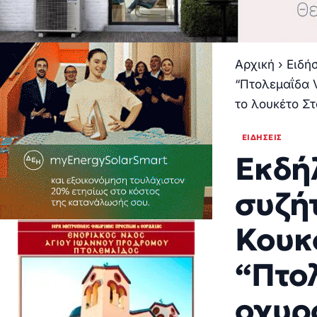
Αρχική
›
Ειδή
“Πτολεμαΐδα V
το λουκέτο Σ
ΕΙΔΉΣΕΙΣ
Εκδή
συζή
Κουκ
“Πτολ
οχυρό