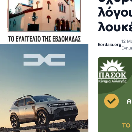
λόγο
λουκ
12 Μ
Eordaia.org
Ενημ