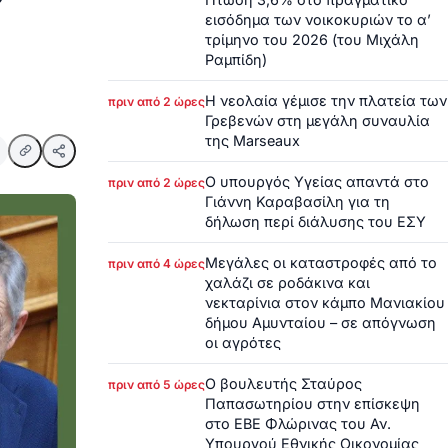
εισόδημα των νοικοκυριών το α’
τρίμηνο του 2026 (του Μιχάλη
Ραμπίδη)
Η νεολαία γέμισε την πλατεία των
πριν από 2 ώρες
Γρεβενών στη μεγάλη συναυλία
της Marseaux
Ο υπουργός Υγείας απαντά στο
πριν από 2 ώρες
Γιάννη Καραβασίλη για τη
δήλωση περί διάλυσης του ΕΣΥ
Μεγάλες οι καταστροφές από το
πριν από 4 ώρες
χαλάζι σε ροδάκινα και
νεκταρίνια στον κάμπο Μανιακίου
δήμου Αμυνταίου – σε απόγνωση
οι αγρότες
Ο βουλευτής Σταύρος
πριν από 5 ώρες
Παπασωτηρίου στην επίσκεψη
στο ΕΒΕ Φλώρινας του Αν.
Υπουργού Εθνικής Οικονομίας