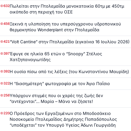
Πωλείται στην Πτολεμαΐδα μονοκατοικία 60τμ με 450τμ
632
οικόπεδο στη περιοχή του ΟΣΕ
Ξεκινά η υλοποίηση του υπερσύγχρονου υδροπονικού
456
θερμοκηπίου Wonderplant στην Πτολεμαΐδα
“Volt Cantine” στην Πτολεμαΐδα (εγκαίνια 16 Ιουλίου 2026)
421
Έφυγε σε ηλικία 65 ετών ο “Snoopy” Στέλιος
397
Χατζηπαναγιωτίδης
Η ουσία πίσω από τις λέξεις (του Κωνσταντίνου Μαυρίδη)
392
Η “διασημότερη” φωτογραφία με τον Άγιο Παΐσιο
322
Υπάρχουν στιγμές που οι χαρές της ζωής δεν
256
“αντέχονται”… Μαρία – Μάνο να ζήσετε!
Ο Πρόεδρος των Εργαζομένων στο Μποδοσάκειο
220
Νοσοκομείο Πτολεμαΐδας Δημήτρης Παπαδόπουλος
“υποδέχεται” τον Υπουργό Υγείας Άδωνι Γεωργιάδη