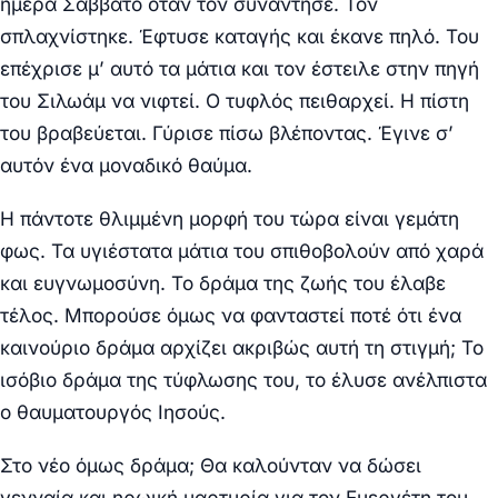
ημέρα Σάββατο όταν τον συνάντησε. Τον
σπλαχνίστηκε. Έφτυσε καταγής και έκανε πηλό. Του
επέχρισε μ’ αυτό τα μάτια και τον έστειλε στην πηγή
του Σιλωάμ να νιφτεί. Ο τυφλός πειθαρχεί. Η πίστη
του βραβεύεται. Γύρισε πίσω βλέποντας. Έγινε σ’
αυτόν ένα μοναδικό θαύμα.
Η πάντοτε θλιμμένη μορφή του τώρα είναι γεμάτη
φως. Τα υγιέστατα μάτια του σπιθοβολούν από χαρά
και ευγνωμοσύνη. Το δράμα της ζωής του έλαβε
τέλος. Μπορούσε όμως να φανταστεί ποτέ ότι ένα
καινούριο δράμα αρχίζει ακριβώς αυτή τη στιγμή; Το
ισόβιο δράμα της τύφλωσης του, το έλυσε ανέλπιστα
ο θαυματουργός Ιησούς.
Στο νέο όμως δράμα; Θα καλούνταν να δώσει
γενναία και ηρωική μαρτυρία για τον Ευεργέτη του,