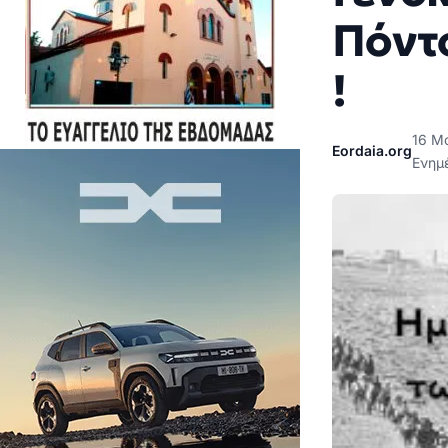
Πόντο
!
16 Μ
Eordaia.org
Ενημ