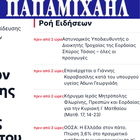
Ροή Ειδήσεων
ίδευσης
ν
Αστυνομικός Υποδιευθυντής ο
πριν από 1 ώρα
Διοικητής Τροχαίας της Εορδαίας
Σπύρος Τάσιος – όλες οι
προαγωγές
ων
Επανέρχεται ο Γιάννης
πριν από 2 ώρες
Καραβασίλης κατά του υπουργού
υγείας Άδωνι Γεωργιάδη
ης
Κήρυγμα Ιεράς Μητρόπολης
πριν από 2 ώρες
Φλωρίνης, Πρεσπών και Εορδαίας
για την Κυριακή Ι΄ Ματθαίου
(Ματθ. 17, 14-23)
ς
ΟΟΣΑ: Η Ελλάδα στον πάτο.
πριν από 3 ώρες
του
Πτώση 3,6% στο πραγματικό
εισόδημα των νοικοκυριών το α’