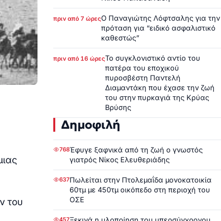
Ο Παναγιώτης Λόφτσαλης για την
πριν από 7 ώρες
πρόταση για “ειδικό ασφαλιστικό
καθεστώς”
Το συγκλονιστικό αντίο του
πριν από 16 ώρες
πατέρα του εποχικού
πυροσβέστη Παντελή
Διαμαντάκη που έχασε την ζωή
του στην πυρκαγιά της Κρύας
Βρύσης
Δημοφιλή
Έφυγε ξαφνικά από τη ζωή ο γνωστός
768
μιας
γιατρός Νίκος Ελευθεριάδης
Πωλείται στην Πτολεμαΐδα μονοκατοικία
637
60τμ με 450τμ οικόπεδο στη περιοχή του
ΟΣΕ
ν του
Ξεκινά η υλοποίηση του υπερσύγχρονου
457