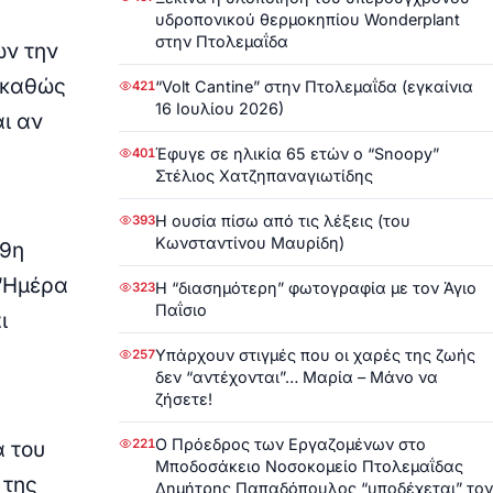
υδροπονικού θερμοκηπίου Wonderplant
στην Πτολεμαΐδα
ων την
 καθώς
“Volt Cantine” στην Πτολεμαΐδα (εγκαίνια
421
16 Ιουλίου 2026)
αι αν
Έφυγε σε ηλικία 65 ετών ο “Snoopy”
401
Στέλιος Χατζηπαναγιωτίδης
Η ουσία πίσω από τις λέξεις (του
393
Κωνσταντίνου Μαυρίδη)
19η
 “Ημέρα
Η “διασημότερη” φωτογραφία με τον Άγιο
323
Παΐσιο
ι
Υπάρχουν στιγμές που οι χαρές της ζωής
257
δεν “αντέχονται”… Μαρία – Μάνο να
ζήσετε!
Ο Πρόεδρος των Εργαζομένων στο
221
α του
Μποδοσάκειο Νοσοκομείο Πτολεμαΐδας
 της
Δημήτρης Παπαδόπουλος “υποδέχεται” τον