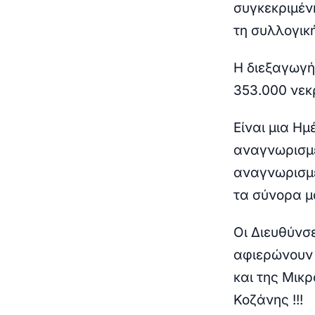
συγκεκριμέν
τη συλλογική
Η διεξαγωγή
353.000 νεκ
Είναι μια Η
αναγνωρισμέ
αναγνωρισμέ
τα σύνορα μα
Οι Διευθύνσ
αφιερώνουν 
και της Μικρ
Κοζάνης !!!