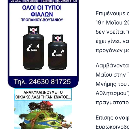
Επιμένουμε 
19η Μαϊου 2
δεν νοείται
έχει γίνει, 
προγόνων μα
Λαμβάνοντας
Μαΐου στην 
Μνήμης του 
Αθλητισμού”
πραγματοποι
Επίσης αναφ
Ευρωκοινοβο