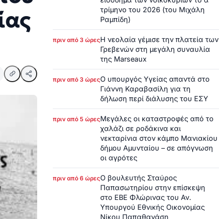
τρίμηνο του 2026 (του Μιχάλη
ίας
Ραμπίδη)
Η νεολαία γέμισε την πλατεία των
πριν από 3 ώρες
Γρεβενών στη μεγάλη συναυλία
της Marseaux
Ο υπουργός Υγείας απαντά στο
πριν από 3 ώρες
Γιάννη Καραβασίλη για τη
δήλωση περί διάλυσης του ΕΣΥ
Μεγάλες οι καταστροφές από το
πριν από 5 ώρες
χαλάζι σε ροδάκινα και
νεκταρίνια στον κάμπο Μανιακίου
δήμου Αμυνταίου – σε απόγνωση
οι αγρότες
Ο βουλευτής Σταύρος
πριν από 6 ώρες
Παπασωτηρίου στην επίσκεψη
στο ΕΒΕ Φλώρινας του Αν.
Υπουργού Εθνικής Οικονομίας
Νίκου Παπαθανάση