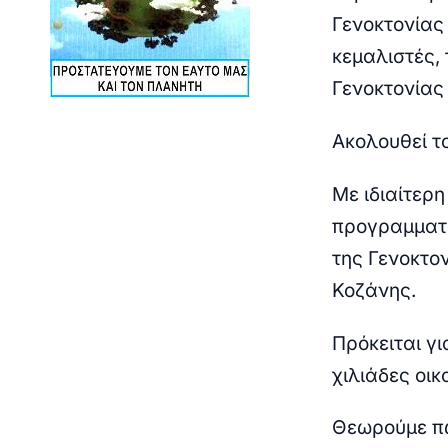
Γενοκτονίας
κεμαλιστές,
Γενοκτονίας 
Ακολουθεί το
Με ιδιαίτερ
προγραμματι
της Γενοκτο
Κοζάνης.
Πρόκειται γι
χιλιάδες οικ
Θεωρούμε πω