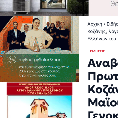
Αρχική
›
Ειδή
Κοζάνης, λόγ
Ελλήνων του 
ΕΙΔΉΣΕΙΣ
Αναβ
Πρωτ
Κοζάν
Μαϊο
Γενο