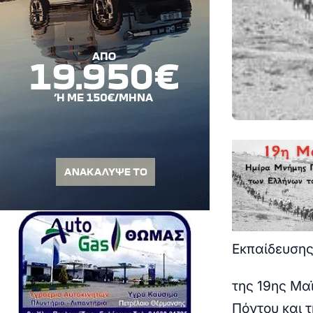
Εκπαίδευσης
της 19ης Μα
Πόντου και 