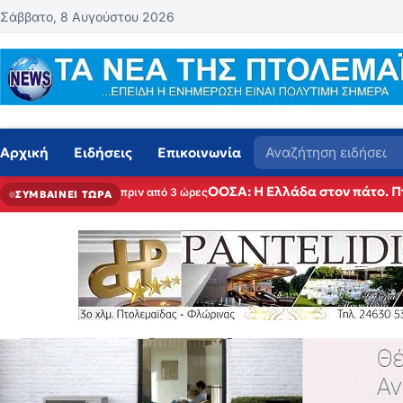
Μετάβαση στο περιεχόμενο
Σάββατο, 8 Αυγούστου 2026
Αναζήτηση
Αρχική
Ειδήσεις
Επικοινωνία
ΟΟΣΑ: Η Ελλάδα στον πάτο. Π
πριν από 3 ώρες
ΣΥΜΒΑΙΝΕΙ ΤΩΡΑ