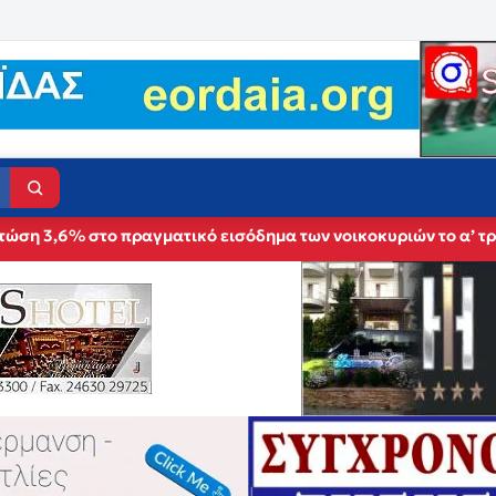
τώση 3,6% στο πραγματικό εισόδημα των νοικοκυριών το α’ τρ