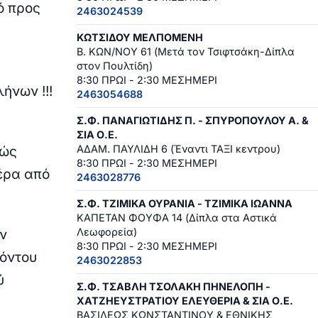
ό προς
2463024539
.
ΚΩΤΣΙΔΟΥ ΜΕΛΠΟΜΕΝΗ
Β. ΚΩΝ/ΝΟΥ 61 (Μετά τον Τσιφτσάκη-Δίπλα
στον Πουλτίδη)
8:30 ΠΡΩΙ - 2:30 ΜΕΣΗΜΕΡΙ
ήνων !!!
2463054688
Σ.Φ. ΠΑΝΑΓΙΩΤΙΔΗΣ Π. - ΣΠΥΡΟΠΟΥΛΟΥ Α. &
ΣΙΑ Ο.Ε.
ΑΔΑΜ. ΠΑΥΛΙΔΗ 6 (Έναντι ΤΑΞΙ κεντρου)
νώς
8:30 ΠΡΩΙ - 2:30 ΜΕΣΗΜΕΡΙ
πέρα από
2463028776
Σ.Φ. ΤΖΙΜΙΚΑ ΟΥΡΑΝΙΑ - ΤΖΙΜΙΚΑ ΙΩΑΝΝΑ
ΚΑΠΕΤΑΝ ΦΟΥΦΑ 14 (Δίπλα στα Αστικά
Λεωφορεία)
ην
8:30 ΠΡΩΙ - 2:30 ΜΕΣΗΜΕΡΙ
Πόντου
2463022853
ύ
Σ.Φ. ΤΣΑΒΛΗ ΤΣΟΛΑΚΗ ΠΗΝΕΛΟΠΗ -
ΧΑΤΖΗΕΥΣΤΡΑΤΙΟΥ ΕΛΕΥΘΕΡΙΑ & ΣΙΑ Ο.Ε.
ΒΑΣΙΛΕΩΣ ΚΩΝΣΤΑΝΤΙΝΟΥ & ΕΘΝΙΚΗΣ