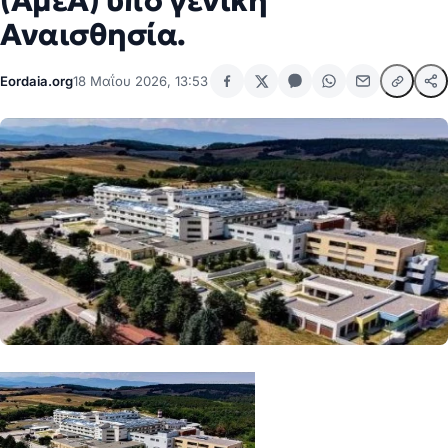
(ΑμεΑ) υπό γενική
Αναισθησία.
Eordaia.org
18 Μαΐου 2026, 13:53