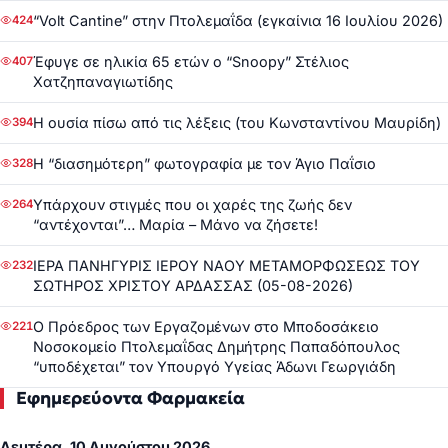
“Volt Cantine” στην Πτολεμαΐδα (εγκαίνια 16 Ιουλίου 2026)
424
Έφυγε σε ηλικία 65 ετών ο “Snoopy” Στέλιος
407
Χατζηπαναγιωτίδης
Η ουσία πίσω από τις λέξεις (του Κωνσταντίνου Μαυρίδη)
394
Η “διασημότερη” φωτογραφία με τον Άγιο Παΐσιο
328
Υπάρχουν στιγμές που οι χαρές της ζωής δεν
264
“αντέχονται”… Μαρία – Μάνο να ζήσετε!
ΙΕΡΑ ΠΑΝΗΓΥΡΙΣ ΙΕΡΟΥ ΝΑΟΥ ΜΕΤΑΜΟΡΦΩΣΕΩΣ ΤΟΥ
232
ΣΩΤΗΡΟΣ ΧΡΙΣΤΟΥ ΑΡΔΑΣΣΑΣ (05-08-2026)
Ο Πρόεδρος των Εργαζομένων στο Μποδοσάκειο
221
Νοσοκομείο Πτολεμαΐδας Δημήτρης Παπαδόπουλος
“υποδέχεται” τον Υπουργό Υγείας Άδωνι Γεωργιάδη
Εφημερεύοντα Φαρμακεία
Δευτέρα, 10 Αυγούστου 2026