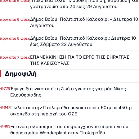
“Πρέσπεια 2026” Μουσική, ποίηση, παράδοση και
πριν από 6 ώρες
γαστρονομία από 24 έως 29 Αυγούστου
Δήμος Βοΐου: Πολιτιστικό Καλοκαίρι – Δευτέρα 10
πριν από 6 ώρες
Αυγούστου
Δήμος Βοΐου: Πολιτιστικό Καλοκαίρι: Δευτέρα 10
πριν από 6 ώρες
έως Σάββατο 22 Αυγούστου
ΕΠΑΝΕΚΚΙΝΗΣΗ ΓΙΑ ΤΟ ΕΡΓΟ ΤΗΣ ΣΗΡΑΓΓΑΣ
πριν από 7 ώρες
ΤΗΣ ΚΛΕΙΣΟΥΡΑΣ
Δημοφιλή
Έφυγε ξαφνικά από τη ζωή ο γνωστός γιατρός Νίκος
778
Ελευθεριάδης
Πωλείται στην Πτολεμαΐδα μονοκατοικία 60τμ με 450τμ
647
οικόπεδο στη περιοχή του ΟΣΕ
Ξεκινά η υλοποίηση του υπερσύγχρονου υδροπονικού
463
θερμοκηπίου Wonderplant στην Πτολεμαΐδα