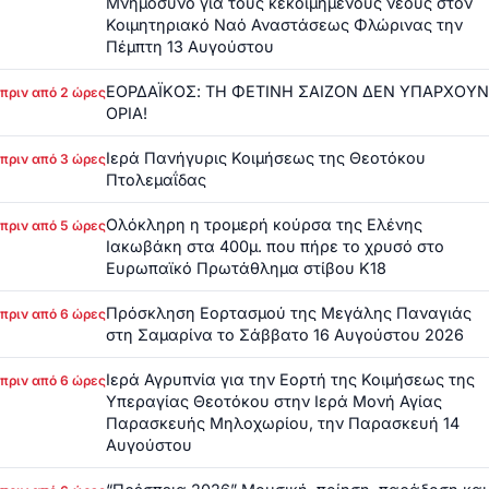
Μνημόσυνο για τους κεκοιμημένους νέους στον
Κοιμητηριακό Ναό Αναστάσεως Φλώρινας την
Πέμπτη 13 Αυγούστου
ΕΟΡΔΑΪΚΟΣ: ΤΗ ΦΕΤΙΝΗ ΣΑΙΖΟΝ ΔΕΝ ΥΠΑΡΧΟΥΝ
πριν από 2 ώρες
ΟΡΙΑ!
Ιερά Πανήγυρις Κοιμήσεως της Θεοτόκου
πριν από 3 ώρες
Πτολεμαΐδας
Ολόκληρη η τρομερή κούρσα της Ελένης
πριν από 5 ώρες
Ιακωβάκη στα 400μ. που πήρε το χρυσό στο
Ευρωπαϊκό Πρωτάθλημα στίβου Κ18
Πρόσκληση Εορτασμού της Μεγάλης Παναγιάς
πριν από 6 ώρες
στη Σαμαρίνα το Σάββατο 16 Αυγούστου 2026
Ιερά Αγρυπνία για την Εορτή της Κοιμήσεως της
πριν από 6 ώρες
Υπεραγίας Θεοτόκου στην Ιερά Μονή Αγίας
Παρασκευής Μηλοχωρίου, την Παρασκευή 14
Αυγούστου