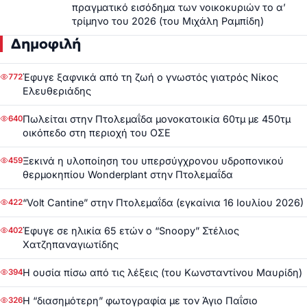
πραγματικό εισόδημα των νοικοκυριών το α’
τρίμηνο του 2026 (του Μιχάλη Ραμπίδη)
Δημοφιλή
Έφυγε ξαφνικά από τη ζωή ο γνωστός γιατρός Νίκος
772
Ελευθεριάδης
Πωλείται στην Πτολεμαΐδα μονοκατοικία 60τμ με 450τμ
640
οικόπεδο στη περιοχή του ΟΣΕ
Ξεκινά η υλοποίηση του υπερσύγχρονου υδροπονικού
459
θερμοκηπίου Wonderplant στην Πτολεμαΐδα
“Volt Cantine” στην Πτολεμαΐδα (εγκαίνια 16 Ιουλίου 2026)
422
Έφυγε σε ηλικία 65 ετών ο “Snoopy” Στέλιος
402
Χατζηπαναγιωτίδης
Η ουσία πίσω από τις λέξεις (του Κωνσταντίνου Μαυρίδη)
394
Η “διασημότερη” φωτογραφία με τον Άγιο Παΐσιο
326