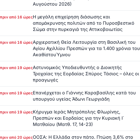
Αυγούστου 2026)
Η μεγάλη επιχείρηση διάσωσης και
πριν από 16 ώρες
απομάκρυνσης πολιτών από το Πυροσβεστικό
Σώμα στην πυρκαγιά της Αττικοβοιωτίας
Αρχιερατική Θεία Λειτουργία στη Βασιλική του
πριν από 16 ώρες
Αγίου Αχιλλίου Πρεσπών για τα 1.400 χρόνια του
ΑκαθίστουΎμνου
Αστυνομικός Υποδιευθυντής ο Διοικητής
πριν από 19 ώρες
Τροχαίας της Εορδαίας Σπύρος Τάσιος – όλες οι
προαγωγές
Επανέρχεται ο Γιάννης Καραβασίλης κατά του
πριν από 19 ώρες
υπουργού υγείας Άδωνι Γεωργιάδη
Κήρυγμα Ιεράς Μητρόπολης Φλωρίνης,
πριν από 19 ώρες
Πρεσπών και Εορδαίας για την Κυριακή Ι΄
Ματθαίου (Ματθ. 17, 14-23)
ΟΟΣΑ: Η Ελλάδα στον πάτο. Πτώση 3,6% στο
πριν από 20 ώρες