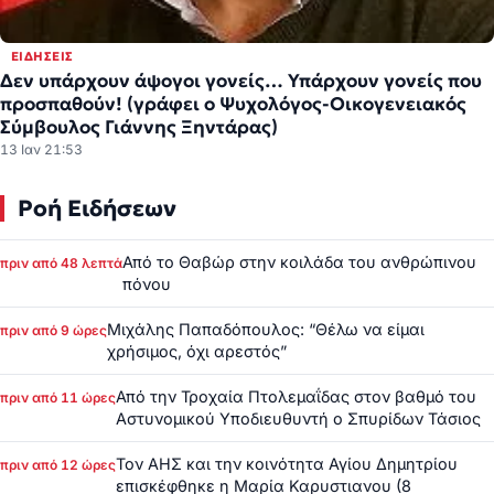
ΕΙΔΉΣΕΙΣ
Δεν υπάρχουν άψογοι γονείς… Υπάρχουν γονείς που
προσπαθούν! (γράφει ο Ψυχολόγος-Οικογενειακός
Σύμβουλος Γιάννης Ξηντάρας)
13 Ιαν 21:53
Ροή Ειδήσεων
Από το Θαβώρ στην κοιλάδα του ανθρώπινου
πριν από 48 λεπτά
πόνου
Μιχάλης Παπαδόπουλος: “Θέλω να είμαι
πριν από 9 ώρες
χρήσιμος, όχι αρεστός”
Από την Τροχαία Πτολεμαΐδας στον βαθμό του
πριν από 11 ώρες
Αστυνομικού Υποδιευθυντή ο Σπυρίδων Τάσιος
Τον ΑΗΣ και την κοινότητα Αγίου Δημητρίου
πριν από 12 ώρες
επισκέφθηκε η Μαρία Καρυστιανου (8