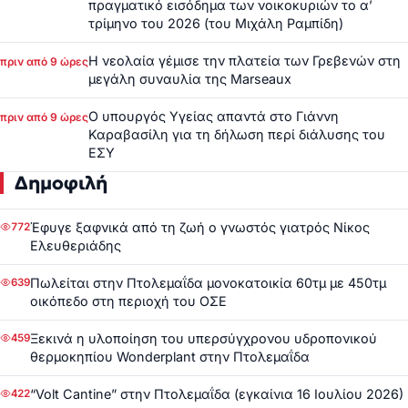
πραγματικό εισόδημα των νοικοκυριών το α’
τρίμηνο του 2026 (του Μιχάλη Ραμπίδη)
Η νεολαία γέμισε την πλατεία των Γρεβενών στη
πριν από 9 ώρες
μεγάλη συναυλία της Marseaux
Ο υπουργός Υγείας απαντά στο Γιάννη
πριν από 9 ώρες
Καραβασίλη για τη δήλωση περί διάλυσης του
ΕΣΥ
Δημοφιλή
Έφυγε ξαφνικά από τη ζωή ο γνωστός γιατρός Νίκος
772
Ελευθεριάδης
Πωλείται στην Πτολεμαΐδα μονοκατοικία 60τμ με 450τμ
639
οικόπεδο στη περιοχή του ΟΣΕ
Ξεκινά η υλοποίηση του υπερσύγχρονου υδροπονικού
459
θερμοκηπίου Wonderplant στην Πτολεμαΐδα
“Volt Cantine” στην Πτολεμαΐδα (εγκαίνια 16 Ιουλίου 2026)
422