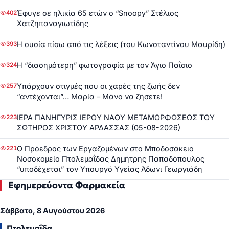
Έφυγε σε ηλικία 65 ετών ο “Snoopy” Στέλιος
402
Χατζηπαναγιωτίδης
Η ουσία πίσω από τις λέξεις (του Κωνσταντίνου Μαυρίδη)
393
Η “διασημότερη” φωτογραφία με τον Άγιο Παΐσιο
324
Υπάρχουν στιγμές που οι χαρές της ζωής δεν
257
“αντέχονται”… Μαρία – Μάνο να ζήσετε!
ΙΕΡΑ ΠΑΝΗΓΥΡΙΣ ΙΕΡΟΥ ΝΑΟΥ ΜΕΤΑΜΟΡΦΩΣΕΩΣ ΤΟΥ
223
ΣΩΤΗΡΟΣ ΧΡΙΣΤΟΥ ΑΡΔΑΣΣΑΣ (05-08-2026)
Ο Πρόεδρος των Εργαζομένων στο Μποδοσάκειο
221
Νοσοκομείο Πτολεμαΐδας Δημήτρης Παπαδόπουλος
“υποδέχεται” τον Υπουργό Υγείας Άδωνι Γεωργιάδη
Εφημερεύοντα Φαρμακεία
Σάββατο, 8 Αυγούστου 2026
Πτολεμαΐδα