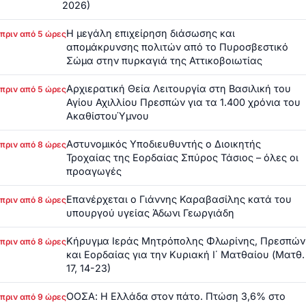
2026)
Η μεγάλη επιχείρηση διάσωσης και
πριν από 5 ώρες
απομάκρυνσης πολιτών από το Πυροσβεστικό
Σώμα στην πυρκαγιά της Αττικοβοιωτίας
Αρχιερατική Θεία Λειτουργία στη Βασιλική του
πριν από 5 ώρες
Αγίου Αχιλλίου Πρεσπών για τα 1.400 χρόνια του
ΑκαθίστουΎμνου
Αστυνομικός Υποδιευθυντής ο Διοικητής
πριν από 8 ώρες
Τροχαίας της Εορδαίας Σπύρος Τάσιος – όλες οι
προαγωγές
Επανέρχεται ο Γιάννης Καραβασίλης κατά του
πριν από 8 ώρες
υπουργού υγείας Άδωνι Γεωργιάδη
Κήρυγμα Ιεράς Μητρόπολης Φλωρίνης, Πρεσπών
πριν από 8 ώρες
και Εορδαίας για την Κυριακή Ι΄ Ματθαίου (Ματθ.
17, 14-23)
ΟΟΣΑ: Η Ελλάδα στον πάτο. Πτώση 3,6% στο
πριν από 9 ώρες