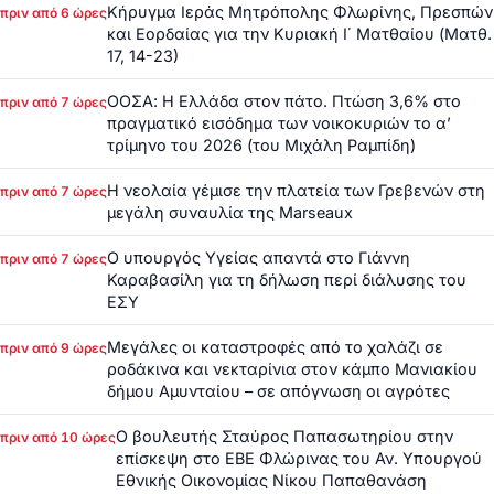
Κήρυγμα Ιεράς Μητρόπολης Φλωρίνης, Πρεσπών
πριν από 6 ώρες
και Εορδαίας για την Κυριακή Ι΄ Ματθαίου (Ματθ.
17, 14-23)
ΟΟΣΑ: Η Ελλάδα στον πάτο. Πτώση 3,6% στο
πριν από 7 ώρες
πραγματικό εισόδημα των νοικοκυριών το α’
τρίμηνο του 2026 (του Μιχάλη Ραμπίδη)
Η νεολαία γέμισε την πλατεία των Γρεβενών στη
πριν από 7 ώρες
μεγάλη συναυλία της Marseaux
Ο υπουργός Υγείας απαντά στο Γιάννη
πριν από 7 ώρες
Καραβασίλη για τη δήλωση περί διάλυσης του
ΕΣΥ
Μεγάλες οι καταστροφές από το χαλάζι σε
πριν από 9 ώρες
ροδάκινα και νεκταρίνια στον κάμπο Μανιακίου
δήμου Αμυνταίου – σε απόγνωση οι αγρότες
Ο βουλευτής Σταύρος Παπασωτηρίου στην
πριν από 10 ώρες
επίσκεψη στο ΕΒΕ Φλώρινας του Αν. Υπουργού
Εθνικής Οικονομίας Νίκου Παπαθανάση