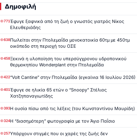
Δημοφιλή
Έφυγε ξαφνικά από τη ζωή ο γνωστός γιατρός Νίκος
771
Ελευθεριάδης
Πωλείται στην Πτολεμαΐδα μονοκατοικία 60τμ με 450τμ
638
οικόπεδο στη περιοχή του ΟΣΕ
Ξεκινά η υλοποίηση του υπερσύγχρονου υδροπονικού
458
θερμοκηπίου Wonderplant στην Πτολεμαΐδα
“Volt Cantine” στην Πτολεμαΐδα (εγκαίνια 16 Ιουλίου 2026)
422
Έφυγε σε ηλικία 65 ετών ο “Snoopy” Στέλιος
401
Χατζηπαναγιωτίδης
Η ουσία πίσω από τις λέξεις (του Κωνσταντίνου Μαυρίδη)
393
Η “διασημότερη” φωτογραφία με τον Άγιο Παΐσιο
324
Υπάρχουν στιγμές που οι χαρές της ζωής δεν
257