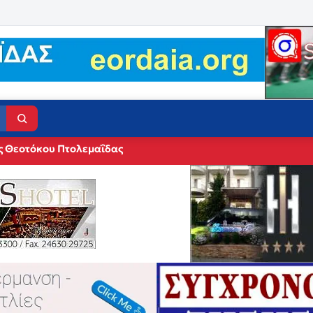
ς Θεοτόκου Πτολεμαΐδας