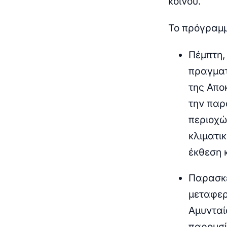
κοινού.
Το πρόγραμμ
Πέμπτη,
πραγματ
της Απο
την παρ
περιοχώ
κλιματι
έκθεση 
Παρασκε
μεταφερ
Αμυνταί
παρουσί