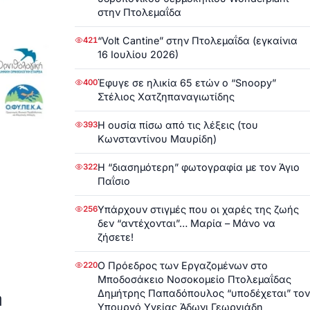
στην Πτολεμαΐδα
“Volt Cantine” στην Πτολεμαΐδα (εγκαίνια
421
16 Ιουλίου 2026)
Έφυγε σε ηλικία 65 ετών ο “Snoopy”
400
Στέλιος Χατζηπαναγιωτίδης
Η ουσία πίσω από τις λέξεις (του
393
Κωνσταντίνου Μαυρίδη)
Η “διασημότερη” φωτογραφία με τον Άγιο
322
Παΐσιο
Υπάρχουν στιγμές που οι χαρές της ζωής
256
δεν “αντέχονται”… Μαρία – Μάνο να
ζήσετε!
Ο Πρόεδρος των Εργαζομένων στο
220
Μποδοσάκειο Νοσοκομείο Πτολεμαΐδας
Δημήτρης Παπαδόπουλος “υποδέχεται” τον
η
Υπουργό Υγείας Άδωνι Γεωργιάδη