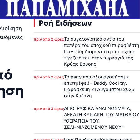
Ροή Ειδήσεων
Διοίκηση
τευόμενες
Το συγκλονιστικό αντίο του
πριν από 2 ώρες
πατέρα του εποχικού πυροσβέστη
Παντελή Διαμαντάκη που έχασε
την ζωή του στην πυρκαγιά της
Κρύας Βρύσης
πό
Το party που όλοι αγαπήσαμε
πριν από 2 ώρες
επιστρέφει! – Daddy Cool την
κηση
Παρασκευή 21 Αυγούστου 2026
στην Κοζάνη
ΑΓΙΟΓΡΑΦΙΚΑ ΑΝΑΓΝΩΣΜΑΤΑ,
πριν από 3 ώρες
ΔΕΚΑΤΗ ΚΥΡΙΑΚΗ ΤΟΥ ΜΑΤΘΑΙΟΥ
“ΘΕΡΑΠΕΙΑ ΤΟΥ
ΣΕΛΗΝΙΑΖΟΜΕΝΟΥ ΝΕΟΥ”
Ιερά Πανήγυρις Κοιμήσεως της