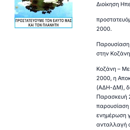
Διοίκηση Ηπε
προστατευόμ
2000.
Παρουσίαση 
στην Κοζάνη 
Κοζάνη
– Με
2000, η Απο
(ΑΔΗ-ΔΜ), δ
Παρασκευή 2
παρουσίαση 
ενημέρωση γ
ανταλλαγή α