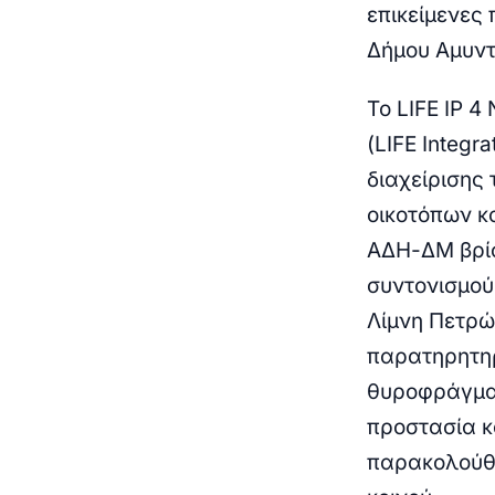
επικείμενες 
Δήμου Αμυντ
Το LIFE IP 
(LIFE Integr
διαχείρισης 
οικοτόπων κ
ΑΔΗ-ΔΜ βρίσ
συντονισμού
Λίμνη Πετρώ
παρατηρητηρ
θυροφράγματ
προστασία κ
παρακολούθη