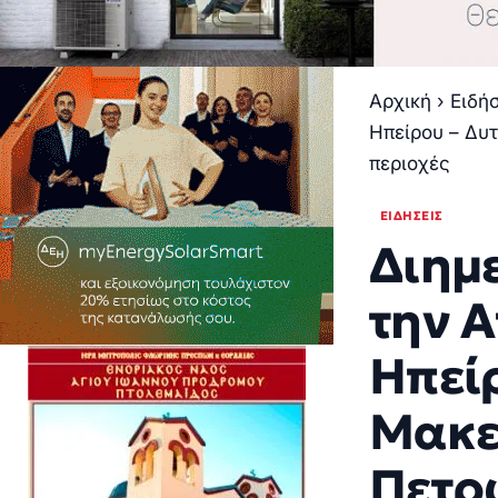
Αρχική
›
Ειδή
Ηπείρου – Δυτ
περιοχές
ΕΙΔΉΣΕΙΣ
Διημ
την 
Ηπείρ
Μακε
Πετρώ