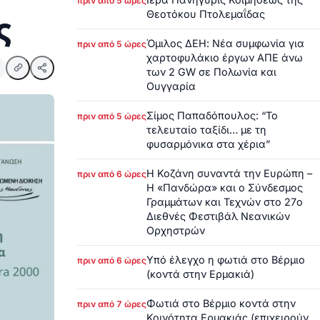
πριν από 5 ώρες
Θεοτόκου Πτολεμαΐδας
ς
Όμιλος ΔΕΗ: Νέα συμφωνία για
πριν από 5 ώρες
χαρτοφυλάκιο έργων ΑΠΕ άνω
των 2 GW σε Πολωνία και
Ουγγαρία
Σίμος Παπαδόπουλος: “Το
πριν από 5 ώρες
τελευταίο ταξίδι… με τη
φυσαρμόνικα στα χέρια”
Η Κοζάνη συναντά την Ευρώπη –
πριν από 6 ώρες
Η «Πανδώρα» και ο Σύνδεσμος
Γραμμάτων και Τεχνών στο 27ο
Διεθνές Φεστιβάλ Νεανικών
Ορχηστρών
Υπό έλεγχο η φωτιά στο Βέρμιο
πριν από 6 ώρες
(κοντά στην Ερμακιά)
Φωτιά στο Βέρμιο κοντά στην
πριν από 7 ώρες
Κοινότητα Ερμακιάς (επιχειρούν