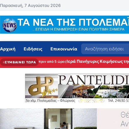
Μετάβαση στο περιεχόμενο
Παρασκευή, 7 Αυγούστου 2026
Αναζήτηση
Αρχική
Ειδήσεις
Επικοινωνία
Ιερά Πανήγυρις Κοιμήσεως τη
πριν από 5 ώρες
ΣΥΜΒΑΙΝΕΙ ΤΩΡΑ