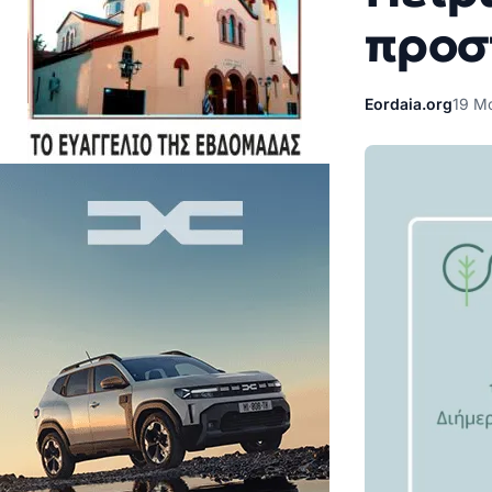
προσ
Eordaia.org
19 Μα