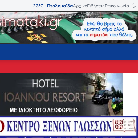
23°C · Πτολεμαΐδα
Αρχική
Ειδήσεις
Επικοινωνία