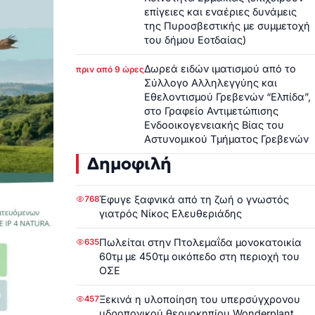
επίγειες και εναέριες δυνάμεις
της Πυροσβεστικής με συμμετοχή
του δήμου Εοτδαίας)
Δωρεά ειδών ιματισμού από το
πριν από 9 ώρες
Σύλλογο Αλληλεγγύης και
Εθελοντισμού Γρεβενών “Ελπίδα”,
στο Γραφείο Αντιμετώπισης
Ενδοοικογενειακής Βίας του
Αστυνομικού Τμήματος Γρεβενών
Δημοφιλή
Έφυγε ξαφνικά από τη ζωή ο γνωστός
768
γιατρός Νίκος Ελευθεριάδης
Πωλείται στην Πτολεμαΐδα μονοκατοικία
635
60τμ με 450τμ οικόπεδο στη περιοχή του
ΟΣΕ
Ξεκινά η υλοποίηση του υπερσύγχρονου
457
υδροπονικού θερμοκηπίου Wonderplant