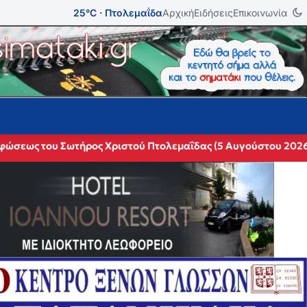
25°C · Πτολεμαΐδα
Αρχική
Ειδήσεις
Επικοινωνία
ρφώσεως του Σωτήρος Χριστού Πτολεμαΐδας (5 Αυγούστου 202