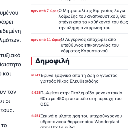
Ο Μητροπολίτης Ειρηναίος λόγω
πριν από 7 ώρες
ουμένου
λοίμωξης του αναπνευστικού, θα
ράφει
απέχει από τα καθήκοντά του έως
την πλήρη ανάρρωσή του
δεδεμένη
Ο Αυγερινός αποχωρεί από
ελμάτων.
πριν από 11 ώρες
υπεύθυνος επικοινωνίας του
κόμματος Καρυστιανού
πτυξιακό
Δημοφιλή
βαιότητα
 και
Έφυγε ξαφνικά από τη ζωή ο γνωστός
741
γιατρός Νίκος Ελευθεριάδης
υν τον
Πωλείται στην Πτολεμαΐδα μονοκατοικία
628
60τμ με 450τμ οικόπεδο στη περιοχή του
ι οι
ΟΣΕ
 τους.
Ξεκινά η υλοποίηση του υπερσύγχρονου
451
υδροπονικού θερμοκηπίου Wonderplant
 το
στην Πτολεμαΐδα