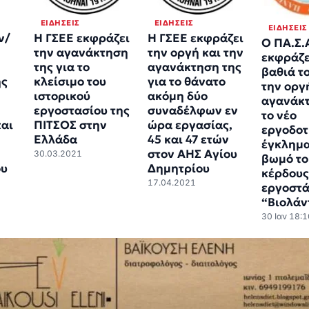
ΕΙΔΉΣΕΙΣ
ΕΙΔΉΣΕΙΣ
ΕΙΔΉΣΕΙΣ
ν/
Η ΓΣΕΕ εκφράζει
Η ΓΣΕΕ εκφράζει
Ο ΠΑ.Σ.
την αγανάκτηση
την οργή και την
εκφράζε
της για το
αγανάκτηση της
βαθιά τ
ης
κλείσιμο του
για το θάνατο
την οργ
ιστορικού
ακόμη δύο
αγανάκτ
εργοστασίου της
συναδέλφων εν
το νέο
αι
ΠΙΤΣΟΣ στην
ώρα εργασίας,
εργοδοτ
Ελλάδα
45 και 47 ετών
έγκλημα
στον ΑΗΣ Αγίου
30.03.2021
βωμό το
ου
Δημητρίου
κέρδους
17.04.2021
εργοστά
“Βιολάν
30 Ιαν 18:1