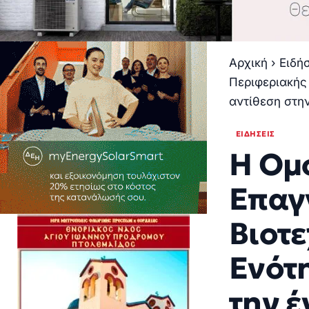
Αρχική
›
Ειδή
Περιφεριακής
αντίθεση στη
ΕΙΔΉΣΕΙΣ
Η Ομ
Επαγ
Βιοτ
Ενότ
την 