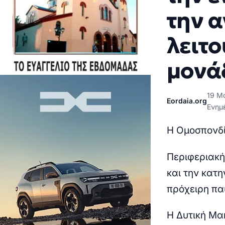
την 
λειτο
μονά
19 Μ
Eordaia.org
Ενημ
Η Ομοσπονδί
Περιφεριακή
και την κατη
πρόχειρη πα
Η Δυτική Μακ