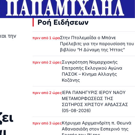
Ροή Ειδήσεων
και την
Στην Πτολεμαΐδα ο Μπάνε
πριν από 1 ώρα
Πρέλεβιτς για την παρουσίαση του
βιβλίου “Η Δύναμη της Ήττας”
Συγκρότηση Νομαρχιακής
πριν από 2 ώρες
Επιτροπής Εκλογικού Αγώνα
ΠΑΣΟΚ – Κίνημα Αλλαγής
Κοζάνης
ΙΕΡΑ ΠΑΝΗΓΥΡΙΣ ΙΕΡΟΥ ΝΑΟΥ
πριν από 2 ώρες
ΜΕΤΑΜΟΡΦΩΣΕΩΣ ΤΗΣ
ΣΩΤΗΡΟΣ ΧΡΙΣΤΟΥ ΑΡΔΑΣΣΑΣ
(05-08-2026)
ει
Κήρυγμα Αρχιμανδρίτη π. Θεωνά
πριν από 3 ώρες
αι
Αθανασιάδη στον Εσπερινό της
Εορτής του ΙΝ της