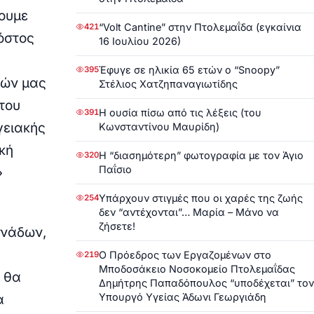
ουμε
“Volt Cantine” στην Πτολεμαΐδα (εγκαίνια
421
κόστος
16 Ιουλίου 2026)
Έφυγε σε ηλικία 65 ετών ο “Snoopy”
395
τών μας
Στέλιος Χατζηπαναγιωτίδης
του
Η ουσία πίσω από τις λέξεις (του
391
γειακής
Κωνσταντίνου Μαυρίδη)
κή
Η “διασημότερη” φωτογραφία με τον Άγιο
320
Παΐσιο
»
Υπάρχουν στιγμές που οι χαρές της ζωής
254
δεν “αντέχονται”… Μαρία – Μάνο να
ζήσετε!
ονάδων,
Ο Πρόεδρος των Εργαζομένων στο
219
Μποδοσάκειο Νοσοκομείο Πτολεμαΐδας
υ θα
Δημήτρης Παπαδόπουλος “υποδέχεται” τον
Υπουργό Υγείας Άδωνι Γεωργιάδη
α