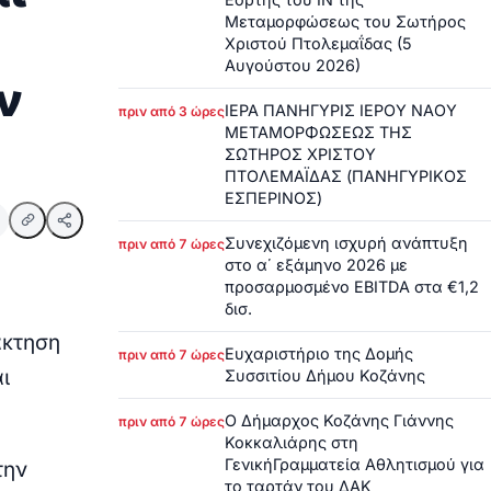
Μεταμορφώσεως του Σωτήρος
Χριστού Πτολεμαΐδας (5
Αυγούστου 2026)
ν
ΙΕΡΑ ΠΑΝΗΓΥΡΙΣ ΙΕΡΟΥ ΝΑΟΥ
πριν από 3 ώρες
ΜΕΤΑΜΟΡΦΩΣΕΩΣ ΤΗΣ
ΣΩΤΗΡΟΣ ΧΡΙΣΤΟΥ
ΠΤΟΛΕΜΑΪΔΑΣ (ΠΑΝΗΓΥΡΙΚΟΣ
ΕΣΠΕΡΙΝΟΣ)
Συνεχιζόμενη ισχυρή ανάπτυξη
πριν από 7 ώρες
στο α΄ εξάμηνο 2026 με
προσαρμοσμένο EBITDA στα €1,2
δισ.
άκτηση
Ευχαριστήριο της Δομής
πριν από 7 ώρες
ι
Συσσιτίου Δήμου Κοζάνης
Ο Δήμαρχος Κοζάνης Γιάννης
πριν από 7 ώρες
Κοκκαλιάρης στη
ΓενικήΓραμματεία Αθλητισμού για
την
το ταρτάν του ΔΑΚ