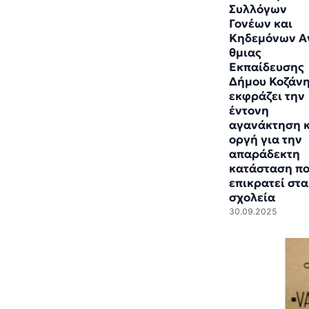
Συλλόγων
Γονέων και
Κηδεμόνων Α
θμιας
Εκπαίδευσης
Δήμου Κοζάν
εκφράζει την
έντονη
αγανάκτηση κ
οργή για την
απαράδεκτη
κατάσταση π
επικρατεί στα
σχολεία
30.09.2025