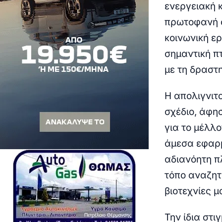
ενεργειακή 
πρωτοφανή ο
κοινωνική ε
σημαντική π
με τη δραστ
Η απολιγνιτ
σχέδιο, άφη
για το μέλλο
άμεσα εφαρμ
αδιανόητη π
τόπο αναζητ
βιοτεχνίες 
Την ίδια στι