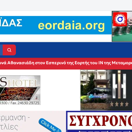
νά Αθανασιάδη στον Εσπερινό της Εορτής του ΙΝ της Μεταμο