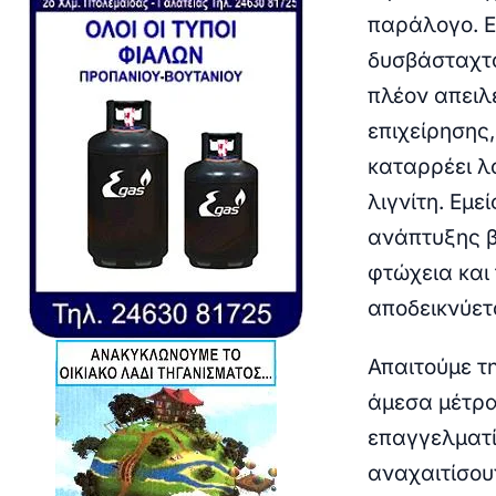
παράλογο. Ε
δυσβάσταχτο
πλέον απειλ
επιχείρησης
καταρρέει λ
λιγνίτη. Εμε
ανάπτυξης β
φτώχεια και
αποδεικνύετα
Απαιτούμε τ
άμεσα μέτρα 
επαγγελματί
αναχαιτίσου