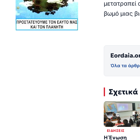
μετατραπεί 
βωμό μιας β
Το
Eordaia.o
Όλα τα άρθρ
Σχετικά
ΕΙΔΉΣΕΙΣ
Η Ένωση