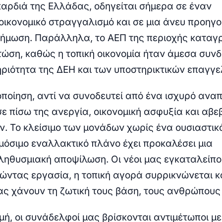
καρδιά της Ελλάδας, οδηγείται σήμερα σε έναν
ικονομικό στραγγαλισμό και σε μια άνευ προηγ
ρήμωση. Παράλληλα, το ΑΕΠ της περιοχής καταγ
τώση, καθώς η τοπική οικονομία ήταν άμεσα συν
ηριότητα της ΔΕΗ και των υποστηρικτικών επαγγ
οποίηση, αντί να συνοδευτεί από ένα ισχυρό ανα
σε πίσω της ανεργία, οικονομική ασφυξία και αβε
ν. Το κλείσιμο των μονάδων χωρίς ένα ουσιαστικό
όσιμο εναλλακτικό πλάνο έχει προκαλέσει μια
ληθυσμιακή αποψίλωση. Οι νέοι μας εγκαταλείπο
ώντας εργασία, η τοπική αγορά συρρικνώνεται κα
μας χάνουν τη ζωτική τους βάση, τους ανθρώπους
γμή, οι συνάδελφοί μας βρίσκονται αντιμέτωποι με