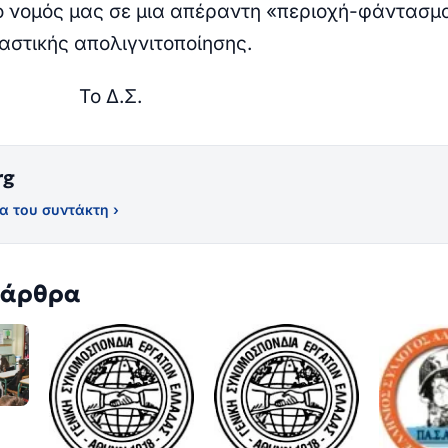
ο νομός μας σε μια απέραντη «περιοχή-φάντασμ
ιαστικής απολιγνιτοποίησης.
 Δ.Σ.
rg
α του συντάκτη ›
 άρθρα