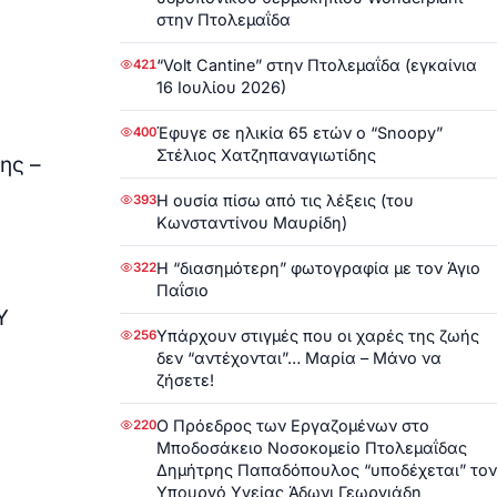
στην Πτολεμαΐδα
“Volt Cantine” στην Πτολεμαΐδα (εγκαίνια
421
16 Ιουλίου 2026)
Έφυγε σε ηλικία 65 ετών ο “Snoopy”
400
Στέλιος Χατζηπαναγιωτίδης
ης –
Η ουσία πίσω από τις λέξεις (του
393
Κωνσταντίνου Μαυρίδη)
Η “διασημότερη” φωτογραφία με τον Άγιο
322
Παΐσιο
Υ
Υπάρχουν στιγμές που οι χαρές της ζωής
256
δεν “αντέχονται”… Μαρία – Μάνο να
ζήσετε!
Ο Πρόεδρος των Εργαζομένων στο
220
Μποδοσάκειο Νοσοκομείο Πτολεμαΐδας
Δημήτρης Παπαδόπουλος “υποδέχεται” τον
Υπουργό Υγείας Άδωνι Γεωργιάδη