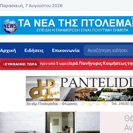
Μετάβαση στο περιεχόμενο
Παρασκευή, 7 Αυγούστου 2026
Αναζήτηση
Αρχική
Ειδήσεις
Επικοινωνία
Ιερά Πανήγυρις Κοιμήσεως τη
πριν από 5 ώρες
ΣΥΜΒΑΙΝΕΙ ΤΩΡΑ