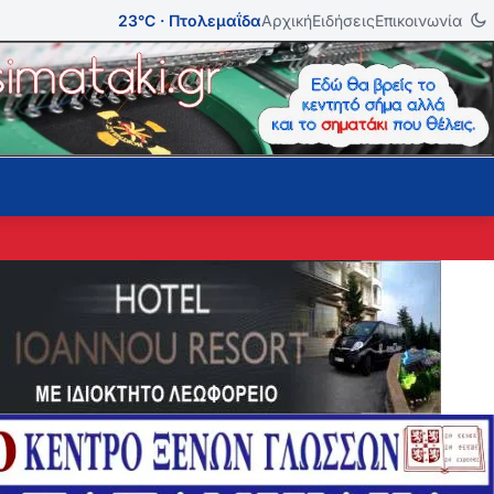
23°C · Πτολεμαΐδα
Αρχική
Ειδήσεις
Επικοινωνία