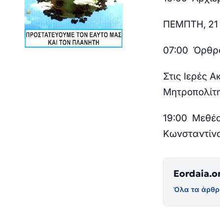
ΠΕΜΠΤΗ, 21
07:00
Όρθρος
Στις Ιερές 
Μητροπολίτη
19:00
Μεθέορ
Κωνσταντίνο
Eordaia.o
Όλα τα άρθρ