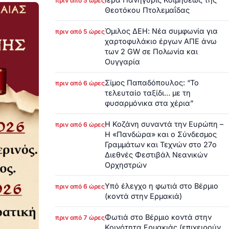
πριν από 5 ώρες
Θεοτόκου Πτολεμαΐδας
Όμιλος ΔΕΗ: Νέα συμφωνία για
πριν από 5 ώρες
χαρτοφυλάκιο έργων ΑΠΕ άνω
των 2 GW σε Πολωνία και
Ουγγαρία
Σίμος Παπαδόπουλος: “Το
πριν από 6 ώρες
τελευταίο ταξίδι… με τη
φυσαρμόνικα στα χέρια”
Η Κοζάνη συναντά την Ευρώπη –
πριν από 6 ώρες
Η «Πανδώρα» και ο Σύνδεσμος
Γραμμάτων και Τεχνών στο 27ο
Διεθνές Φεστιβάλ Νεανικών
Ορχηστρών
Υπό έλεγχο η φωτιά στο Βέρμιο
πριν από 6 ώρες
(κοντά στην Ερμακιά)
Φωτιά στο Βέρμιο κοντά στην
πριν από 7 ώρες
Κοινότητα Ερμακιάς (επιχειρούν