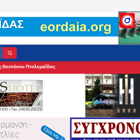
ς Θεοτόκου Πτολεμαΐδας