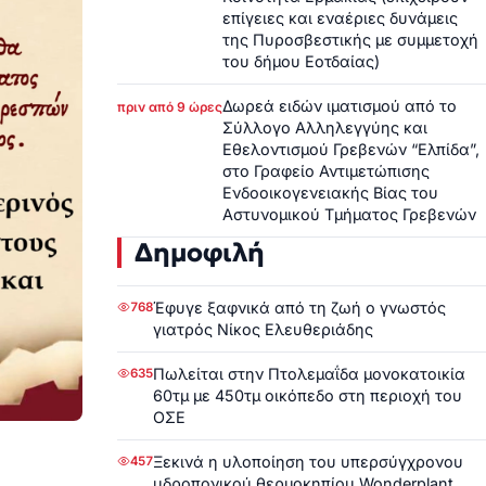
επίγειες και εναέριες δυνάμεις
της Πυροσβεστικής με συμμετοχή
του δήμου Εοτδαίας)
Δωρεά ειδών ιματισμού από το
πριν από 9 ώρες
Σύλλογο Αλληλεγγύης και
Εθελοντισμού Γρεβενών “Ελπίδα”,
στο Γραφείο Αντιμετώπισης
Ενδοοικογενειακής Βίας του
Αστυνομικού Τμήματος Γρεβενών
Δημοφιλή
Έφυγε ξαφνικά από τη ζωή ο γνωστός
768
γιατρός Νίκος Ελευθεριάδης
Πωλείται στην Πτολεμαΐδα μονοκατοικία
635
60τμ με 450τμ οικόπεδο στη περιοχή του
ΟΣΕ
Ξεκινά η υλοποίηση του υπερσύγχρονου
457
υδροπονικού θερμοκηπίου Wonderplant