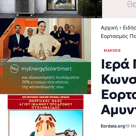
Αρχική
›
Ειδή
Εορτασμός Πο
ΕΙΔΉΣΕΙΣ
Ιερά
Κωνσ
Εορτ
Αμυν
Eordaia.org
19 Μ