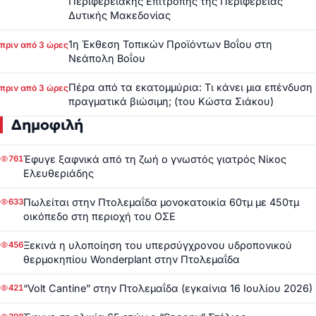
Περιφερειακής Επιτροπής της Περιφέρειας
Δυτικής Μακεδονίας
1η Έκθεση Τοπικών Προϊόντων Βοΐου στη
πριν από 3 ώρες
Νεάπολη Βοΐου
Πέρα από τα εκατομμύρια: Τι κάνει μια επένδυση
πριν από 3 ώρες
πραγματικά βιώσιμη; (του Κώστα Σιάκου)
Δημοφιλή
Έφυγε ξαφνικά από τη ζωή ο γνωστός γιατρός Νίκος
761
Ελευθεριάδης
Πωλείται στην Πτολεμαΐδα μονοκατοικία 60τμ με 450τμ
633
οικόπεδο στη περιοχή του ΟΣΕ
Ξεκινά η υλοποίηση του υπερσύγχρονου υδροπονικού
456
θερμοκηπίου Wonderplant στην Πτολεμαΐδα
“Volt Cantine” στην Πτολεμαΐδα (εγκαίνια 16 Ιουλίου 2026)
421