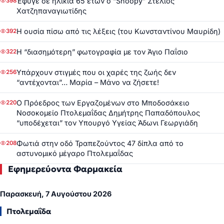
Έφυγε σε ηλικία 65 ετών ο “Snoopy” Στέλιος
398
Χατζηπαναγιωτίδης
Η ουσία πίσω από τις λέξεις (του Κωνσταντίνου Μαυρίδη)
392
Η “διασημότερη” φωτογραφία με τον Άγιο Παΐσιο
322
Υπάρχουν στιγμές που οι χαρές της ζωής δεν
256
“αντέχονται”… Μαρία – Μάνο να ζήσετε!
Ο Πρόεδρος των Εργαζομένων στο Μποδοσάκειο
220
Νοσοκομείο Πτολεμαΐδας Δημήτρης Παπαδόπουλος
“υποδέχεται” τον Υπουργό Υγείας Άδωνι Γεωργιάδη
Φωτιά στην οδό Τραπεζούντος 47 δίπλα από το
208
αστυνομικό μέγαρο Πτολεμαΐδας
Εφημερεύοντα Φαρμακεία
Παρασκευή, 7 Αυγούστου 2026
Πτολεμαΐδα