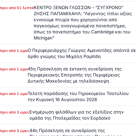
ΚΕΝΤΡΟ ΞΕΝΩΝ ΓΛΩΣΣΩΝ – “ΣΥΓΧΡΟΝΟ”
πριν από 51 λεπτά
ΖΗΣΗΣ ΠΑΠΑΜΙΧΑΗΛ: “Λέγοντας τίτλοι αξίας
εννοούμε πτυχία που χορηγούνται από
παγκοσμίως αναγνωρισμένα πανεπιστήμια,
όπως το πανεπιστήμιο του Cambridge και του
Michigan”
Ο Περιφερειάρχης Γιώργος Αμανατίδης απάντά σε
πριν από 1 ώρα
άρθο γνώμης του Μιχάλη Ραμπίδη
45η Πρόσκληση σε έκτακτη συνεδρίαση της
πριν από 1 ώρα
Περιφερειακής Επιτροπής της Περιφέρειας
Δυτικής Μακεδονίας με τηλεδιάσκεψη
Τελετή παράδοσης του Γηροκομείου Τσοτυλίου
πριν από 1 ώρα
την Κυριακή 16 Αυγούστου 2026
Ενημέρωση φιλάθλων για τις εξελίξεις στην
πριν από 3 ώρες
ομάδα της Πτολεμαΐδας τον Εορδαϊκό
44η Πρόσκληση σε συνεδρίαση της
πριν από 3 ώρες