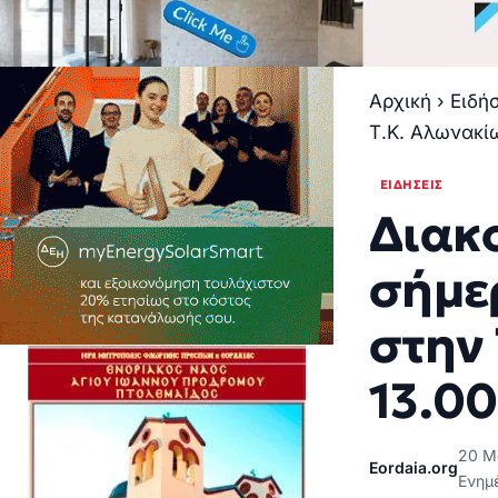
Αρχική
›
Ειδή
Τ.Κ. Αλωνακί
ΕΙΔΉΣΕΙΣ
Διακ
σήμε
στην 
13.0
20 Μ
Eordaia.org
Ενημ