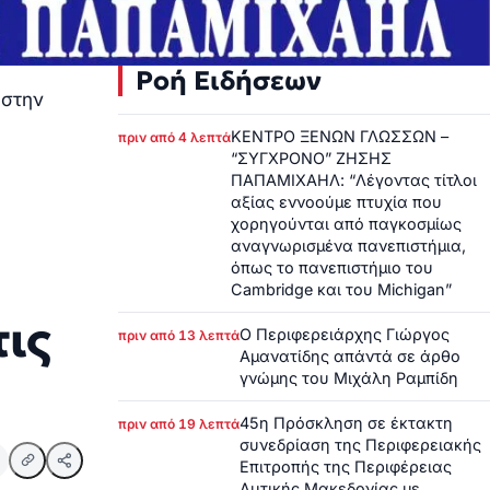
Ροή Ειδήσεων
 στην
ΚΕΝΤΡΟ ΞΕΝΩΝ ΓΛΩΣΣΩΝ –
πριν από 4 λεπτά
“ΣΥΓΧΡΟΝΟ” ΖΗΣΗΣ
ΠΑΠΑΜΙΧΑΗΛ: “Λέγοντας τίτλοι
αξίας εννοούμε πτυχία που
χορηγούνται από παγκοσμίως
αναγνωρισμένα πανεπιστήμια,
όπως το πανεπιστήμιο του
Cambridge και του Michigan”
τις
Ο Περιφερειάρχης Γιώργος
πριν από 13 λεπτά
Αμανατίδης απάντά σε άρθο
γνώμης του Μιχάλη Ραμπίδη
45η Πρόσκληση σε έκτακτη
πριν από 19 λεπτά
συνεδρίαση της Περιφερειακής
Επιτροπής της Περιφέρειας
Δυτικής Μακεδονίας με