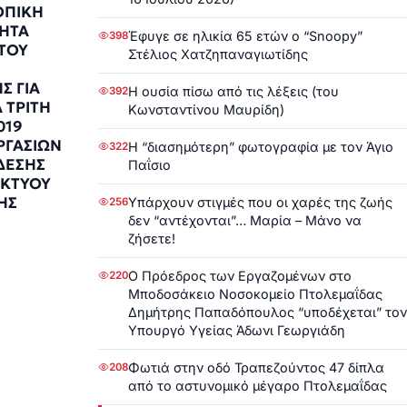
ΟΠΙΚΗ
ΗΤΑ
Έφυγε σε ηλικία 65 ετών ο “Snoopy”
398
ΤΟΥ
Στέλιος Χατζηπαναγιωτίδης
Σ ΓΙΑ
Η ουσία πίσω από τις λέξεις (του
392
 ΤΡΙΤΗ
Κωνσταντίνου Μαυρίδη)
019
ΡΓΑΣΙΩΝ
Η “διασημότερη” φωτογραφία με τον Άγιο
322
ΔΕΣΗΣ
Παΐσιο
ΙΚΤΥΟΥ
ΗΣ
Υπάρχουν στιγμές που οι χαρές της ζωής
256
δεν “αντέχονται”… Μαρία – Μάνο να
9
ζήσετε!
Ο Πρόεδρος των Εργαζομένων στο
220
Μποδοσάκειο Νοσοκομείο Πτολεμαΐδας
Δημήτρης Παπαδόπουλος “υποδέχεται” τον
Υπουργό Υγείας Άδωνι Γεωργιάδη
Φωτιά στην οδό Τραπεζούντος 47 δίπλα
208
από το αστυνομικό μέγαρο Πτολεμαΐδας