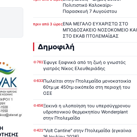
Πολιτιστικό Καλοκαίρι-
Παρασκευή 7 Αυγούστου
ΕΝΑ ΜΕΓΑΛΟ ΕΥΧΑΡΙΣΤΩ ΣΤΟ
πριν από 3 ώρες
ΜΠΟΔΟΣΑΚΕΙΟ ΝΟΣΟΚΟΜΕΙΟ ΚΑΙ
ΣΤΟ ΕΚΑΒ ΠΤΟΛΕΜΑΪΔΑΣ
Δημοφιλή
Έφυγε ξαφνικά από τη ζωή ο γνωστός
761
γιατρός Νίκος Ελευθεριάδης
Πωλείται στην Πτολεμαΐδα μονοκατοικία
633
60τμ με 450τμ οικόπεδο στη περιοχή του
ΟΣΕ
Ξεκινά η υλοποίηση του υπερσύγχρονου
456
υδροπονικού θερμοκηπίου Wonderplant
στην Πτολεμαΐδα
Η
“Volt Cantine” στην Πτολεμαΐδα (εγκαίνια
421
ΟΤΗΣΗΣ
16 Ιουλίου 2026)