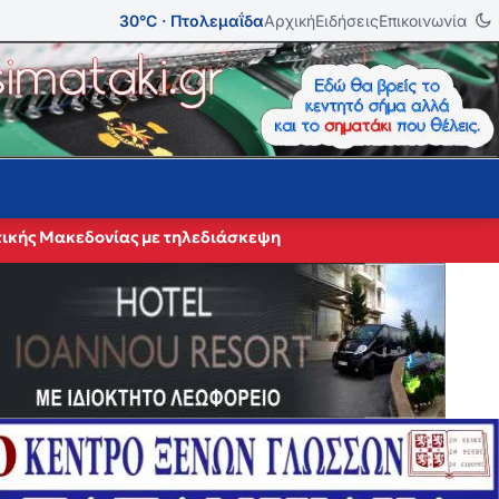
30°C · Πτολεμαΐδα
Αρχική
Ειδήσεις
Επικοινωνία