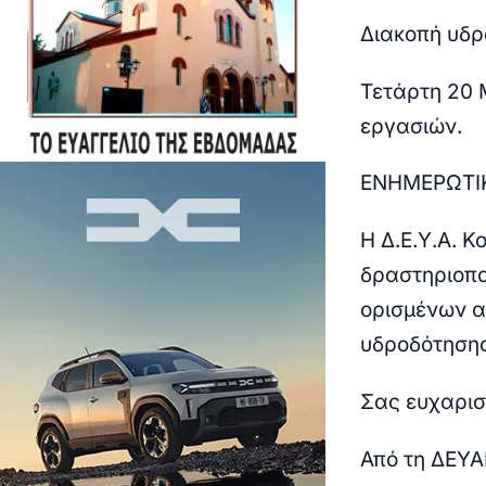
Διακοπή υδ
Τετάρτη 20 
εργασιών.
ΕΝΗΜΕΡΩΤΙ
Η Δ.Ε.Υ.Α. 
δραστηριοπο
ορισμένων α
υδροδότησης
Σας ευχαρισ
Από τη ΔΕΥ