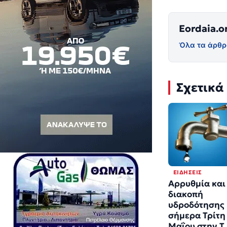
Eordaia.o
Όλα τα άρθρ
Σχετικά
ΕΙΔΉΣΕΙΣ
Αρρυθμία και
διακοπή
υδροδότησης
σήμερα Τρίτη
Μαΐου στην Τ.