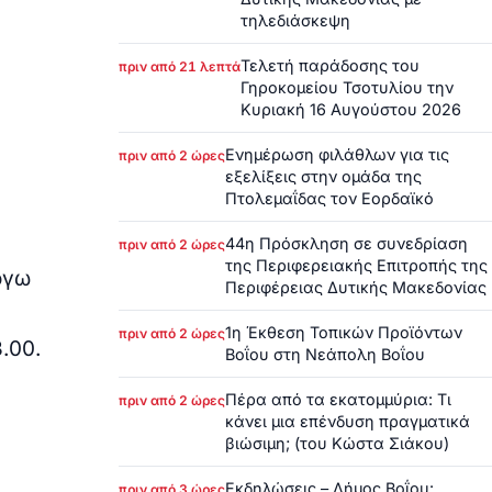
τηλεδιάσκεψη
Τελετή παράδοσης του
πριν από 21 λεπτά
Γηροκομείου Τσοτυλίου την
Κυριακή 16 Αυγούστου 2026
Ενημέρωση φιλάθλων για τις
πριν από 2 ώρες
εξελίξεις στην ομάδα της
Πτολεμαΐδας τον Εορδαϊκό
44η Πρόσκληση σε συνεδρίαση
πριν από 2 ώρες
της Περιφερειακής Επιτροπής της
όγω
Περιφέρειας Δυτικής Μακεδονίας
1η Έκθεση Τοπικών Προϊόντων
πριν από 2 ώρες
3.00.
Βοΐου στη Νεάπολη Βοΐου
Πέρα από τα εκατομμύρια: Τι
πριν από 2 ώρες
κάνει μια επένδυση πραγματικά
βιώσιμη; (του Κώστα Σιάκου)
Εκδηλώσεις – Δήμος Βοΐου:
πριν από 3 ώρες