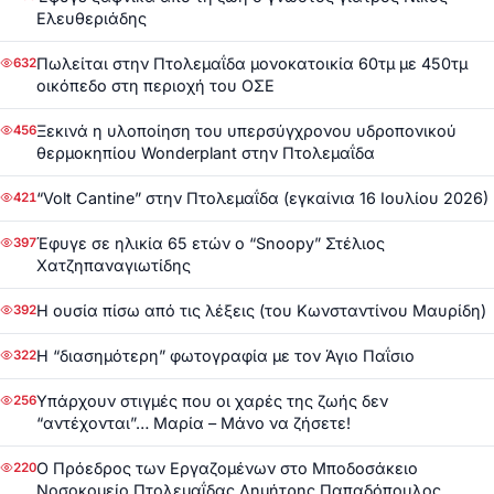
Ελευθεριάδης
Πωλείται στην Πτολεμαΐδα μονοκατοικία 60τμ με 450τμ
632
οικόπεδο στη περιοχή του ΟΣΕ
Ξεκινά η υλοποίηση του υπερσύγχρονου υδροπονικού
456
θερμοκηπίου Wonderplant στην Πτολεμαΐδα
“Volt Cantine” στην Πτολεμαΐδα (εγκαίνια 16 Ιουλίου 2026)
421
Έφυγε σε ηλικία 65 ετών ο “Snoopy” Στέλιος
397
Χατζηπαναγιωτίδης
Η ουσία πίσω από τις λέξεις (του Κωνσταντίνου Μαυρίδη)
392
Η “διασημότερη” φωτογραφία με τον Άγιο Παΐσιο
322
Υπάρχουν στιγμές που οι χαρές της ζωής δεν
256
“αντέχονται”… Μαρία – Μάνο να ζήσετε!
Ο Πρόεδρος των Εργαζομένων στο Μποδοσάκειο
220
Νοσοκομείο Πτολεμαΐδας Δημήτρης Παπαδόπουλος