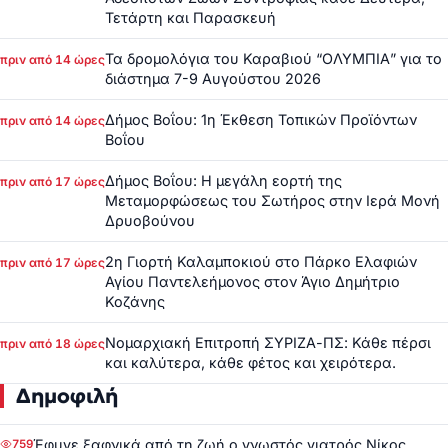
Τετάρτη και Παρασκευή
Τα δρομολόγια του Καραβιού “ΟΛΥΜΠΙΑ” για το
πριν από 14 ώρες
διάστημα 7-9 Αυγούστου 2026
Δήμος Βοΐου: 1η Έκθεση Τοπικών Προϊόντων
πριν από 14 ώρες
Βοΐου
Δήμος Βοΐου: Η μεγάλη εορτή της
πριν από 17 ώρες
Μεταμορφώσεως του Σωτήρος στην Ιερά Μονή
Δρυοβούνου
2η Γιορτή Καλαμποκιού στο Πάρκο Ελαφιών
πριν από 17 ώρες
Αγίου Παντελεήμονος στον Άγιο Δημήτριο
Κοζάνης
Νομαρχιακή Επιτροπή ΣΥΡΙΖΑ-ΠΣ: Κάθε πέρσι
πριν από 18 ώρες
και καλύτερα, κάθε φέτος και χειρότερα.
Δημοφιλή
Έφυγε ξαφνικά από τη ζωή ο γνωστός γιατρός Νίκος
759